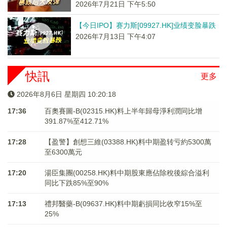
2026年7月21日 下午5:50
【今日IPO】赛力斯[09927.HK]业绩变脸暴跌
2026年7月13日 下午4:07
快訊
更多
2026年8月6日 星期四 10:20:18
17:36
百奧賽圖-B(02315.HK)料上半年歸母淨利潤同比增
391.87%至412.71%
17:28
【盈警】創想三維(03388.HK)料中期盈转亏約5300萬
至6300萬元
17:20
湯臣集團(00258.HK)料中期股東應佔除稅後綜合溢利
同比下跌85%至90%
17:13
禮邦醫藥-B(09637.HK)料中期虧損同比收窄15%至
25%