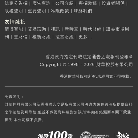
法定公告欄
|
廣告查詢
|
公司介紹
|
專欄邀稿
|
投資者關係
|
版權聲明
|
重要聲明
|
私隱政策
|
聯絡我們
友情鏈接
清博智能
|
艾媒諮詢
|
和訊
|
新時空
|
時代財經
|
證券市場周
刊
|
壹財信
|
權衡財經
|
攬富財經
|
更多...
香港政府指定刊載法定通告之憲報刊登報章
Copyright © 1998 - 2026 財華控股有限公司
香港財華社版權所有,未經同意不得轉載。
免責聲明：
財華控股有限公司及香港聯合交易所有限公司將盡力確保彼等所提供資料
之準確性及可靠性,但並不保證資料絕對無誤,資料如有錯漏而令閣下蒙受
損失,本公司概不負責。