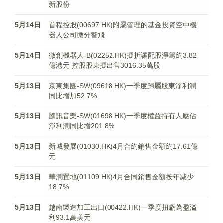
新股份
5月14日
首程控股(00697.HK)附屬管理的基金投資空中機
器人公司微分智飛
5月14日
微創機器人-B(02252.HK)擬折讓配股淨籌約3.82
億港元 控股股東擬出售3016.35萬股
5月13日
京東集團-SW(09618.HK)一季度歸屬股東淨利潤
同比增加52.7%
5月13日
騰訊音樂-SW(01698.HK)一季度權益持有人應佔
淨利潤同比增201.8%
5月13日
新城發展(01030.HK)4月合約銷售金額約17.61億
元
5月13日
華潤置地(01109.HK)4月合同銷售金額按年减少
18.7%
5月13日
越南製造加工出口(00422.HK)一季度扭虧為盈溢
利93.1萬美元