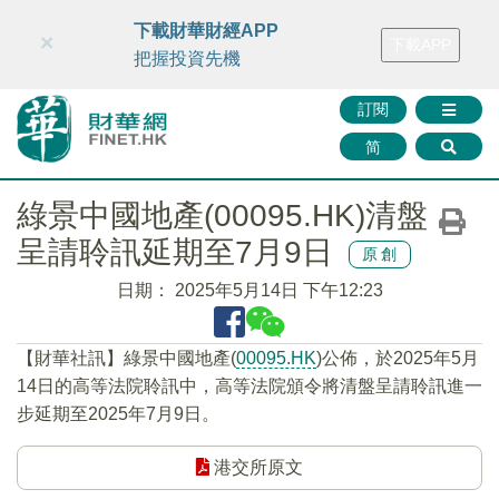
財華智庫網
FINTV
FINMETA
財華證券
媒體矩陣
下載財華財經APP
×
下載APP
智庫沙龍
聯絡我們
把握投資先機
訂閱
简
綠景中國地產(00095.HK)清盤
呈請聆訊延期至7月9日
原創
日期：
2025年5月14日 下午12:23
【財華社訊】綠景中國地產(
00095.HK
)公佈，於2025年5月
14日的高等法院聆訊中，高等法院頒令將清盤呈請聆訊進一
步延期至2025年7月9日。
港交所原文