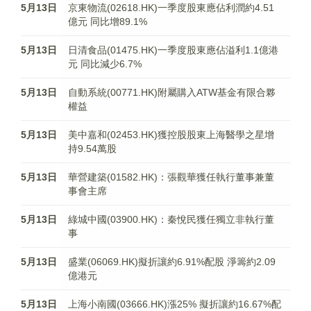
5月13日
京東物流(02618.HK)一季度股東應佔利潤約4.51
億元 同比增89.1%
5月13日
日清食品(01475.HK)一季度股東應佔溢利1.1億港
元 同比減少6.7%
5月13日
自動系統(00771.HK)附屬購入ATW基金有限合夥
權益
5月13日
美中嘉和(02453.HK)獲控股股東上海醫學之星增
持9.54萬股
5月13日
華營建築(01582.HK)：張觀華獲任執行董事兼董
事會主席
5月13日
綠城中國(03900.HK)：秦悅民獲任獨立非執行董
事
5月13日
盛業(06069.HK)擬折讓約6.91%配股 淨籌約2.09
億港元
5月13日
上海小南國(03666.HK)漲25% 擬折讓約16.67%配