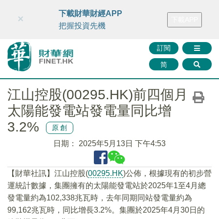
財華智庫網
FINTV
FINMETA
財華證券
媒體矩陣
下載財華財經APP
×
下載APP
智庫沙龍
聯絡我們
把握投資先機
訂閱
简
江山控股(00295.HK)前四個月
太陽能發電站發電量同比增
3.2%
原創
日期：
2025年5月13日 下午4:53
【財華社訊】江山控股(
00295.HK
)公佈，根據現有的初步營
運統計數據，集團擁有的太陽能發電站於2025年1至4月總
發電量約為102,338兆瓦時，去年同期同站發電量約為
99,162兆瓦時，同比增長3.2%。集團於2025年4月30日的