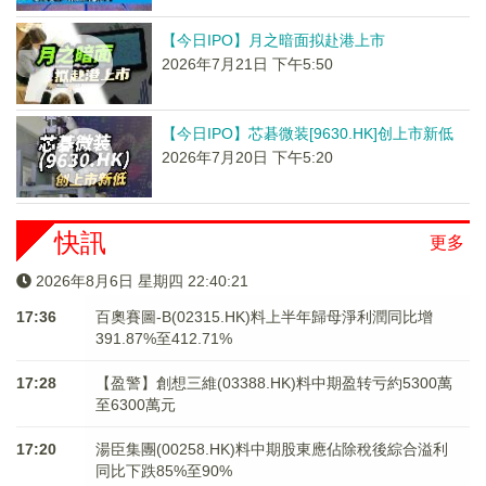
【今日IPO】月之暗面拟赴港上市
2026年7月21日 下午5:50
【今日IPO】芯碁微装[9630.HK]创上市新低
2026年7月20日 下午5:20
快訊
更多
2026年8月6日 星期四 22:40:21
17:36
百奧賽圖-B(02315.HK)料上半年歸母淨利潤同比增
391.87%至412.71%
17:28
【盈警】創想三維(03388.HK)料中期盈转亏約5300萬
至6300萬元
17:20
湯臣集團(00258.HK)料中期股東應佔除稅後綜合溢利
同比下跌85%至90%