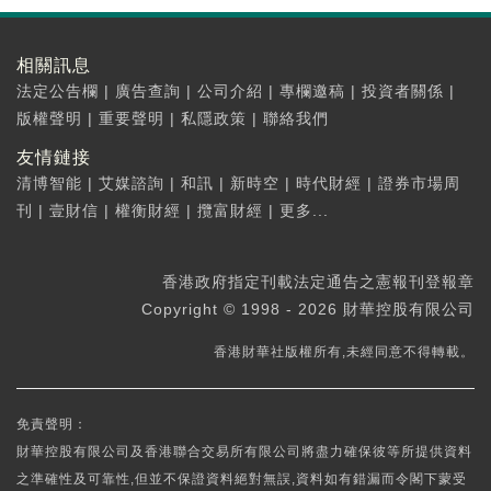
相關訊息
法定公告欄
|
廣告查詢
|
公司介紹
|
專欄邀稿
|
投資者關係
|
版權聲明
|
重要聲明
|
私隱政策
|
聯絡我們
友情鏈接
清博智能
|
艾媒諮詢
|
和訊
|
新時空
|
時代財經
|
證券市場周
刊
|
壹財信
|
權衡財經
|
攬富財經
|
更多...
香港政府指定刊載法定通告之憲報刊登報章
Copyright © 1998 - 2026 財華控股有限公司
香港財華社版權所有,未經同意不得轉載。
免責聲明：
財華控股有限公司及香港聯合交易所有限公司將盡力確保彼等所提供資料
之準確性及可靠性,但並不保證資料絕對無誤,資料如有錯漏而令閣下蒙受