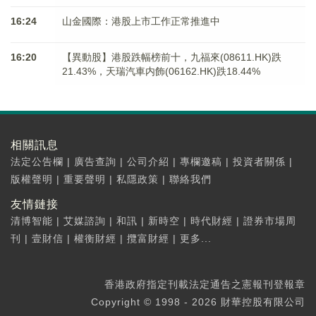
16:24
山金國際：港股上市工作正常推進中
16:20
【異動股】港股跌幅榜前十，九福來(08611.HK)跌
21.43%，天瑞汽車内飾(06162.HK)跌18.44%
相關訊息
法定公告欄
|
廣告查詢
|
公司介紹
|
專欄邀稿
|
投資者關係
|
版權聲明
|
重要聲明
|
私隱政策
|
聯絡我們
友情鏈接
清博智能
|
艾媒諮詢
|
和訊
|
新時空
|
時代財經
|
證券市場周
刊
|
壹財信
|
權衡財經
|
攬富財經
|
更多...
香港政府指定刊載法定通告之憲報刊登報章
Copyright © 1998 - 2026 財華控股有限公司