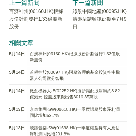
上一篇新聞
下一篇新聞
百濟神州(06160.HK)根據
綠景中國地產(00095.HK)
股份計劃發行1.33億股新
清盤呈請聆訊延期至7月9
股份
日
相關文章
5月14日
百濟神州(06160.HK)根據股份計劃發行1.33億股
新股份
5月14日
首程控股(00697.HK)附屬管理的基金投資空中機
器人公司微分智飛
5月14日
微創機器人-B(02252.HK)擬折讓配股淨籌約3.82
億港元 控股股東擬出售3016.35萬股
5月13日
京東集團-SW(09618.HK)一季度歸屬股東淨利潤
同比增加52.7%
5月13日
騰訊音樂-SW(01698.HK)一季度權益持有人應佔
淨利潤同比增201.8%