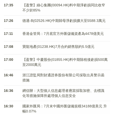
17:35
【盈警】綠心集團(00094.HK)料中期淨虧損同比收窄
不少於85%
17:26
德適-B(02526.HK)中期歸母淨虧損擴大至5588.3萬元
17:11
香港金管局：7月底官方外匯儲備資產為4478億美元
17:08
寶龍地產(01238.HK)7月合約銷售額約5.5億元
17:00
【盈警】中慶股份(01855.HK)料中期除稅後虧損500萬
至2000萬元
16:46
浙江證監局對財通證券股份有限公司採取出具警示函
措施
16:36
網信辦：大型個人信息處理者應當採取加密、去標識
化等措施保障所處理個人信息安全
16:30
國家外匯局：7月末中國外匯儲備規模34188億美元 升
幅0.07%