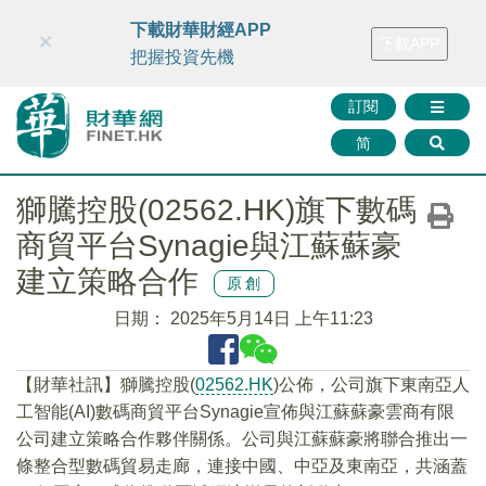
財華智庫網
FINTV
FINMETA
財華證券
媒體矩陣
下載財華財經APP
×
下載APP
智庫沙龍
聯絡我們
把握投資先機
訂閱
简
獅騰控股(02562.HK)旗下數碼
商貿平台Synagie與江蘇蘇豪
建立策略合作
原創
日期：
2025年5月14日 上午11:23
【財華社訊】獅騰控股(
02562.HK
)公佈，公司旗下東南亞人
工智能(AI)數碼商貿平台Synagie宣佈與江蘇蘇豪雲商有限
公司建立策略合作夥伴關係。公司與江蘇蘇豪將聯合推出一
條整合型數碼貿易走廊，連接中國、中亞及東南亞，共涵蓋