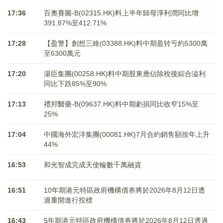
17:36
百奧賽圖-B(02315.HK)料上半年歸母淨利潤同比增
391.87%至412.71%
17:28
【盈警】創想三維(03388.HK)料中期盈转亏約5300萬
至6300萬元
17:20
湯臣集團(00258.HK)料中期股東應佔除稅後綜合溢利
同比下跌85%至90%
17:13
禮邦醫藥-B(09637.HK)料中期虧損同比收窄15%至
25%
17:04
中國海外宏洋集團(00081.HK)7月合約銷售額按年上升
44%
16:53
和光智成完成天使輪數千萬融資
16:51
10年期港元特區政府機構債券將於2026年8月12日透
過重開進行投標
16:43
5年期港元特區政府機構債券將於2026年8月12日透過