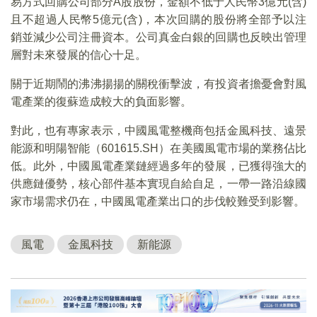
易方式回購公司部分A股股份，金額不低于人民幣3億元(含)
且不超過人民幣5億元(含)，本次回購的股份將全部予以注
銷並減少公司注冊資本。公司真金白銀的回購也反映出管理
層對未來發展的信心十足。
關于近期鬧的沸沸揚揚的關稅衝擊波，有投資者擔憂會對風
電產業的復蘇造成較大的負面影響。
對此，也有專家表示，中國風電整機商包括金風科技、遠景
能源和明陽智能（601615.SH）在美國風電市場的業務佔比
低。此外，中國風電產業鏈經過多年的發展，已獲得強大的
供應鏈優勢，核心部件基本實現自給自足，一帶一路沿線國
家市場需求仍在，中國風電產業出口的步伐較難受到影響。
風電
金風科技
新能源