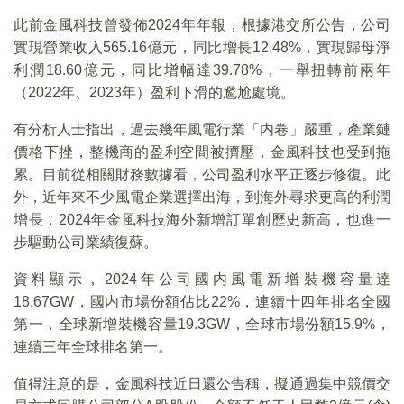
此前金風科技曾發佈2024年年報，根據港交所公告，公司
實現營業收入565.16億元，同比增長12.48%，實現歸母淨
利潤18.60億元，同比增幅達39.78%，一舉扭轉前兩年
（2022年、2023年）盈利下滑的尷尬處境。
有分析人士指出，過去幾年風電行業「内卷」嚴重，產業鏈
價格下挫，整機商的盈利空間被擠壓，金風科技也受到拖
累。目前從相關財務數據看，公司盈利水平正逐步修復。此
外，近年來不少風電企業選擇出海，到海外尋求更高的利潤
增長，2024年金風科技海外新增訂單創歷史新高，也進一
步驅動公司業績復蘇。
資料顯示，2024年公司國内風電新增裝機容量達
18.67GW，國内市場份額佔比22%，連續十四年排名全國
第一，全球新增裝機容量19.3GW，全球市場份額15.9%，
連續三年全球排名第一。
值得注意的是，金風科技近日還公告稱，擬通過集中競價交