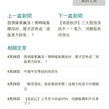
返回上頁
上一篇新聞
下一篇新聞
股價爆量飙漲！獲螞蟻集
【港股收評】三大股指漲
團加持，耀才證券成「港
跌不一！電力、消費股表
版東方財富」？
現突出
相關文章
4月28日
股價爆量飙漲！獲螞蟻集團加持，耀才證券成「港
版東方財富」？
4月28日
中國平安季績的得與失
4月28日
「離境退稅」新政重磅來襲！這幾大投資方向獲關
注
4月25日
【捉妖記】上市至今跌超60%，找鋼集團刹不住車
了？