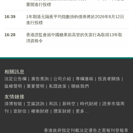
重開進行投標
16:39
1年期港元隔夜平均指數掛鉤債券將於2026年8月12日
進行投標
16:28
香港證監會就中國糖果前高管的失當行為取得13年取
消資格令
相關訊息
法定公告欄
|
廣告查詢
|
公司介紹
|
專欄邀稿
|
投資者關係
|
版權聲明
|
重要聲明
|
私隱政策
|
聯絡我們
友情鏈接
清博智能
|
艾媒諮詢
|
和訊
|
新時空
|
時代財經
|
證券市場周
刊
|
壹財信
|
權衡財經
|
攬富財經
|
更多...
香港政府指定刊載法定通告之憲報刊登報章