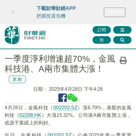
財華智庫網
FINTV
FINMETA
財華證券
媒體矩陣
下載財華財經APP
×
下載APP
智庫沙龍
聯絡我們
把握投資先機
訂閱
简
一季度淨利增速超70%，金風
科技港、A兩市集體大漲！
原創
日期：
2025年4月28日 下午4:26
4月28日，金風科技（
002202.SZ
）漲6.79%，港股的金風
科技（
02208.HK
）大漲15.32%。公司港A兩市集體上漲，
或源于業績上的利好。
近日，金風科技（
002202.SZ
）公佈2025年第一季度業