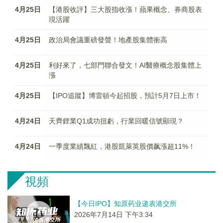
4月25日
【港股收評】三大股指收漲！蘋果概念、券商股表
現活躍
4月25日
政治局會議重磅發聲！地產股集體衝高
4月25日
利好來了，七部門聯合發文！AI醫療概念股集體上
漲
4月25日
【IPO追蹤】博雷頓今起招股，預計5月7日上市！
4月24日
天齊鋰業Q1成功扭虧，行業回暖信號顯現？
4月24日
一季度業績飄紅，港股凱萊英股價飙漲超11%！
視頻
【今日IPO】知原药业递表港交所
2026年7月14日 下午3:34