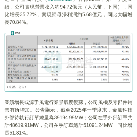
績，公司實現營業收入約94.72億元（人民幣，下同），同
比增長35.72%，實現歸母淨利潤約5.68億元，同比大幅增
長70.84%。
業績增長或源于風電行業景氣度復蘇，公司風機及零部件銷
售有所增加。公告顯示，截至2025年一季度末，金風科技
外部待執行訂單總量為39194.99MW；公司在手外部訂單共
計48619.91MW，公司在手訂單總計51091.24MW，同比增
長51.81%。