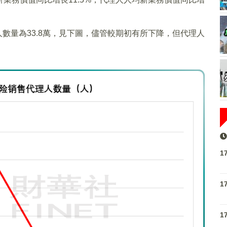
理人數量為33.8萬，見下圖，儘管較期初有所下降，但代理人
1
1
1