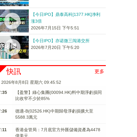
【今日IPO】鼎泰高科[1377.HK]净利
涨3倍
2026年7月15日 下午5:51
【今日IPO】亦诺微三闯港交所
2026年7月20日 下午5:20
快訊
更多
2026年8月8日 星期六 09:45:53
7:35
【盈警】綠心集團(00094.HK)料中期淨虧損同
比收窄不少於85%
7:26
德適-B(02526.HK)中期歸母淨虧損擴大至
5588.3萬元
7:11
香港金管局：7月底官方外匯儲備資產為4478
億美元