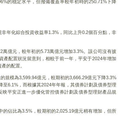
6%的穩定水平，但撥備覆蓋率較年初時的250.71%下降
現非年化綜合投資收益率1.3%，同比上升0.2個百分點，非
92萬億元，較年初的5.73萬億元增加3.3%。該公司沒有披
資產配置狀況留意到，相較于前一年，平安于2024年增加
資產的配置。
3,599.94億元，較期初的3,666.29億元下降3.3%
降至6.1%，而根據其2024年年報，其債券計劃及債券型理
，或反映平安正進一步優化管控債券計劃及債券型理財產品規
中的佔比為3.5%，較期初的2,025.19億元稍有增加，但所