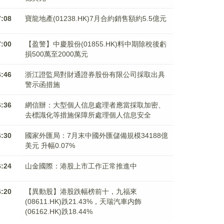
7:08
寶龍地產(01238.HK)7月合約銷售額約5.5億元
7:00
【盈警】中慶股份(01855.HK)料中期除稅後虧
損500萬至2000萬元
6:46
浙江證監局對財通證券股份有限公司採取出具
警示函措施
6:36
網信辦：大型個人信息處理者應當採取加密、
去標識化等措施保障所處理個人信息安全
6:30
國家外匯局：7月末中國外匯儲備規模34188億
美元 升幅0.07%
6:24
山金國際：港股上市工作正常推進中
6:20
【異動股】港股跌幅榜前十，九福來
(08611.HK)跌21.43%，天瑞汽車内飾
(06162.HK)跌18.44%