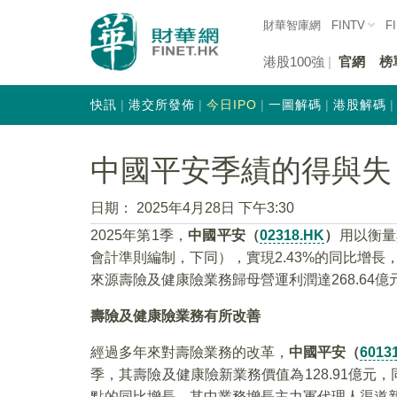
財華智庫網
FINTV
F
港股100強
官網
榜
快訊
港交所發佈
今日IPO
一圖解碼
港股解碼
中國平安季績的得與失
日期：
2025年4月28日 下午3:30
2025年第1季，
中國平安（
02318.HK
）
用以衡量
會計準則編制，下同），實現2.43%的同比增長
來源壽險及健康險業務歸母營運利潤達268.64億元
壽險及健康險業務有所改善
經過多年來對壽險業務的改革，
中國平安（
6013
季，其壽險及健康險新業務價值為128.91億元，同
點的同比增長，其中業務增長主力軍代理人渠道新