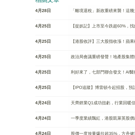
4月28日
「離境退稅」新政重磅來襲！這幾
4月25日
【捉妖記】上市至今跌超60%，
4月25日
【港股收評】三大股指收漲！蘋果
4月25日
政治局會議重磅發聲！地產股集體
4月25日
利好來了，七部門聯合發文！AI
4月25日
【IPO追蹤】博雷頓今起招股，預
4月24日
天齊鋰業Q1成功扭虧，行業回暖
4月24日
一季度業績飄紅，港股凱萊英股價
4月24日
股價一度放量爆拉超35%，方舟