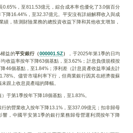
.65%，至811.53億元，綜合成本率也優化了3.0個百分
下降16.44%，至32.37億元。平安沒有詳細解釋收入與成
業績，猜測財險業務的總投資收益下降和其他收支增加，
%權益的
平安銀行（
000001.SZ
）
，于2025年第1季的日均
，平均收益率按年下降63個基點，至3.62%；計息負債規模按
年下降46個基點，至1.84%；淨利差（計息資產收益率減去計
1.78%。儘管市場利率下行，但商業銀行因其在經濟復蘇
幅未跟上收息資產端的降幅。
于第1季按年下降18個基點，至1.83%。
的營業收入按年下降13.1%，至337.09億元；扣非歸母
受此影響，中國平安第1季的銀行業務歸母營運利潤按年下降