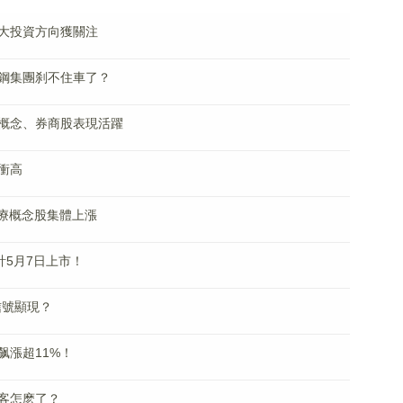
大投資方向獲關注
找鋼集團刹不住車了？
概念、券商股表現活躍
衝高
醫療概念股集體上漲
計5月7日上市！
信號顯現？
飙漲超11%！
健客怎麽了？