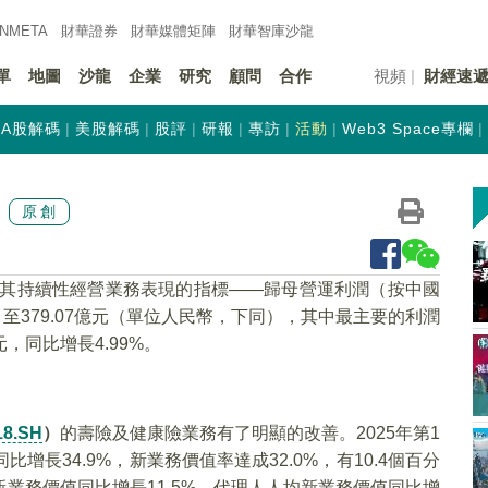
INMETA
財華證券
財華
媒體矩陣
財華
智庫沙龍
單
地圖
沙龍
企業
研究
顧問
合作
視頻
財經速
A股解碼
美股解碼
股評
研報
專訪
活動
Web3 Space專欄
原創
其持續性經營業務表現的指標——歸母營運利潤（按中國
，至379.07億元（單位人民幣，下同），其中最主要的利潤
，同比增長4.99%。
18.SH
）
的壽險及健康險業務有了明顯的改善。2025年第1
比增長34.9%，新業務價值率達成32.0%，有10.4個百分
業務價值同比增長11.5%，代理人人均新業務價值同比增