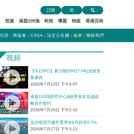
訂閱
简
遞
投資
港股100強
科技
專題
時政
香港百科
社區
商協會
CAGA
法定公告欄
服務
聯絡我們
視頻
【今日IPO】赛力斯[09927.HK]业绩变
脸暴跌
2026年7月13日 下午4:07
港股100强研究中心&链界资本完成战
略合作签约
2026年7月20日 下午2:42
尖沙咀寫字樓空置率於6月跌至6.7%
2026年7月27日 下午3:12