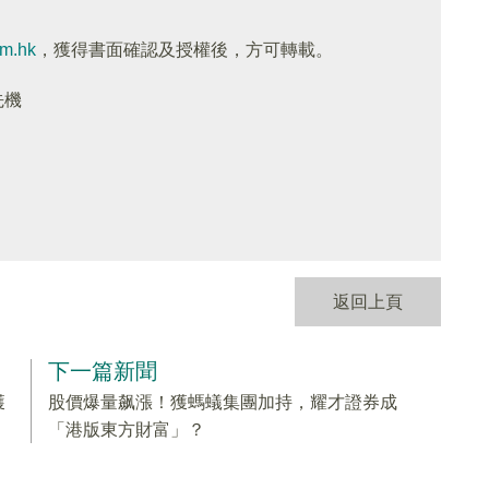
om.hk
，獲得書面確認及授權後，方可轉載。
先機
返回上頁
下一篇新聞
獲
股價爆量飙漲！獲螞蟻集團加持，耀才證券成
「港版東方財富」？