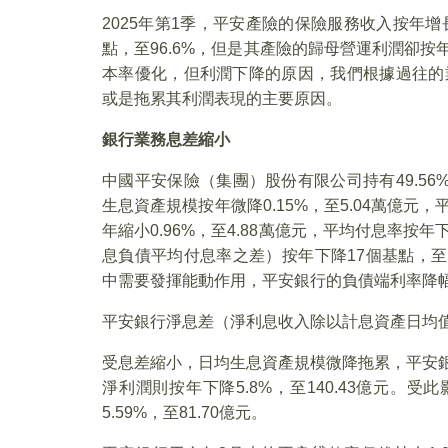
2025年第1季，平安產險的保險服務收入按年增長0
點，至96.6%，但是其產險的歸母營運利潤卻按年
本率優化，但利潤下降的原因，我們根據過往的
或是拖累其利潤表現的主要原因。
銀行業務息差縮小
中國平安保險（集團）股份有限公司持有49.56
生息資產規模按年微降0.15%，至5.04萬億元
年縮小0.96%，至4.88萬億元，平均付息率按
息負債平均付息率之差）按年下降17個基點，至
中需要發揮能動作用，平安銀行的負債端利率降
平安銀行淨息差（淨利息收入除以計息資產日均值）
受息差縮小，日均生息資產規模微降拖累，平安銀行
淨利潤則按年下降5.8%，至140.43億元。
5.59%，至81.70億元。