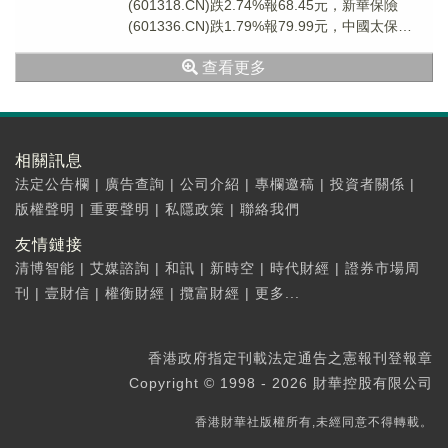
(601318.CN)跌2.74%報68.45元，新華保險
(601336.CN)跌1.79%報79.99元，中國太保
(601601...
查看更多
相關訊息
法定公告欄
|
廣告查詢
|
公司介紹
|
專欄邀稿
|
投資者關係
|
版權聲明
|
重要聲明
|
私隱政策
|
聯絡我們
友情鏈接
清博智能
|
艾媒諮詢
|
和訊
|
新時空
|
時代財經
|
證券市場周
刊
|
壹財信
|
權衡財經
|
攬富財經
|
更多...
香港政府指定刊載法定通告之憲報刊登報章
Copyright © 1998 - 2026 財華控股有限公司
香港財華社版權所有,未經同意不得轉載。