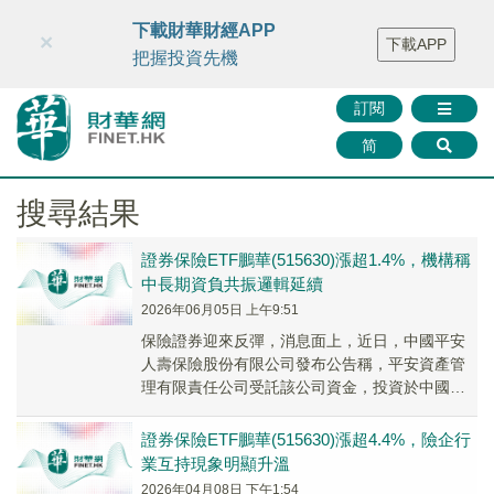
財華智庫網
FINTV
FINMETA
財華證券
媒體矩陣
下載財華財經APP
×
下載APP
智庫沙龍
聯絡我們
把握投資先機
訂閱
简
搜尋結果
證券保險ETF鵬華(515630)漲超1.4%，機構稱
中長期資負共振邏輯延續
2026年06月05日 上午9:51
保險證券迎來反彈，消息面上，近日，中國平安
人壽保險股份有限公司發布公告稱，平安資產管
理有限責任公司受託該公司資金，投資於中國人
壽H股股票。
證券保險ETF鵬華(515630)漲超4.4%，險企行
業互持現象明顯升溫
2026年04月08日 下午1:54