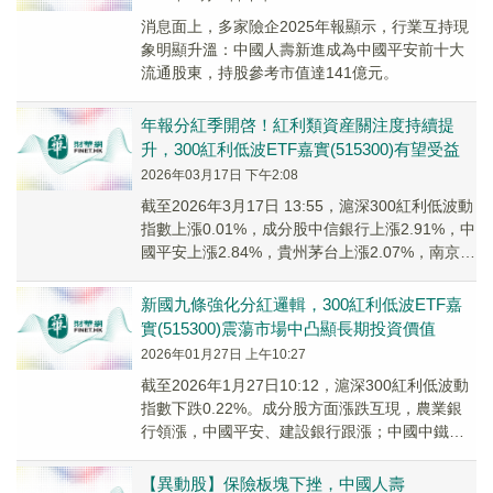
消息面上，多家險企2025年報顯示，行業互持現
象明顯升溫：中國人壽新進成為中國平安前十大
流通股東，持股參考市值達141億元。
年報分紅季開啓！紅利類資産關注度持續提
升，300紅利低波ETF嘉實(515300)有望受益
2026年03月17日 下午2:08
截至2026年3月17日 13:55，滬深300紅利低波動
指數上漲0.01%，成分股中信銀行上漲2.91%，中
國平安上漲2.84%，貴州茅台上漲2.07%，南京銀
行上漲1.85%...
新國九條強化分紅邏輯，300紅利低波ETF嘉
實(515300)震蕩市場中凸顯長期投資價值
2026年01月27日 上午10:27
截至2026年1月27日10:12，滬深300紅利低波動
指數下跌0.22%。成分股方面漲跌互現，農業銀
行領漲，中國平安、建設銀行跟漲；中國中鐵領
跌，中國化學、中國鐵建跟跌。
【異動股】保險板塊下挫，中國人壽