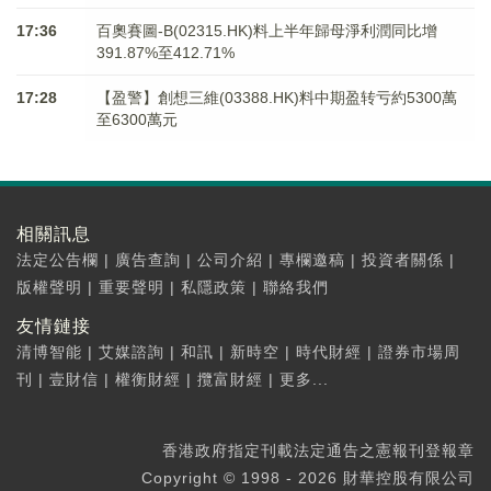
17:36
百奧賽圖-B(02315.HK)料上半年歸母淨利潤同比增
391.87%至412.71%
17:28
【盈警】創想三維(03388.HK)料中期盈转亏約5300萬
至6300萬元
相關訊息
法定公告欄
|
廣告查詢
|
公司介紹
|
專欄邀稿
|
投資者關係
|
版權聲明
|
重要聲明
|
私隱政策
|
聯絡我們
友情鏈接
清博智能
|
艾媒諮詢
|
和訊
|
新時空
|
時代財經
|
證券市場周
刊
|
壹財信
|
權衡財經
|
攬富財經
|
更多...
香港政府指定刊載法定通告之憲報刊登報章
Copyright © 1998 - 2026 財華控股有限公司