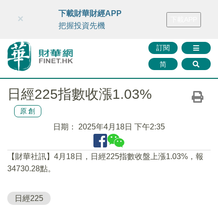
財華智庫網
FINTV
FINMETA
財華證券
媒體矩陣
下載財華財經APP
×
下載APP
智庫沙龍
聯絡我們
把握投資先機
訂閱
简
日經225指數收漲1.03%
原創
日期：
2025年4月18日 下午2:35
【財華社訊】4月18日，日經225指數收盤上漲1.03%，報
34730.28點。
日經225