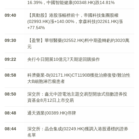
16.39%，中國智能健康(00348.HK)跌14.81%
09:40
【異動股】港股漲幅榜前十，帝國科技集團股權
(02993.HK)漲+140.00%，拿森科技(02261.HK)漲
+77.54%
09:30
【盈警】華領醫藥(02552.HK)料中期盈轉虧約3020萬
元
09:22
央行今日開展10億元7天期逆回購操作
08:58
科濟藥業-B(02171.HK)CT1190B獲批治療復發/難治性
大B細胞淋巴瘤患者
08:50
深交所：鑫元中證電池主題交易型開放式指數證券投
資基金8月12日上市交易
08:48
通天酒業(00389.HK)停牌
08:44
深交所：晶合集成(02249.HK)獲調入港股通標的證券
名單