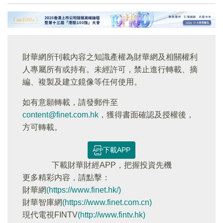
財華網所刊載內容之知識產權為財華網及相關權利
人專屬所有或持有。未經許可，禁止進行轉載、摘
編、複製及建立鏡像等任何使用。
如有意願轉載，請發郵件至
content@finet.com.hk
，獲得書面確認及授權後，
方可轉載。
下載APP
下載財華財經APP，把握投資先機
更多精彩内容，請點擊：
財華網
(https://www.finet.hk/)
財華智庫網
(https://www.finet.com.cn)
現代電視FINTV
(http://www.fintv.hk)