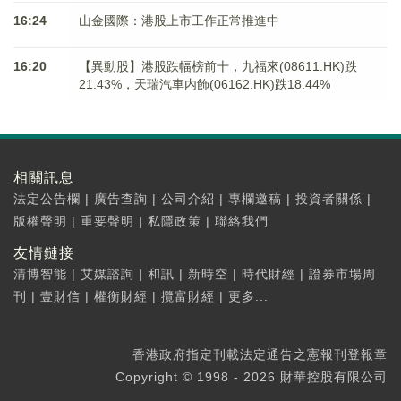
16:24
山金國際：港股上市工作正常推進中
16:20
【異動股】港股跌幅榜前十，九福來(08611.HK)跌
21.43%，天瑞汽車内飾(06162.HK)跌18.44%
相關訊息
法定公告欄
|
廣告查詢
|
公司介紹
|
專欄邀稿
|
投資者關係
|
版權聲明
|
重要聲明
|
私隱政策
|
聯絡我們
友情鏈接
清博智能
|
艾媒諮詢
|
和訊
|
新時空
|
時代財經
|
證券市場周
刊
|
壹財信
|
權衡財經
|
攬富財經
|
更多...
香港政府指定刊載法定通告之憲報刊登報章
Copyright © 1998 - 2026 財華控股有限公司