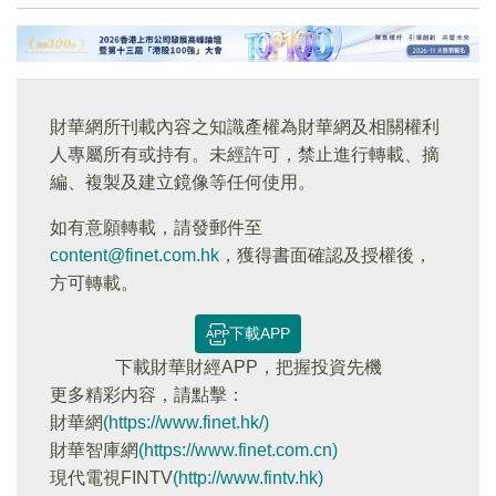
財華網所刊載內容之知識產權為財華網及相關權利
人專屬所有或持有。未經許可，禁止進行轉載、摘
編、複製及建立鏡像等任何使用。
如有意願轉載，請發郵件至
content@finet.com.hk
，獲得書面確認及授權後，
方可轉載。
下載APP
下載財華財經APP，把握投資先機
更多精彩内容，請點擊：
財華網
(https://www.finet.hk/)
財華智庫網
(https://www.finet.com.cn)
現代電視FINTV
(http://www.fintv.hk)