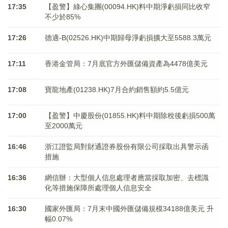
17:35
【盈警】綠心集團(00094.HK)料中期淨虧損同比收窄
不少於85%
17:26
德適-B(02526.HK)中期歸母淨虧損擴大至5588.3萬元
17:11
香港金管局：7月底官方外匯儲備資產為4478億美元
17:08
寶龍地產(01238.HK)7月合約銷售額約5.5億元
17:00
【盈警】中慶股份(01855.HK)料中期除稅後虧損500萬
至2000萬元
16:46
浙江證監局對財通證券股份有限公司採取出具警示函
措施
16:36
網信辦：大型個人信息處理者應當採取加密、去標識
化等措施保障所處理個人信息安全
16:30
國家外匯局：7月末中國外匯儲備規模34188億美元 升
幅0.07%