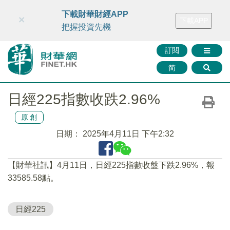
財華智庫網
FINTV
FINMETA
財華證券
媒體矩陣
下載財華財經APP
×
下載APP
智庫沙龍
聯絡我們
把握投資先機
訂閱
简
日經225指數收跌2.96%
原創
日期：
2025年4月11日 下午2:32
【財華社訊】4月11日，日經225指數收盤下跌2.96%，報
33585.58點。
日經225