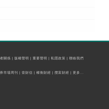
者關係
|
版權聲明
|
重要聲明
|
私隱政策
|
聯絡我們
券市場周刊
|
壹財信
|
權衡財經
|
攬富財經
|
更多...