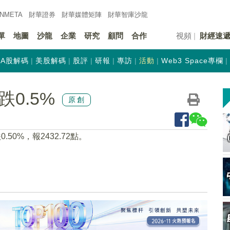
INMETA
財華證券
財華
媒體矩陣
財華
智庫沙龍
單
地圖
沙龍
企業
研究
顧問
合作
視頻
財經速
A股解碼
美股解碼
股評
研報
專訪
活動
Web3 Space專欄
跌0.5%
原創
50%，報2432.72點。