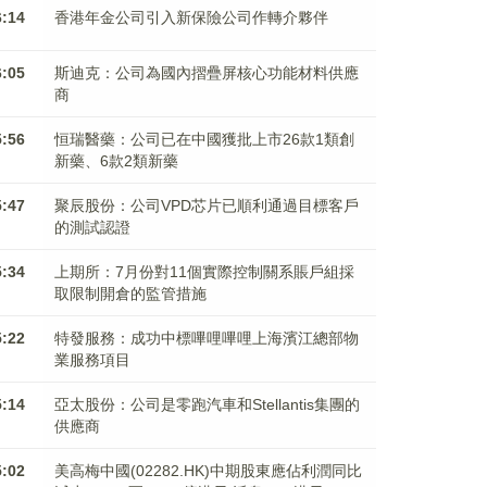
6:14
香港年金公司引入新保險公司作轉介夥伴
6:05
斯迪克：公司為國內摺疊屏核心功能材料供應
商
5:56
恒瑞醫藥：公司已在中國獲批上市26款1類創
新藥、6款2類新藥
5:47
聚辰股份：公司VPD芯片已順利通過目標客戶
的測試認證
5:34
上期所：7月份對11個實際控制關系賬戶組採
取限制開倉的監管措施
5:22
特發服務：成功中標嗶哩嗶哩上海濱江總部物
業服務項目
5:14
亞太股份：公司是零跑汽車和Stellantis集團的
供應商
5:02
美高梅中國(02282.HK)中期股東應佔利潤同比