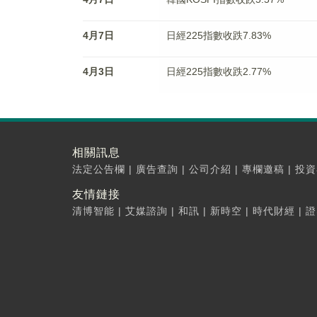
4月7日
日經225指數收跌7.83%
4月3日
日經225指數收跌2.77%
相關訊息
法定公告欄
|
廣告查詢
|
公司介紹
|
專欄邀稿
|
投資
友情鏈接
清博智能
|
艾媒諮詢
|
和訊
|
新時空
|
時代財經
|
證