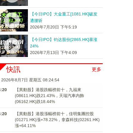
【今日IPO】大金重工[1081.HK]破发
遭腰斩
2026年7月20日 下午5:19
【今日IPO】钧达股份[2865.HK]暴涨
24%
2026年7月13日 下午4:09
快訊
更多
2026年8月7日 星期五 08:24:54
6:20
【異動股】港股跌幅榜前十，九福來
(08611.HK)跌21.43%，天瑞汽車内飾
(06162.HK)跌18.44%
6:20
【異動股】港股漲幅榜前十，佳明集團控股
(01271.HK)漲+78.22%，拿森科技(02261.HK)
漲+64.11%