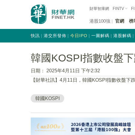
財華智庫網
FINTV
F
港股100強
官網
榜
快訊
港交所發佈
今日IPO
一圖解碼
港股解碼
韓國KOSPI指數收盤下
日期：
2025年4月11日 下午2:32
【財華社訊】4月11日，韓國KOSPI指數收盤下跌0.
韓國KOSPI