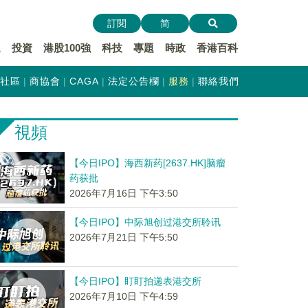
訂閱
简
遞
投資
港股100強
科技
專題
時政
香港百科
社區
商協會
CAGA
法定公告欄
服務
聯絡我們
視頻
【今日IPO】海西新药[2637.HK]脑瘤
药获批
2026年7月16日 下午3:50
【今日IPO】中际旭创过港交所聆讯
2026年7月21日 下午5:50
【今日IPO】盯盯拍递表港交所
2026年7月10日 下午4:59