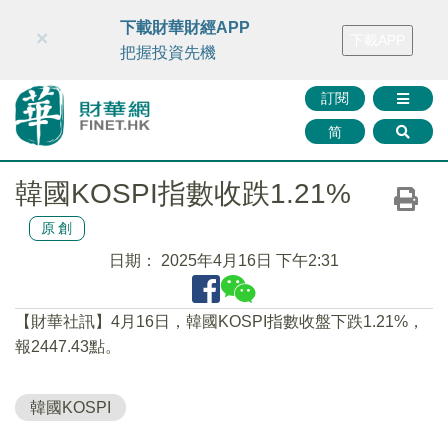
財華智庫網
FINTV
FINMETA
財華證券
媒體矩陣
下載財華財經APP
×
下載APP
智庫沙龍
聯絡我們
把握投資先機
訂閱
简
韓國KOSPI指數收跌1.21%
原創
日期：
2025年4月16日 下午2:31
【財華社訊】4月16日，韓國KOSPI指數收盤下跌1.21%，
報2447.43點。
韓國KOSPI