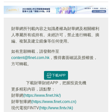
財華網所刊載內容之知識產權為財華網及相關權利
人專屬所有或持有。未經許可，禁止進行轉載、摘
編、複製及建立鏡像等任何使用。
如有意願轉載，請發郵件至
content@finet.com.hk
，獲得書面確認及授權後，
方可轉載。
下載APP
下載財華財經APP，把握投資先機
更多精彩内容，請點擊：
財華網
(https://www.finet.hk/)
財華智庫網
(https://www.finet.com.cn)
現代電視FINTV
(http://www.fintv.hk)