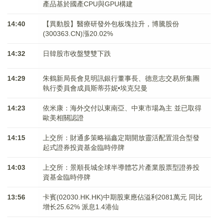
產品基於國產CPU與GPU構建
14:40
【異動股】醫療研發外包板塊拉升，博騰股份
(300363.CN)漲20.02%
14:32
日韓股市收盤雙雙下跌
14:29
朱鶴新局長會見明訊銀行董事長、德意志交易所集團
執行委員會成員斯蒂芬妮•埃克兒曼
14:23
依米康：海外交付以東南亞、中東市場為主 並已取得
歐美相關認證
14:15
上交所：財通多策略福鑫定期開放靈活配置混合型發
起式證券投資基金臨時停牌
14:03
上交所：景順長城全球半導體芯片產業股票型證券投
資基金臨時停牌
13:56
卡賓(02030.HK.HK)中期股東應佔溢利2081萬元 同比
增长25.62% 派息1.4港仙