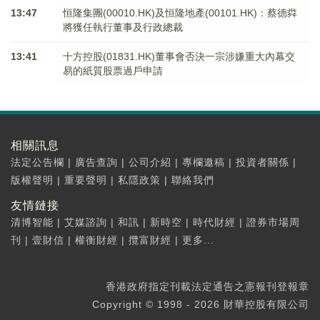
13:47
恒隆集團(00010.HK)及恒隆地產(00101.HK)：蔡德粦
將獲任執行董事及行政總裁
13:41
十方控股(01831.HK)董事會否決一宗涉嫌重大內幕交
易的紙質股票過戶申請
相關訊息
法定公告欄
|
廣告查詢
|
公司介紹
|
專欄邀稿
|
投資者關係
|
版權聲明
|
重要聲明
|
私隱政策
|
聯絡我們
友情鏈接
清博智能
|
艾媒諮詢
|
和訊
|
新時空
|
時代財經
|
證券市場周
刊
|
壹財信
|
權衡財經
|
攬富財經
|
更多...
香港政府指定刊載法定通告之憲報刊登報章
Copyright © 1998 - 2026 財華控股有限公司