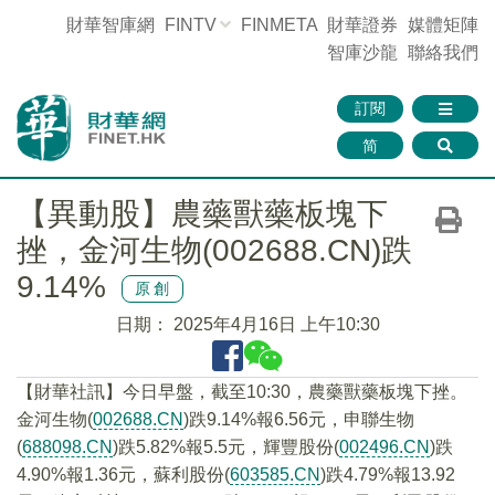
財華智庫網
FINTV
FINMETA
財華證券
媒體矩陣
智庫沙龍
聯絡我們
訂閱
简
【異動股】農藥獸藥板塊下
挫，金河生物(002688.CN)跌
9.14%
原創
日期：
2025年4月16日 上午10:30
【財華社訊】今日早盤，截至10:30，農藥獸藥板塊下挫。
金河生物(
002688.CN
)跌9.14%報6.56元，申聯生物
(
688098.CN
)跌5.82%報5.5元，輝豐股份(
002496.CN
)跌
4.90%報1.36元，蘇利股份(
603585.CN
)跌4.79%報13.92