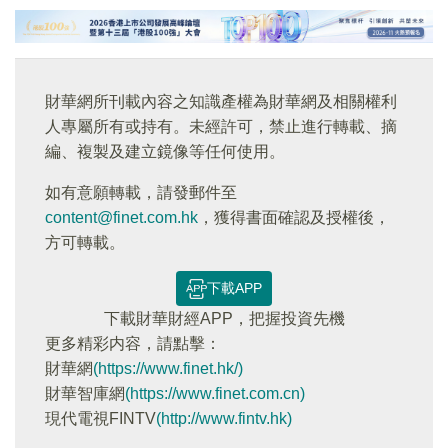
財華網所刊載內容之知識產權為財華網及相關權利
人專屬所有或持有。未經許可，禁止進行轉載、摘
編、複製及建立鏡像等任何使用。
如有意願轉載，請發郵件至
content@finet.com.hk
，獲得書面確認及授權後，
方可轉載。
下載APP
下載財華財經APP，把握投資先機
更多精彩内容，請點擊：
財華網
(https://www.finet.hk/)
財華智庫網
(https://www.finet.com.cn)
現代電視FINTV
(http://www.fintv.hk)