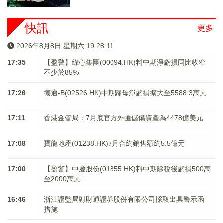
快訊
更多
2026年8月8日 星期六 19:28:11
17:35
【盈警】綠心集團(00094.HK)料中期淨虧損同比收窄
不少於85%
17:26
德適-B(02526.HK)中期歸母淨虧損擴大至5588.3萬元
17:11
香港金管局：7月底官方外匯儲備資產為4478億美元
17:08
寶龍地產(01238.HK)7月合約銷售額約5.5億元
17:00
【盈警】中慶股份(01855.HK)料中期除稅後虧損500萬
至2000萬元
16:46
浙江證監局對財通證券股份有限公司採取出具警示函
措施