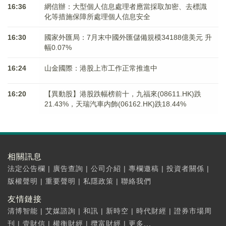
16:36
網信辦：大型個人信息處理者應當採取加密、去標識
化等措施保障所處理個人信息安全
16:30
國家外匯局：7月末中國外匯儲備規模34188億美元 升
幅0.07%
16:24
山金國際：港股上市工作正常推進中
16:20
【異動股】港股跌幅榜前十，九福來(08611.HK)跌
21.43%，天瑞汽車内飾(06162.HK)跌18.44%
相關訊息
法定公告欄
|
廣告查詢
|
公司介紹
|
專欄邀稿
|
投資者關係
|
版權聲明
|
重要聲明
|
私隱政策
|
聯絡我們
友情鏈接
清博智能
|
艾媒諮詢
|
和訊
|
新時空
|
時代財經
|
證券市場周
刊
|
壹財信
|
權衡財經
|
攬富財經
|
更多...