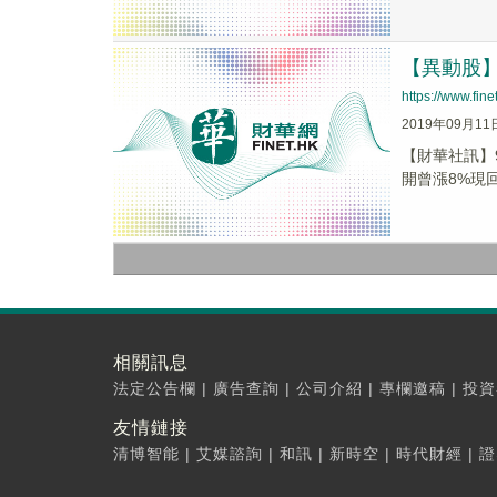
【異動股】
https://www.fi
2019年09月11
【財華社訊】9
開曾漲8%現回
相關訊息
法定公告欄
|
廣告查詢
|
公司介紹
|
專欄邀稿
|
投資
友情鏈接
清博智能
|
艾媒諮詢
|
和訊
|
新時空
|
時代財經
|
證