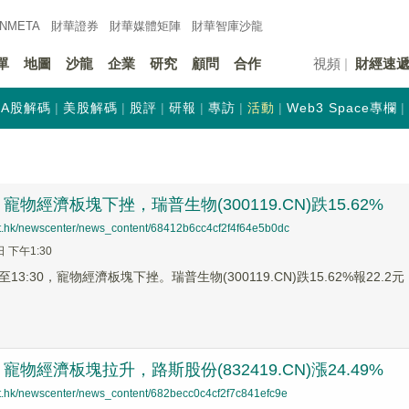
INMETA
財華證券
財華
媒體矩陣
財華
智庫沙龍
單
地圖
沙龍
企業
研究
顧問
合作
視頻
財經速
A股解碼
美股解碼
股評
研報
專訪
活動
Web3 Space專欄
物經濟板塊下挫，瑞普生物(300119.CN)跌15.62%
net.hk/newscenter/news_content/68412b6cc4cf2f4f64e5b0dc
日 下午1:30
3:30，寵物經濟板塊下挫。瑞普生物(300119.CN)跌15.62%報22.2元，
物經濟板塊拉升，路斯股份(832419.CN)漲24.49%
net.hk/newscenter/news_content/682becc0c4cf2f7c841efc9e