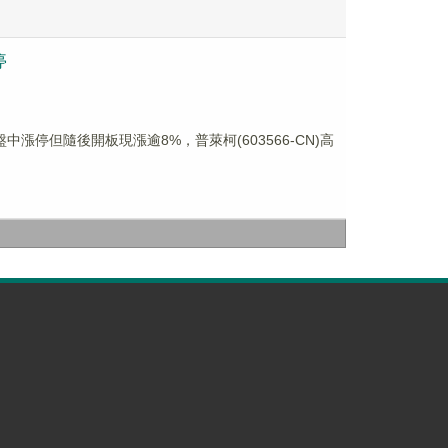
停
中漲停但隨後開板現漲逾8%，普萊柯(603566-CN)高