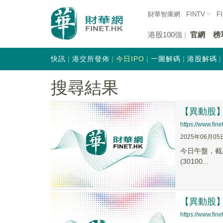
財華智庫網
FINTV
F
港股100強
官網
榜
快訊
港交所發佈
今日IPO
一圖解碼
港股解碼
搜尋結果
【異動股】寵
https://www.fi
2025年06月05
今日午盤，截至1
(30100...
【異動股】寵
https://www.fi