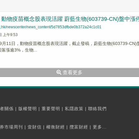
動物疫苗概念股表現活躍 蔚藍生物(603739-CN)盤中漲
net.hk/newscenter/news_content/5d7853dfbde0b372a24c1c01
日 上午9:53
月11日，動物疫苗概念股表現活躍，截止發稿，蔚藍生物(603739-CN)盤
落漲逾3%，生物...
查看更多
者關係
|
版權聲明
|
重要聲明
|
私隱政策
|
聯絡我們
券市場周刊
|
壹財信
|
權衡財經
|
攬富財經
|
更多...