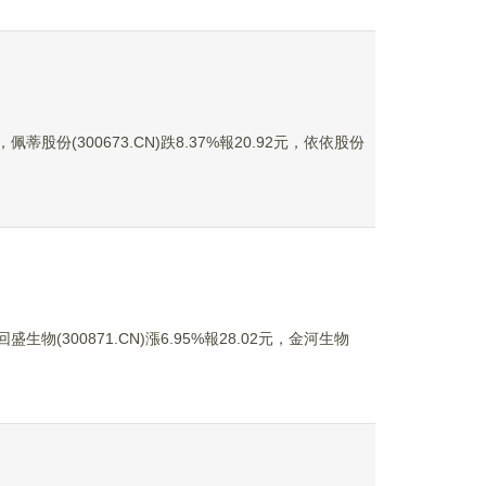
佩蒂股份(300673.CN)跌8.37%報20.92元，依依股份
盛生物(300871.CN)漲6.95%報28.02元，金河生物