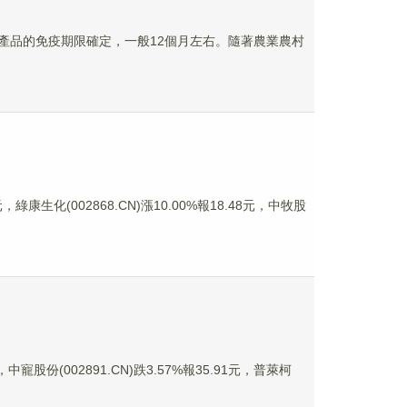
依據產品的免疫期限確定，一般12個月左右。隨著農業農村
綠康生化(002868.CN)漲10.00%報18.48元，中牧股
中寵股份(002891.CN)跌3.57%報35.91元，普萊柯