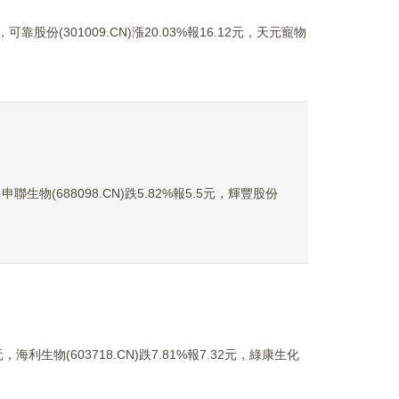
可靠股份(301009.CN)漲20.03%報16.12元，天元寵物
聯生物(688098.CN)跌5.82%報5.5元，輝豐股份
，海利生物(603718.CN)跌7.81%報7.32元，綠康生化