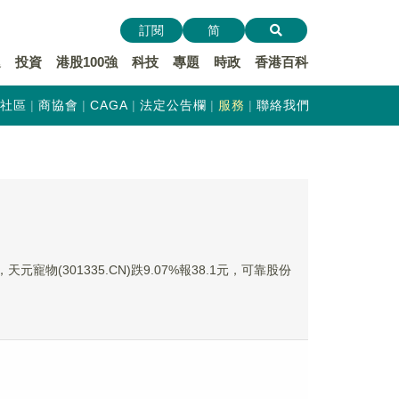
訂閱
简
遞
投資
港股100強
科技
專題
時政
香港百科
社區
商協會
CAGA
法定公告欄
服務
聯絡我們
天元寵物(301335.CN)跌9.07%報38.1元，可靠股份