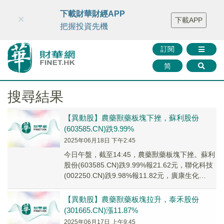
財華智庫網
FINTV
FINMETA
財華證券
媒體矩陣
下載財華財經APP
×
下載APP
智庫沙龍
聯絡我們
把握投資先機
訂閱
简
搜尋結果
【異動股】農藥獸藥板塊下挫，蘇利股份
(603585.CN)跌9.99%
2025年06月18日 下午2:45
今日午盤，截至14:45，農藥獸藥板塊下挫。蘇利
股份(603585.CN)跌9.99%報21.62元，聯化科技
(002250.CN)跌9.98%報11.82元，廣康生化
(3008...
【異動股】農藥獸藥板塊拉升，泰禾股份
(301665.CN)漲11.87%
2025年06月17日 上午9:45