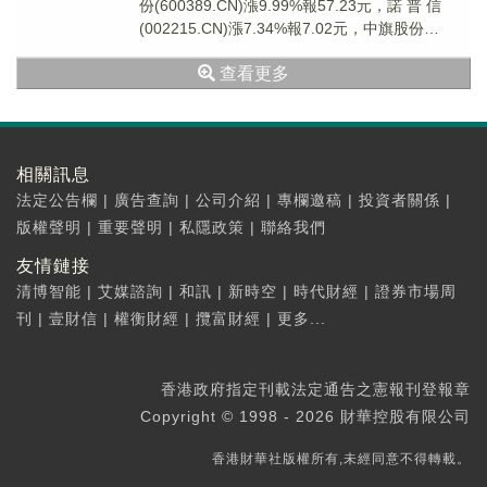
份(600389.CN)漲9.99%報57.23元，諾 普 信
(002215.CN)漲7.34%報7.02元，中旗股份
(30057...
查看更多
相關訊息
法定公告欄
|
廣告查詢
|
公司介紹
|
專欄邀稿
|
投資者關係
|
版權聲明
|
重要聲明
|
私隱政策
|
聯絡我們
友情鏈接
清博智能
|
艾媒諮詢
|
和訊
|
新時空
|
時代財經
|
證券市場周
刊
|
壹財信
|
權衡財經
|
攬富財經
|
更多...
香港政府指定刊載法定通告之憲報刊登報章
Copyright © 1998 - 2026 財華控股有限公司
香港財華社版權所有,未經同意不得轉載。