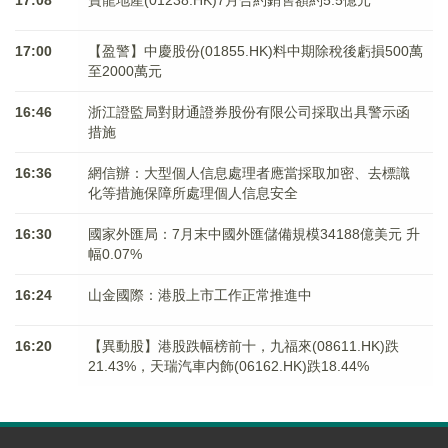
17:08
寶龍地產(01238.HK)7月合約銷售額約5.5億元
17:00
【盈警】中慶股份(01855.HK)料中期除稅後虧損500萬
至2000萬元
16:46
浙江證監局對財通證券股份有限公司採取出具警示函
措施
16:36
網信辦：大型個人信息處理者應當採取加密、去標識
化等措施保障所處理個人信息安全
16:30
國家外匯局：7月末中國外匯儲備規模34188億美元 升
幅0.07%
16:24
山金國際：港股上市工作正常推進中
16:20
【異動股】港股跌幅榜前十，九福來(08611.HK)跌
21.43%，天瑞汽車内飾(06162.HK)跌18.44%