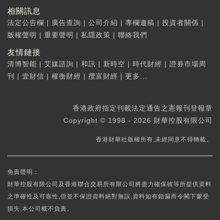
相關訊息
法定公告欄
|
廣告查詢
|
公司介紹
|
專欄邀稿
|
投資者關係
|
版權聲明
|
重要聲明
|
私隱政策
|
聯絡我們
友情鏈接
清博智能
|
艾媒諮詢
|
和訊
|
新時空
|
時代財經
|
證券市場周
刊
|
壹財信
|
權衡財經
|
攬富財經
|
更多...
香港政府指定刊載法定通告之憲報刊登報章
Copyright © 1998 - 2026 財華控股有限公司
香港財華社版權所有,未經同意不得轉載。
免責聲明：
財華控股有限公司及香港聯合交易所有限公司將盡力確保彼等所提供資料
之準確性及可靠性,但並不保證資料絕對無誤,資料如有錯漏而令閣下蒙受
損失,本公司概不負責。