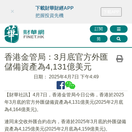
財華智庫網
FINTV
FINMETA
財華證券
媒體矩陣
下載財華財經APP
×
下載APP
智庫沙龍
聯絡我們
把握投資先機
訂閱
简
香港金管局：3月底官方外匯
儲備資產為4,131億美元
日期：
2025年4月7日 下午4:49
【財華社訊】4月7日，香港金管局今日公佈，香港於2025
年3月底的官方外匯儲備資產為4,131億美元(2025年2月底
為4,164億美元)。
連同未交收外匯合約在内，香港於2025年3月底的外匯儲備
資產為4,125億美元(2025年2月底為4,159億美元)。