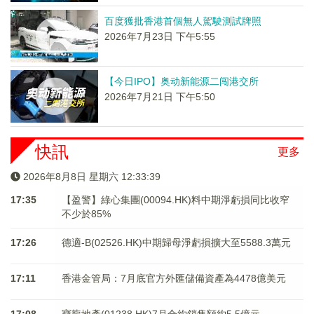
百度獲批香港首個無人駕駛測試牌照
2026年7月23日 下午5:55
【今日IPO】奥动新能源二闯港交所
2026年7月21日 下午5:50
快訊
更多
2026年8月8日 星期六 12:33:39
17:35
【盈警】綠心集團(00094.HK)料中期淨虧損同比收窄
不少於85%
17:26
德適-B(02526.HK)中期歸母淨虧損擴大至5588.3萬元
17:11
香港金管局：7月底官方外匯儲備資產為4478億美元