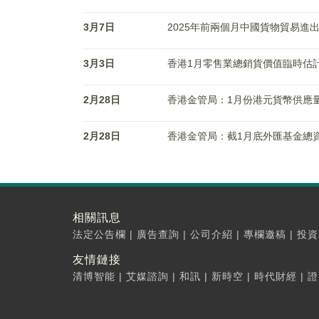
3月7日
2025年前兩個月中國貨物貿易進出口
3月3日
香港1月零售業總銷貨價值臨時估計3
2月28日
香港金管局：1月份港元貨幣供應量M
2月28日
香港金管局：截1月底外匯基金總資
相關訊息
法定公告欄
|
廣告查詢
|
公司介紹
|
專欄邀稿
|
投資
友情鏈接
清博智能
|
艾媒諮詢
|
和訊
|
新時空
|
時代財經
|
證