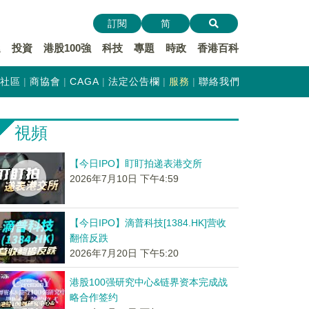
訂閱
简
遞
投資
港股100強
科技
專題
時政
香港百科
社區
商協會
CAGA
法定公告欄
服務
聯絡我們
視頻
【今日IPO】盯盯拍递表港交所
2026年7月10日 下午4:59
【今日IPO】滴普科技[1384.HK]营收
翻倍反跌
2026年7月20日 下午5:20
港股100强研究中心&链界资本完成战
略合作签约