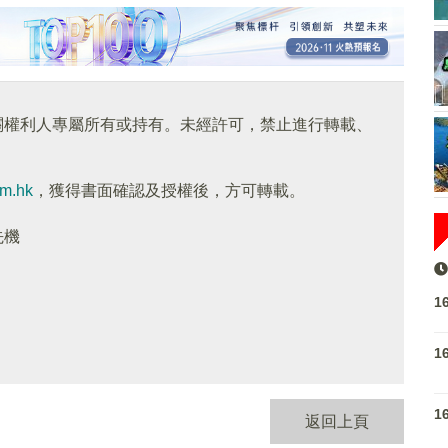
關權利人專屬所有或持有。未經許可，禁止進行轉載、
om.hk
，獲得書面確認及授權後，方可轉載。
先機
1
1
1
返回上頁