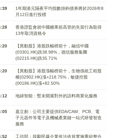
6:39
1年期港元隔夜平均指數掛鉤債券將於2026年8
月12日進行投標
6:28
香港證監會就中國糖果前高管的失當行為取得
13年取消資格令
6:20
【異動股】港股跌幅榜前十，融信中國
(03301.HK)跌38.98%，德信服務集團
(02215.HK)跌35.71%
6:20
【異動股】港股漲幅榜前十，生物係統工程股
權(02902.HK)漲+218.75%，敏捷控股
(00186.HK)漲+82.50%
6:12
地緯智能：暫未開展對外的語料商業化服務
6:05
嘉立創：公司主要提供EDA/CAM、PCB、電
子元器件等電子及機械產業鏈一站式研發智造
服務
5:52
工信部：鼓勵民爆企業依法依規實施重組整合