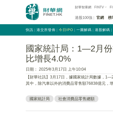
財華智庫網
FINTV
F
港股100強
官網
榜
快訊
港交所發佈
今日IPO
一圖解碼
港股解碼
國家統計局：1—2月
比增長4.0%
日期：
2025年3月17日 上午10:04
【財華社訊】3月17日，據國家統計局數據，1—2
其中，除汽車以外的消費品零售額76838億元，增
國家統計局
社會消費品零售總額