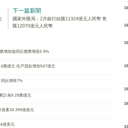
1
下一篇新聞
比
國家外匯局：2月銀行結匯11324億元人民幣 售
1
匯12070億元人民幣
1
業增加值同比實際增長5.9%
1
4萬億元 住戶貸款增加547億元
元 同比增長7%
1
計為9.29萬億元
1
產34,399億港元
64億美元
1