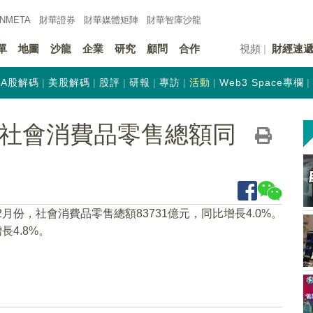
INMETA
財華證券
財華
媒體矩陣
財華
智庫沙龍
單
地圖
沙龍
企業
研究
顧問
合作
視頻
財經速
A股解碼
美股解碼
股評
研報
專訪
活動
Web3 Space專欄
份社會消費品零售總額同
月份，社會消費品零售總額83731億元，同比增長4.0%。
長4.8%。