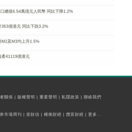
總值6.54萬億元人民幣 同比下降1.2%
53億港元 同比下跌3.2%
2及M3均上升1.5%
產41119億港元
者關係
|
版權聲明
|
重要聲明
|
私隱政策
|
聯絡我們
券市場周刊
|
壹財信
|
權衡財經
|
攬富財經
|
更多...