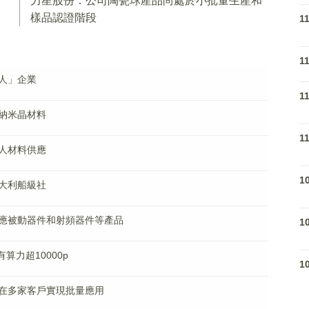
力星股份：公司陶瓷球產品尚處於小批量生產和
樣品認證階段
1
1
人」企業
1
納米晶材料
1
人材料供應
1
大利船級社
應被動器件和射頻器件等產品
1
算力超10000p
1
在多家客戶實現批量應用