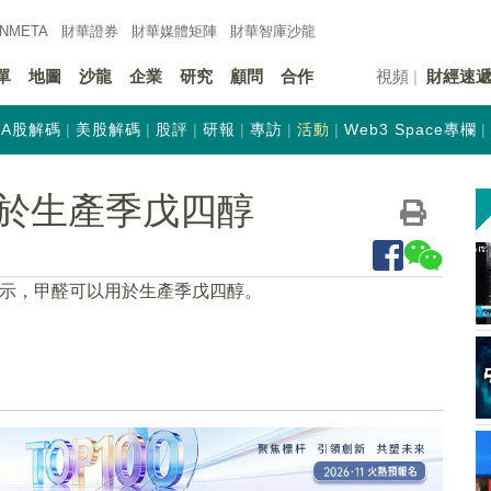
INMETA
財華證券
財華
媒體矩陣
財華
智庫沙龍
單
地圖
沙龍
企業
研究
顧問
合作
視頻
財經速
A股解碼
美股解碼
股評
研報
專訪
活動
Web3 Space專欄
於生產季戊四醇
表示，甲醛可以用於生產季戊四醇。