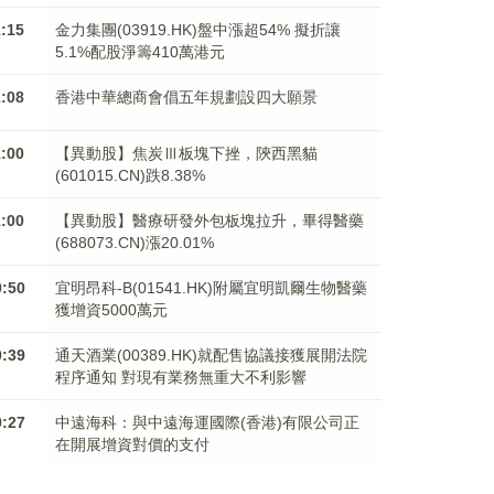
1:15
金力集團(03919.HK)盤中漲超54% 擬折讓
5.1%配股淨籌410萬港元
1:08
香港中華總商會倡五年規劃設四大願景
1:00
【異動股】焦炭Ⅲ板塊下挫，陝西黑貓
(601015.CN)跌8.38%
1:00
【異動股】醫療研發外包板塊拉升，畢得醫藥
(688073.CN)漲20.01%
0:50
宜明昂科-B(01541.HK)附屬宜明凱爾生物醫藥
獲增資5000萬元
0:39
通天酒業(00389.HK)就配售協議接獲展開法院
程序通知 對現有業務無重大不利影響
0:27
中遠海科：與中遠海運國際(香港)有限公司正
在開展增資對價的支付