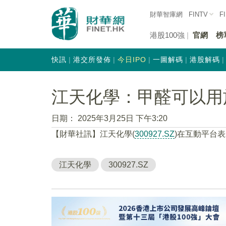
財華智庫網
FINTV
F
港股100強
官網
榜
快訊
港交所發佈
今日IPO
一圖解碼
港股解碼
江天化學：甲醛可以用
日期：
2025年3月25日 下午3:20
【財華社訊】江天化學(
300927.SZ
)在互動平台
江天化學
300927.SZ