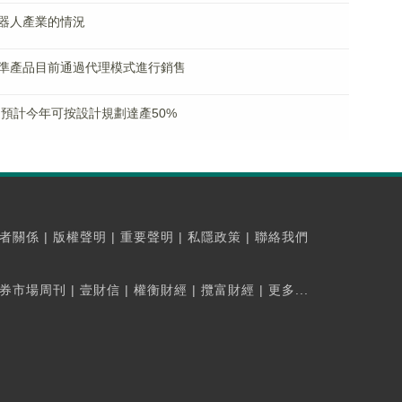
器人產業的情況
準產品目前通過代理模式進行銷售
預計今年可按設計規劃達產50%
者關係
|
版權聲明
|
重要聲明
|
私隱政策
|
聯絡我們
券市場周刊
|
壹財信
|
權衡財經
|
攬富財經
|
更多...