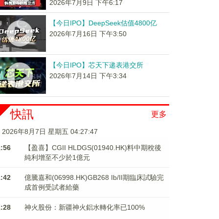
2026年7月9日 下午6:17
【今日IPO】DeepSeek估值4800亿
2026年7月16日 下午3:50
【今日IPO】芯天下递表港交所
2026年7月14日 下午3:34
快訊
更多
2026年8月7日 星期五 04:27:48
1:56
【盈喜】CGII HLDGS(01940.HK)料中期稅後
純利增至不少於1億元
1:42
億騰嘉和(06998.HK)GB268 Ib/II期臨床試驗完
成首例受試者給藥
1:28
神火股份：新疆神火鋁水轉化率已100%