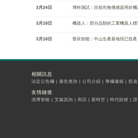
3月24日
博科測試：目前尚無傳感器用於機
3月18日
機器人：部分品類的工業機器人標
3月18日
譽辰智能：中山生產基地現已投產 
相關訊息
法定公告欄
|
廣告查詢
|
公司介紹
|
專欄邀稿
|
投資
友情鏈接
清博智能
|
艾媒諮詢
|
和訊
|
新時空
|
時代財經
|
證