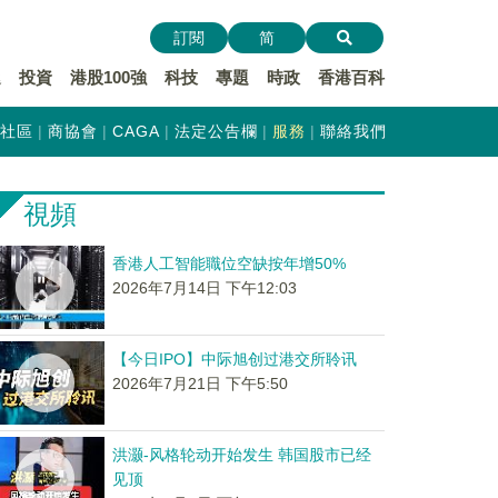
訂閱
简
遞
投資
港股100強
科技
專題
時政
香港百科
社區
商協會
CAGA
法定公告欄
服務
聯絡我們
視頻
香港人工智能職位空缺按年增50%
2026年7月14日 下午12:03
【今日IPO】中际旭创过港交所聆讯
2026年7月21日 下午5:50
洪灏-风格轮动开始发生 韩国股市已经
见顶