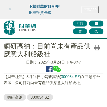
財華智庫網
FINTV
FINMETA
財華證券
媒體矩陣
下載財華財經APP
×
下載APP
智庫沙龍
聯絡我們
把握投資先機
訂閱
简
鋼研高納：目前尚未有產品供
應意大利船級社
日期：
2025年3月24日 下午3:47
【財華社訊】3月24日，鋼研高納(
300034.SZ
)在互動平台
表示，公司目前尚未有產品供應意大利船級社。
鋼研高納
300034.SZ