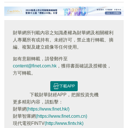
財華網所刊載內容之知識產權為財華網及相關權利
人專屬所有或持有。未經許可，禁止進行轉載、摘
編、複製及建立鏡像等任何使用。
如有意願轉載，請發郵件至
content@finet.com.hk
，獲得書面確認及授權後，
方可轉載。
下載APP
下載財華財經APP，把握投資先機
更多精彩内容，請點擊：
財華網
(https://www.finet.hk/)
財華智庫網
(https://www.finet.com.cn)
現代電視FINTV
(http://www.fintv.hk)