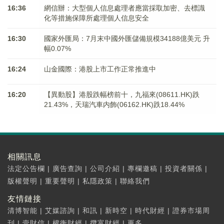
16:36
網信辦：大型個人信息處理者應當採取加密、去標識
化等措施保障所處理個人信息安全
16:30
國家外匯局：7月末中國外匯儲備規模34188億美元 升
幅0.07%
16:24
山金國際：港股上市工作正常推進中
16:20
【異動股】港股跌幅榜前十，九福來(08611.HK)跌
21.43%，天瑞汽車内飾(06162.HK)跌18.44%
相關訊息
法定公告欄
|
廣告查詢
|
公司介紹
|
專欄邀稿
|
投資者關係
|
版權聲明
|
重要聲明
|
私隱政策
|
聯絡我們
友情鏈接
清博智能
|
艾媒諮詢
|
和訊
|
新時空
|
時代財經
|
證券市場周
刊
|
壹財信
|
權衡財經
|
攬富財經
|
更多...