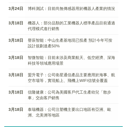
3月24日
博科測試：目前尚無傳感器用於機器人產業的情況
3月18日
機器人：部分品類的工業機器人標準產品目前通過
代理模式進行銷售
3月18日
譽辰智能：中山生產基地現已投產 預計今年可按
設計規劃達產50%
3月18日
智微智能：目前未涉及商業航天、低空經濟、深海
科技等領域應用場景
3月18日
盟升電子：公司衛星通信產品主要應用於海事、航
空市場等，實現船上、飛機上WIFI信號全覆蓋
3月18日
信隆健康：公司為美國客戶代工生產幼兒「散步
車」交由客戶銷售
3月18日
泰瑞機器：公司注塑機主要出口地區有亞洲、歐
洲、北美洲等地區