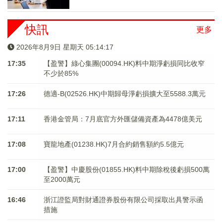
快訊
更多
2026年8月9日 星期天 05:14:17
17:35
【盈警】綠心集團(00094.HK)料中期淨虧損同比收窄
不少於85%
17:26
德適-B(02526.HK)中期歸母淨虧損擴大至5588.3萬元
17:11
香港金管局：7月底官方外匯儲備資產為4478億美元
17:08
寶龍地產(01238.HK)7月合約銷售額約5.5億元
17:00
【盈警】中慶股份(01855.HK)料中期除稅後虧損500萬
至2000萬元
16:46
浙江證監局對財通證券股份有限公司採取出具警示函
措施