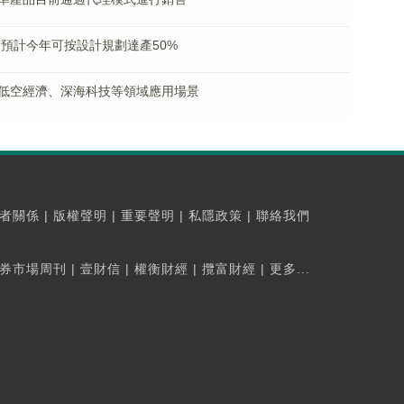
預計今年可按設計規劃達產50%
低空經濟、深海科技等領域應用場景
者關係
|
版權聲明
|
重要聲明
|
私隱政策
|
聯絡我們
券市場周刊
|
壹財信
|
權衡財經
|
攬富財經
|
更多...