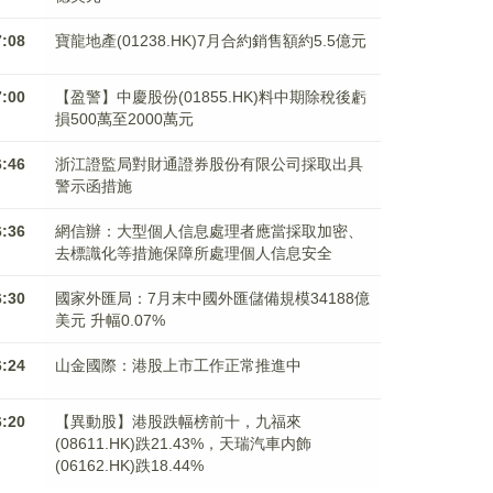
7:08
寶龍地產(01238.HK)7月合約銷售額約5.5億元
7:00
【盈警】中慶股份(01855.HK)料中期除稅後虧
損500萬至2000萬元
6:46
浙江證監局對財通證券股份有限公司採取出具
警示函措施
6:36
網信辦：大型個人信息處理者應當採取加密、
去標識化等措施保障所處理個人信息安全
6:30
國家外匯局：7月末中國外匯儲備規模34188億
美元 升幅0.07%
6:24
山金國際：港股上市工作正常推進中
6:20
【異動股】港股跌幅榜前十，九福來
(08611.HK)跌21.43%，天瑞汽車内飾
(06162.HK)跌18.44%