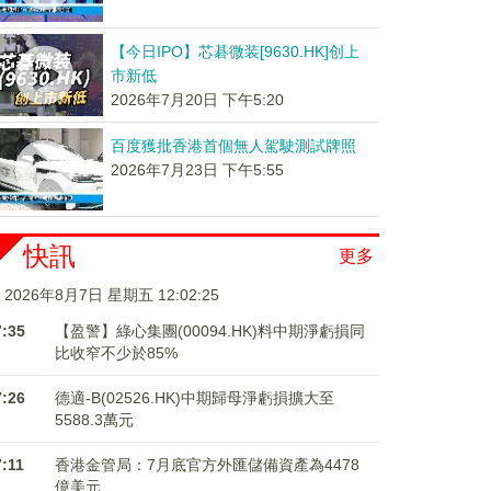
【今日IPO】芯碁微装[9630.HK]创上
市新低
2026年7月20日 下午5:20
百度獲批香港首個無人駕駛測試牌照
2026年7月23日 下午5:55
快訊
更多
2026年8月7日 星期五 12:02:26
7:35
【盈警】綠心集團(00094.HK)料中期淨虧損同
比收窄不少於85%
7:26
德適-B(02526.HK)中期歸母淨虧損擴大至
5588.3萬元
7:11
香港金管局：7月底官方外匯儲備資產為4478
億美元