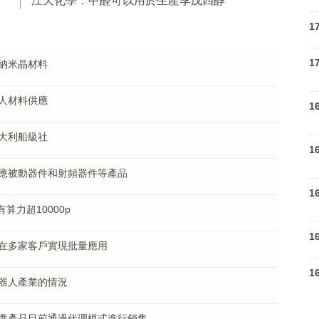
江天化學：甲醛可以用於生產季戊四醇
1
1
納米晶材料
人材料供應
1
大利船級社
1
應被動器件和射頻器件等產品
1
算力超10000p
1
在多家客戶實現批量應用
1
器人產業的情況
準產品目前通過代理模式進行銷售