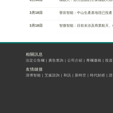
3月18日
譽辰智能：中山生產基地現已投產 
3月18日
智微智能：目前未涉及商業航天、
相關訊息
法定公告欄
|
廣告查詢
|
公司介紹
|
專欄邀稿
|
投資
友情鏈接
清博智能
|
艾媒諮詢
|
和訊
|
新時空
|
時代財經
|
證