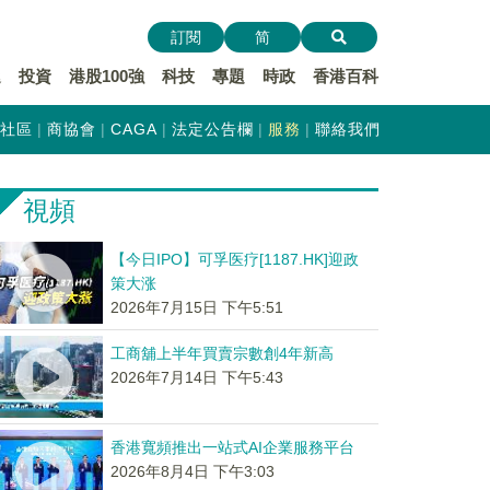
訂閱
简
遞
投資
港股100強
科技
專題
時政
香港百科
社區
商協會
CAGA
法定公告欄
服務
聯絡我們
視頻
【今日IPO】可孚医疗[1187.HK]迎政
策大涨
2026年7月15日 下午5:51
工商舖上半年買賣宗數創4年新高
2026年7月14日 下午5:43
香港寬頻推出一站式AI企業服務平台
2026年8月4日 下午3:03