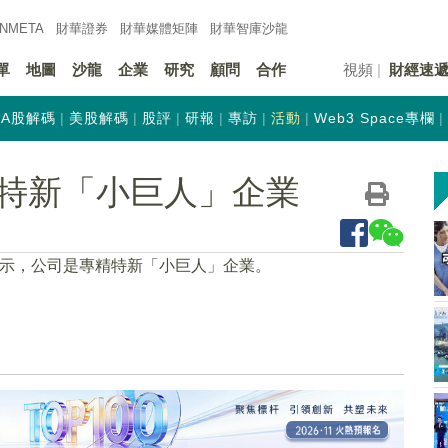
INMETA
財華證券
財華
媒體矩陣
財華
智庫沙龍
單
地圖
沙龍
企業
研究
顧問
合作
視頻
財經速
A股解碼
美股解碼
股評
研報
專訪
活動
Web3 Space專欄
特新「小巨人」企業
表示，公司是專精特新「小巨人」企業。