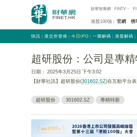
財華智庫網
FINTV
F
港股100強
官網
榜
快訊
港交所發佈
今日IPO
一圖解碼
港股解碼
超研股份：公司是專精
日期：
2025年3月25日 下午3:02
【財華社訊】超研股份(
301602.SZ
)在互動平台
超研股份
301602.SZ
專精特新