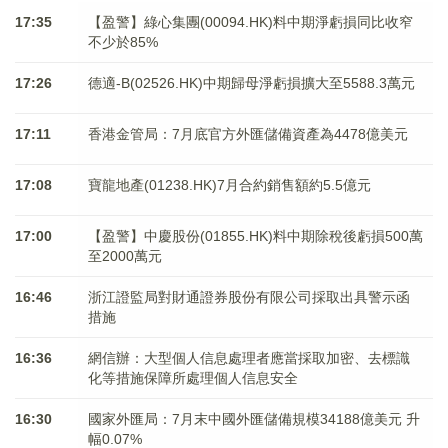
17:35
【盈警】綠心集團(00094.HK)料中期淨虧損同比收窄
不少於85%
17:26
德適-B(02526.HK)中期歸母淨虧損擴大至5588.3萬元
17:11
香港金管局：7月底官方外匯儲備資產為4478億美元
17:08
寶龍地產(01238.HK)7月合約銷售額約5.5億元
17:00
【盈警】中慶股份(01855.HK)料中期除稅後虧損500萬
至2000萬元
16:46
浙江證監局對財通證券股份有限公司採取出具警示函
措施
16:36
網信辦：大型個人信息處理者應當採取加密、去標識
化等措施保障所處理個人信息安全
16:30
國家外匯局：7月末中國外匯儲備規模34188億美元 升
幅0.07%