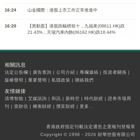
16:24
山金國際：港股上市工作正常推進中
16:20
【異動股】港股跌幅榜前十，九福來(08611.HK)跌
21.43%，天瑞汽車内飾(06162.HK)跌18.44%
相關訊息
法定公告欄
|
廣告查詢
|
公司介紹
|
專欄邀稿
|
投資者關係
|
版權聲明
|
重要聲明
|
私隱政策
|
聯絡我們
友情鏈接
清博智能
|
艾媒諮詢
|
和訊
|
新時空
|
時代財經
|
證券市場周
刊
|
壹財信
|
權衡財經
|
攬富財經
|
更多...
香港政府指定刊載法定通告之憲報刊登報章
Copyright © 1998 - 2026 財華控股有限公司