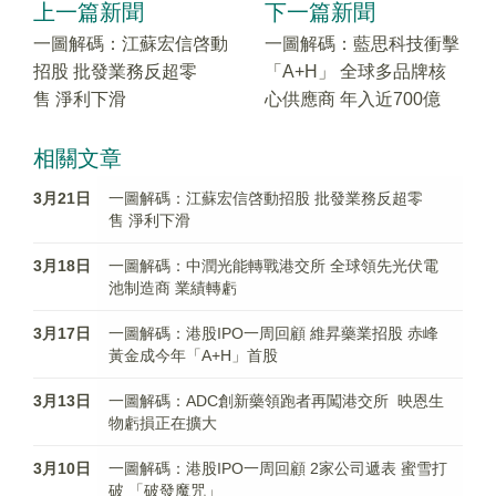
上一篇新聞
下一篇新聞
一圖解碼：江蘇宏信啓動
一圖解碼：藍思科技衝擊
招股 批發業務反超零
「A+H」 全球多品牌核
售 淨利下滑
心供應商 年入近700億
相關文章
3月21日
一圖解碼：江蘇宏信啓動招股 批發業務反超零
售 淨利下滑
3月18日
一圖解碼：中潤光能轉戰港交所 全球領先光伏電
池制造商 業績轉虧
3月17日
一圖解碼：港股IPO一周回顧 維昇藥業招股 赤峰
黃金成今年「A+H」首股
3月13日
一圖解碼：ADC創新藥領跑者再闖港交所 映恩生
物虧損正在擴大
3月10日
一圖解碼：港股IPO一周回顧 2家公司遞表 蜜雪打
破 「破發魔咒」