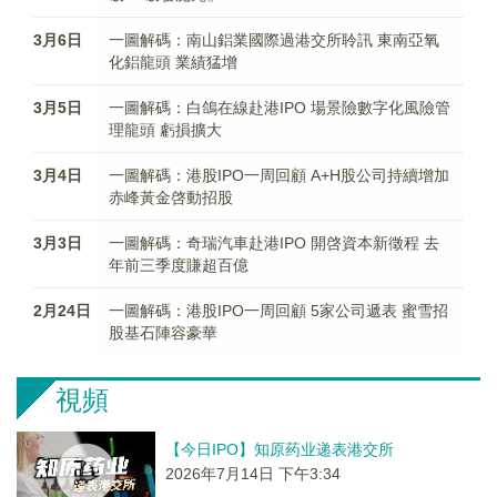
3月6日
一圖解碼：南山鋁業國際過港交所聆訊 東南亞氧
化鋁龍頭 業績猛增
3月5日
一圖解碼：白鴿在線赴港IPO 場景險數字化風險管
理龍頭 虧損擴大
3月4日
一圖解碼：港股IPO一周回顧 A+H股公司持續增加
赤峰黃金啓動招股
3月3日
一圖解碼：奇瑞汽車赴港IPO 開啓資本新徵程 去
年前三季度賺超百億
2月24日
一圖解碼：港股IPO一周回顧 5家公司遞表 蜜雪招
股基石陣容豪華
視頻
【今日IPO】知原药业递表港交所
2026年7月14日 下午3:34