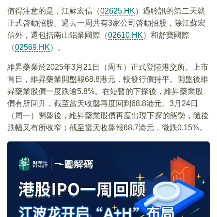
值得注意的是，江蘇宏信（
02625.HK
）過聆訊的第二天就
正式啓動招股。過去一周共有3家公司啓動招股，除江蘇宏
信外，還包括南山鋁業國際（
02610.HK
）和舒寶國際
（
02569.HK
）。
維昇藥業於2025年3月21日（周五）正式登陸港交所。上市
首日，維昇藥業開盤報68.8港元，較發行價持平。開盤後維
昇藥業股價一度跌逾5.8%。在短暫的下探後，維昇藥業股
價有所回升，截至當天收盤再度回到68.8港元。3月24日
（周一）開盤後，維昇藥業股價再度出現下探的態勢，隨後
跌幅又有所收窄；截至當天收盤報68.7港元，微跌0.15%。