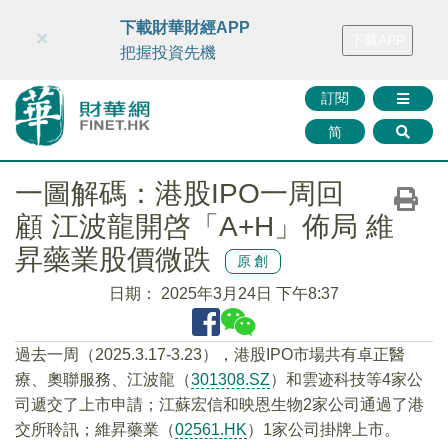
財華智庫網
FINTV
FINMETA
財華證券
媒體矩陣
下載財華財經APP
×
下載APP
智庫沙龍
聯絡我們
把握投資先機
訂閱
简
一圖解碼：港股IPO一周回
顧 江波龍開啓「A+H」佈局 維
昇藥業股價微跌
原創
日期：
2025年3月24日 下午8:37
過去一周（2025.3.17-3.23），港股IPO市場共有卓正醫
療、奧聯服務、江波龍（
301308.SZ
）和雲迹科技等4家公
司遞交了上市申請；江蘇宏信和映恩生物2家公司通過了港
交所聆訊；維昇藥業（
02561.HK
）1家公司掛牌上市。