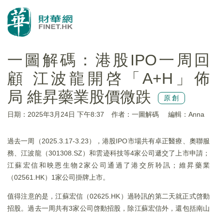
一圖解碼：港股IPO一周回
顧 江波龍開啓「A+H」佈
局 維昇藥業股價微跌
原創
日期：2025年3月24日 下午8:37
作者：一圖解碼
編輯：Anna
過去一周（2025.3.17-3.23），港股IPO市場共有卓正醫療、奧聯服
務、江波龍（301308.SZ）和雲迹科技等4家公司遞交了上市申請；
江蘇宏信和映恩生物2家公司通過了港交所聆訊；維昇藥業
（02561.HK）1家公司掛牌上市。
值得注意的是，江蘇宏信（02625.HK）過聆訊的第二天就正式啓動
招股。過去一周共有3家公司啓動招股，除江蘇宏信外，還包括南山