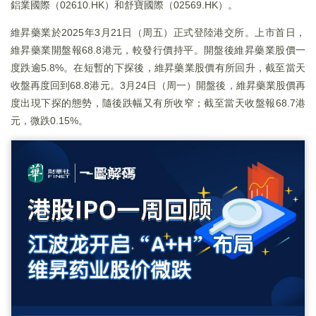
鋁業國際（02610.HK）和舒寶國際（02569.HK）。
維昇藥業於2025年3月21日（周五）正式登陸港交所。上市首日，
維昇藥業開盤報68.8港元，較發行價持平。開盤後維昇藥業股價一
度跌逾5.8%。在短暫的下探後，維昇藥業股價有所回升，截至當天
收盤再度回到68.8港元。3月24日（周一）開盤後，維昇藥業股價再
度出現下探的態勢，隨後跌幅又有所收窄；截至當天收盤報68.7港
元，微跌0.15%。