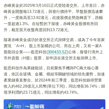
赤峰黃金於2025年3月10日正式登陸港交所。上市首日，赤
峰黃金開盤報13.72港元，與發行價持平。早盤股價迅速攀
升，一度衝高至13.92港元，此後股價走勢急轉直下，跌幅
一度超過1.3%。在短暫的下探後，赤峰黃金股價有所回
升，截至當天收盤再度回到13.72港元。
隨著赤峰黃金成功於港交所正式掛牌交易，成為了今年首家
實現 「A+H」 股上市架構的公司。而在上周，又有一家A
股龍頭企業——藍思科技(
300433.SZ
)公佈，擬發行境外上
市外資股（H股）股票，並申請在港交所主板掛牌上市。
藍思科技作為果鏈龍頭，目前聚焦手機與PC兩大核心賽
道，依託在玻璃、金屬、模組等關鍵領域的領先優勢，加速
產業鏈垂直整合。於2024年前三季度，藍思科技錄得營業
收入約462.28億元人民幣(單位下同)，同比增長36.74%；歸
母淨利潤約23.71億元，同比增長約43.74%。