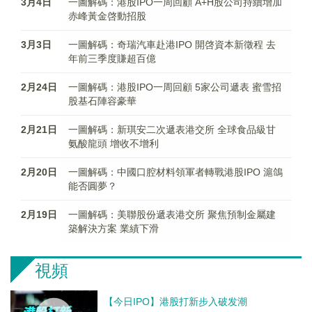
3月4日
一圖解碼：港股IPO一周回顧 A+H股公司持續增加
赤峰黃金啓動招股
3月3日
一圖解碼：奇瑞汽車赴港IPO 開啓資本新徵程 去
年前三季度賺超百億
2月24日
一圖解碼：港股IPO一周回顧 5家公司遞表 蜜雪招
股基石陣容豪華
2月21日
一圖解碼：新琪安二次遞表港交所 全球食品級甘
氨酸龍頭 增收不增利
2月20日
一圖解碼：中國口腔材料領軍者轉戰港股IPO 滬鴿
能否圓夢？
2月19日
一圖解碼：美聯股份遞表港交所 聚焦預制金屬建
築解決方案 業績下滑
視頻
【今日IPO】港股打新步入破发潮