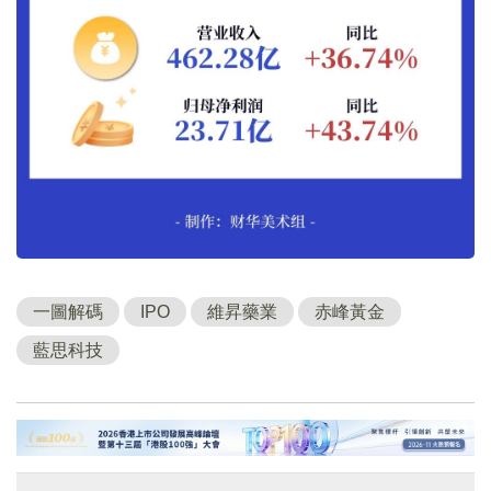
一圖解碼
IPO
維昇藥業
赤峰黃金
藍思科技