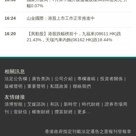
幅0.07%
16:24
山金國際：港股上市工作正常推進中
16:20
【異動股】港股跌幅榜前十，九福來(08611.HK)跌
21.43%，天瑞汽車内飾(06162.HK)跌18.44%
相關訊息
法定公告欄
|
廣告查詢
|
公司介紹
|
專欄邀稿
|
投資者關係
|
版權聲明
|
重要聲明
|
私隱政策
|
聯絡我們
友情鏈接
清博智能
|
艾媒諮詢
|
和訊
|
新時空
|
時代財經
|
證券市場周
刊
|
壹財信
|
權衡財經
|
攬富財經
|
更多...
香港政府指定刊載法定通告之憲報刊登報章