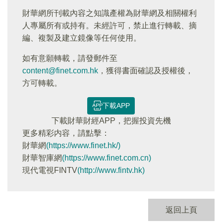
財華網所刊載內容之知識產權為財華網及相關權利
人專屬所有或持有。未經許可，禁止進行轉載、摘
編、複製及建立鏡像等任何使用。
如有意願轉載，請發郵件至
content@finet.com.hk
，獲得書面確認及授權後，
方可轉載。
下載APP
下載財華財經APP，把握投資先機
更多精彩内容，請點擊：
財華網
(https://www.finet.hk/)
財華智庫網
(https://www.finet.com.cn)
現代電視FINTV
(http://www.fintv.hk)
返回上頁