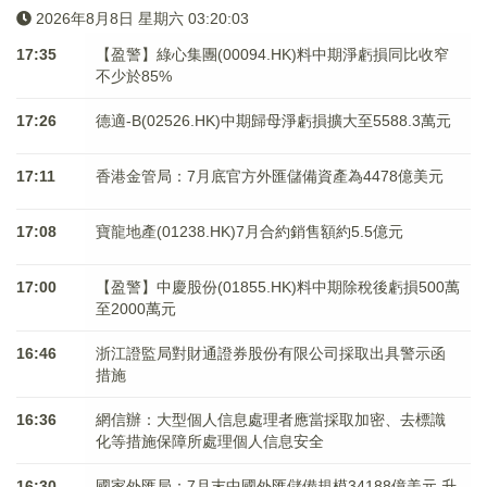
2026年8月8日 星期六 03:20:04
17:35
【盈警】綠心集團(00094.HK)料中期淨虧損同比收窄
不少於85%
17:26
德適-B(02526.HK)中期歸母淨虧損擴大至5588.3萬元
17:11
香港金管局：7月底官方外匯儲備資產為4478億美元
17:08
寶龍地產(01238.HK)7月合約銷售額約5.5億元
17:00
【盈警】中慶股份(01855.HK)料中期除稅後虧損500萬
至2000萬元
16:46
浙江證監局對財通證券股份有限公司採取出具警示函
措施
16:36
網信辦：大型個人信息處理者應當採取加密、去標識
化等措施保障所處理個人信息安全
16:30
國家外匯局：7月末中國外匯儲備規模34188億美元 升