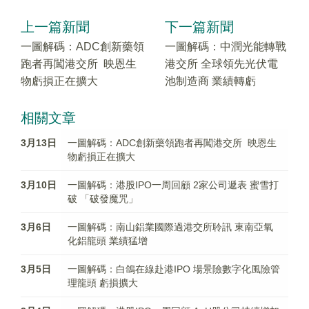
上一篇新聞
下一篇新聞
一圖解碼：ADC創新藥領
一圖解碼：中潤光能轉戰
跑者再闖港交所 映恩生
港交所 全球領先光伏電
物虧損正在擴大
池制造商 業績轉虧
相關文章
3月13日
一圖解碼：ADC創新藥領跑者再闖港交所 映恩生
物虧損正在擴大
3月10日
一圖解碼：港股IPO一周回顧 2家公司遞表 蜜雪打
破 「破發魔咒」
3月6日
一圖解碼：南山鋁業國際過港交所聆訊 東南亞氧
化鋁龍頭 業績猛增
3月5日
一圖解碼：白鴿在線赴港IPO 場景險數字化風險管
理龍頭 虧損擴大