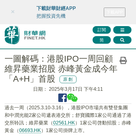
財華智庫網
FINTV
FINMETA
財華證券
媒體矩陣
下載財華財經APP
×
下載APP
智庫沙龍
聯絡我們
把握投資先機
訂閱
简
一圖解碼：港股IPO一周回顧
維昇藥業招股 赤峰黃金成今年
「A+H」首股
原創
日期：
2025年3月17日 下午4:11
過去一周（2025.3.10-3.16），港股IPO市場共有雙登集團
和中潤光能2家公司遞表港交所；舒寶國際1家公司通過了港
交所聆訊；維昇藥業（
02561.HK
）1家公司啓動招股；赤峰
黃金（
06693.HK
）1家公司掛牌上市。