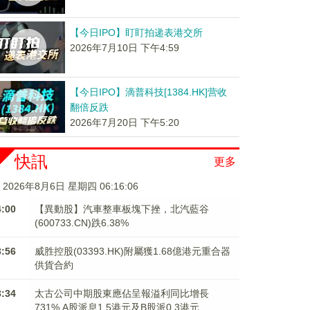
【今日IPO】盯盯拍递表港交所
2026年7月10日 下午4:59
【今日IPO】滴普科技[1384.HK]营收
翻倍反跌
2026年7月20日 下午5:20
快訊
更多
2026年8月6日 星期四 06:16:07
4:00
【異動股】汽車整車板塊下挫，北汽藍谷
(600733.CN)跌6.38%
3:56
威胜控股(03393.HK)附屬獲1.68億港元重合器
供貨合約
3:34
太古公司中期股東應佔呈報溢利同比增長
731% A股派息1.5港元及B股派0.3港元