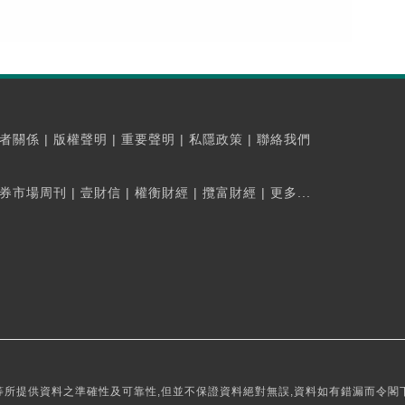
者關係
|
版權聲明
|
重要聲明
|
私隱政策
|
聯絡我們
券市場周刊
|
壹財信
|
權衡財經
|
攬富財經
|
更多...
所提供資料之準確性及可靠性,但並不保證資料絕對無誤,資料如有錯漏而令閣