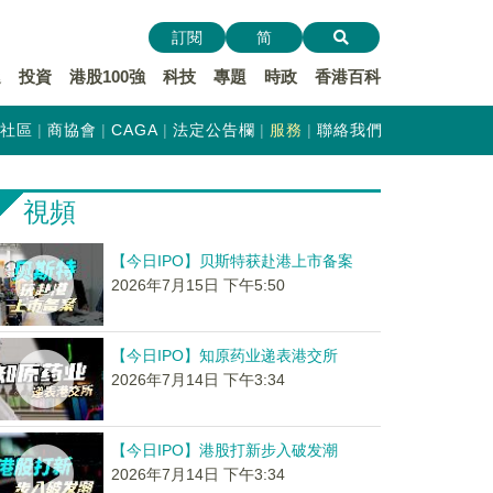
訂閱
简
遞
投資
港股100強
科技
專題
時政
香港百科
社區
商協會
CAGA
法定公告欄
服務
聯絡我們
視頻
【今日IPO】贝斯特获赴港上市备案
2026年7月15日 下午5:50
【今日IPO】知原药业递表港交所
2026年7月14日 下午3:34
【今日IPO】港股打新步入破发潮
2026年7月14日 下午3:34