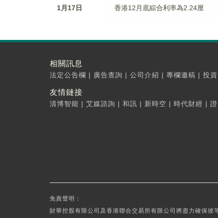
1月17日
香港12月底綜合利率為2.24厘
相關訊息
法定公告欄
|
廣告查詢
|
公司介紹
|
專欄邀稿
|
投資
友情鏈接
清博智能
|
艾媒諮詢
|
和訊
|
新時空
|
時代財經
|
證
免責聲明：
財華控股有限公司及香港聯合交易所有限公司將盡力確保彼等