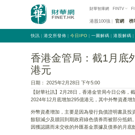
財華智庫網
FINTV
F
港股100強
官網
榜
快訊
港交所發佈
今日IPO
一圖解碼
港股解碼
香港金管局：截1月底外
港元
日期：
2025年2月28日 下午5:00
【財華社訊】2月28日，香港金管局今日公佈，截至2
2024年12月底增加295億港元，其中外幣資產增
外幣資產增加，主要是因為發行負債證明書及投
餘額減少及贖回到期政府綠色債券而被部分抵銷
因獲認購而未交收的外匯基金票據及債券的月底