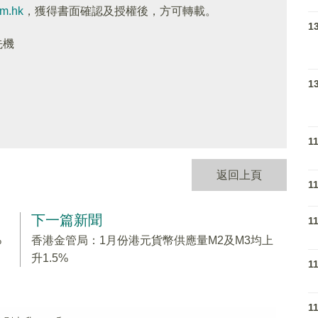
om.hk
，獲得書面確認及授權後，方可轉載。
1
先機
1
1
返回上頁
1
下一篇新聞
1
%
香港金管局：1月份港元貨幣供應量M2及M3均上
升1.5%
1
1