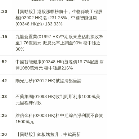
3:30
【異動股】港股漲幅榜前十，生物係統工程股
權(02902.HK)漲+231.25%，中國智能健康
(00348.HK)漲+133.33%
3:15
九龍倉置業(01997.HK)中期股東應佔虧損收窄
至1.76億港元 派息比率上調至90% 盤中漲近
30%
1:52
中國智能健康(00348.HK)擬溢價16.7%配股 淨
籌1080萬港元 ​​​​​​​盤中漲超216%
1:42
陽光油砂(02012.HK)被提清盤呈請
1:33
石藥集團(01093.HK)收到阿斯利康1000萬美
元里程碑付款
1:25
維信金科(02003.HK)料中期綜合淨利潤不多於
1500萬元
1:20
【異動股】鎢板塊拉升，中鎢高新