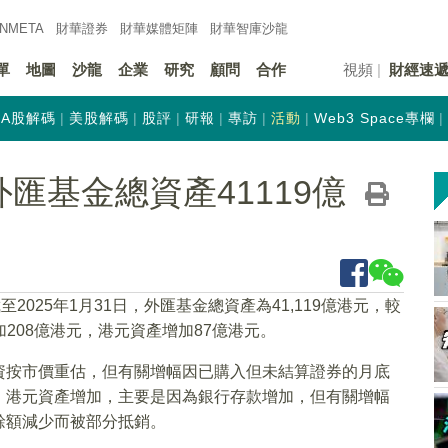
INMETA
財華證券
財華
媒體矩陣
財華
智庫沙龍
單
地圖
沙龍
企業
研究
顧問
合作
視頻
財經速
A股解碼
美股解碼
股評
研報
專訪
活動
Web3 Space專欄
匯基金總資產41119億
025年1月31日，外匯基金總資產為41,119億港元，較
加208億港元，港元資產增加87億港元。
資按市價重估，但有關增幅因已購入但未結算證券的月底
。港元資產增加，主要是因為銀行存款增加，但有關增幅
餘額減少而被部分抵銷。