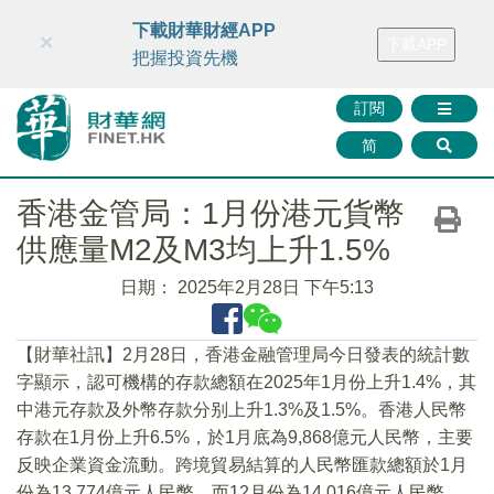
財華智庫網
FINTV
FINMETA
財華證券
媒體矩陣
下載財華財經APP
×
下載APP
智庫沙龍
聯絡我們
把握投資先機
訂閱
简
香港金管局：1月份港元貨幣
供應量M2及M3均上升1.5%
日期：
2025年2月28日 下午5:13
【財華社訊】2月28日，香港金融管理局今日發表的統計數
字顯示，認可機構的存款總額在2025年1月份上升1.4%，其
中港元存款及外幣存款分别上升1.3%及1.5%。香港人民幣
存款在1月份上升6.5%，於1月底為9,868億元人民幣，主要
反映企業資金流動。跨境貿易結算的人民幣匯款總額於1月
份為13,774億元人民幣，而12月份為14,016億元人民幣。