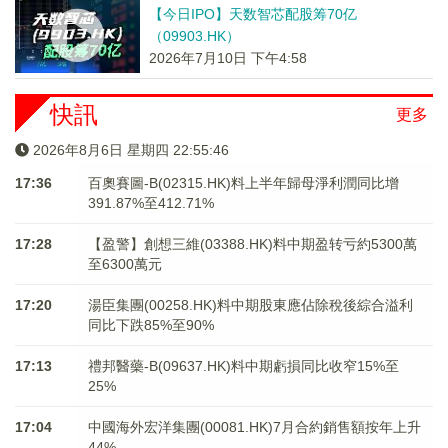
【今日IPO】天数智芯配股筹70亿
（09903.HK）
2026年7月10日 下午4:58
快訊
更多
2026年8月6日 星期四 22:55:46
17:36
百奧賽圖-B(02315.HK)料上半年歸母淨利潤同比增
391.87%至412.71%
17:28
【盈警】創想三維(03388.HK)料中期盈转亏約5300萬
至6300萬元
17:20
湯臣集團(00258.HK)料中期股東應佔除稅後綜合溢利
同比下跌85%至90%
17:13
禮邦醫藥-B(09637.HK)料中期虧損同比收窄15%至
25%
17:04
中國海外宏洋集團(00081.HK)7月合約銷售額按年上升
44%