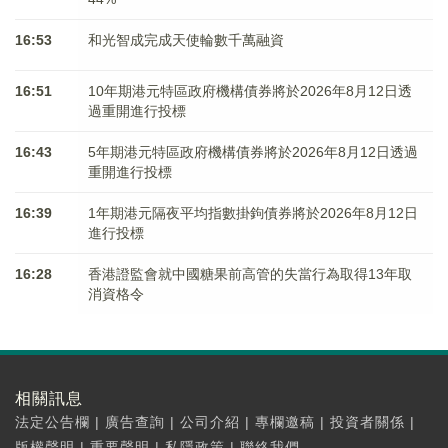
16:53
和光智成完成天使輪數千萬融資
16:51
10年期港元特區政府機構債券將於2026年8月12日透
過重開進行投標
16:43
5年期港元特區政府機構債券將於2026年8月12日透過
重開進行投標
16:39
1年期港元隔夜平均指數掛鉤債券將於2026年8月12日
進行投標
16:28
香港證監會就中國糖果前高管的失當行為取得13年取
消資格令
相關訊息
法定公告欄
|
廣告查詢
|
公司介紹
|
專欄邀稿
|
投資者關係
|
版權聲明
|
重要聲明
|
私隱政策
|
聯絡我們