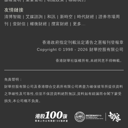
友情鏈接
清博智能
|
艾媒諮詢
|
和訊
|
新時空
|
時代財經
|
證券市場周
刊
|
壹財信
|
權衡財經
|
攬富財經
|
更多...
香港政府指定刊載法定通告之憲報刊登報章
Copyright © 1998 - 2026 財華控股有限公司
香港財華社版權所有,未經同意不得轉載。
免責聲明：
財華控股有限公司及香港聯合交易所有限公司將盡力確保彼等所提供資料
之準確性及可靠性,但並不保證資料絕對無誤,資料如有錯漏而令閣下蒙受
損失,本公司概不負責。