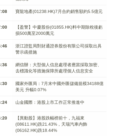
7:08
寶龍地產(01238.HK)7月合約銷售額約5.5億元
7:00
【盈警】中慶股份(01855.HK)料中期除稅後虧
損500萬至2000萬元
6:46
浙江證監局對財通證券股份有限公司採取出具
警示函措施
6:36
網信辦：大型個人信息處理者應當採取加密、
去標識化等措施保障所處理個人信息安全
6:30
國家外匯局：7月末中國外匯儲備規模34188億
美元 升幅0.07%
6:24
山金國際：港股上市工作正常推進中
6:20
【異動股】港股跌幅榜前十，九福來
(08611.HK)跌21.43%，天瑞汽車内飾
(06162.HK)跌18.44%