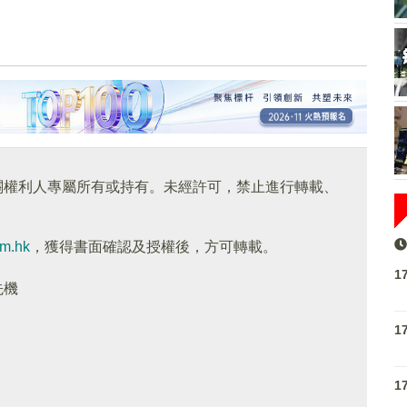
關權利人專屬所有或持有。未經許可，禁止進行轉載、
om.hk
，獲得書面確認及授權後，方可轉載。
1
先機
1
1