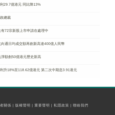
利29.7億港元 同比降13%
行政總裁
年底共有72宗新股上市申請在處理中
債券通北向通日均成交額再創新高達400億人民幣
資收益淨額創50億港元歷史新高
溢利升18%至118.62億港元 第二次中期息3.91港元
者關係
|
版權聲明
|
重要聲明
|
私隱政策
|
聯絡我們