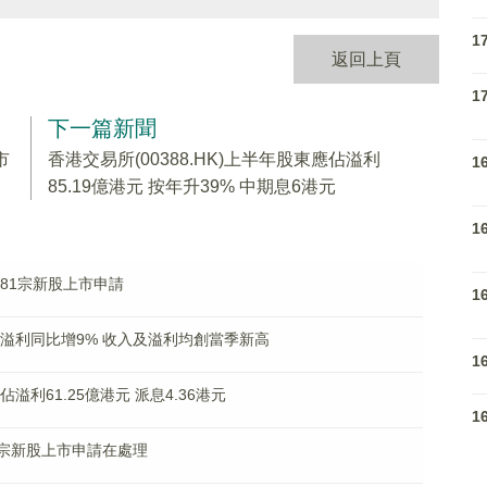
1
返回上頁
1
下一篇新聞
市
香港交易所(00388.HK)上半年股東應佔溢利
1
85.19億港元 按年升39% 中期息6港元
1
收到81宗新股上市申請
1
應佔溢利同比增9% 收入及溢利均創當季新高
1
佔溢利61.25億港元 派息4.36港元
1
共85宗新股上市申請在處理