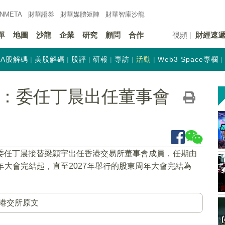
INMETA
財華證券
財華
媒體矩陣
財華
智庫沙龍
單
地圖
沙龍
企業
研究
顧問
合作
視頻
財經速
A股解碼
美股解碼
股評
研報
專訪
活動
Web3 Space專欄
HK)：委任丁晨出任董事會
關委任丁晨接替梁頴宇出任香港交易所董事會成員，任期由
東周年大會完結起，直至2027年舉行的股東周年大會完結為
港交所原文