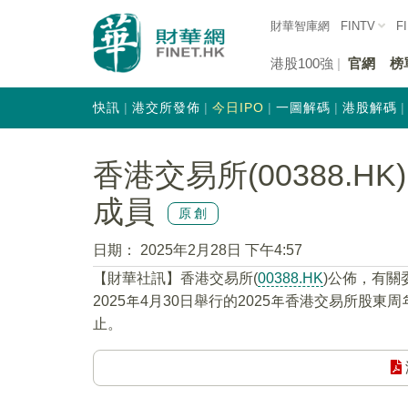
財華智庫網
FINTV
F
港股100強
官網
榜
快訊
港交所發佈
今日IPO
一圖解碼
港股解碼
香港交易所(00388.
成員
原創
日期：
2025年2月28日 下午4:57
【財華社訊】香港交易所(
00388.HK
)公佈，有
2025年4月30日舉行的2025年香港交易所股
止。