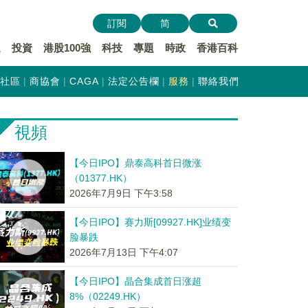
訂閱
简
遞
投資
港股100強
科技
專題
時政
香港百科
社區
商協會
CAGA
法定公告欄
服務
聯絡我們
視頻
【今日IPO】鼎泰高科首日微涨
（01377.HK）
2026年7月9日 下午3:58
【今日IPO】赛力斯[09927.HK]业绩变
脸暴跌
2026年7月13日 下午4:07
【今日IPO】晶合集成首日涨超
8%（02249.HK）