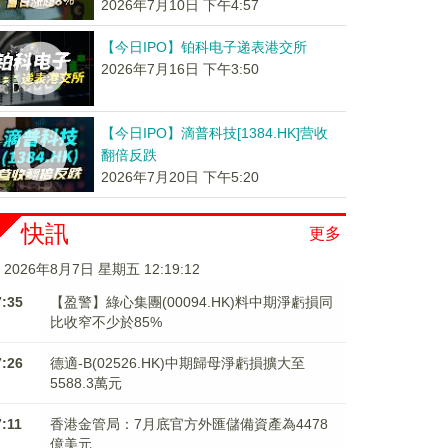
2026年7月10日 下午4:57
【今日IPO】铂科电子递表港交所
2026年7月16日 下午3:50
【今日IPO】滴普科技[1384.HK]营收
翻倍反跌
2026年7月20日 下午5:20
快訊
更多
2026年8月7日 星期五 12:19:12
7:35
【盈警】綠心集團(00094.HK)料中期淨虧損同
比收窄不少於85%
7:26
德適-B(02526.HK)中期歸母淨虧損擴大至
5588.3萬元
7:11
香港金管局：7月底官方外匯儲備資產為4478
億美元