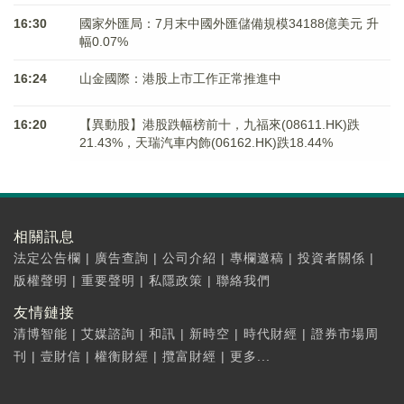
16:30
國家外匯局：7月末中國外匯儲備規模34188億美元 升
幅0.07%
16:24
山金國際：港股上市工作正常推進中
16:20
【異動股】港股跌幅榜前十，九福來(08611.HK)跌
21.43%，天瑞汽車内飾(06162.HK)跌18.44%
相關訊息
法定公告欄
|
廣告查詢
|
公司介紹
|
專欄邀稿
|
投資者關係
|
版權聲明
|
重要聲明
|
私隱政策
|
聯絡我們
友情鏈接
清博智能
|
艾媒諮詢
|
和訊
|
新時空
|
時代財經
|
證券市場周
刊
|
壹財信
|
權衡財經
|
攬富財經
|
更多...