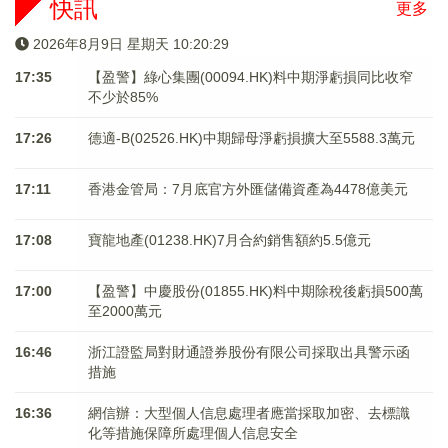
快訊
更多
2026年8月9日 星期天 10:20:29
17:35
【盈警】綠心集團(00094.HK)料中期淨虧損同比收窄
不少於85%
17:26
德適-B(02526.HK)中期歸母淨虧損擴大至5588.3萬元
17:11
香港金管局：7月底官方外匯儲備資產為4478億美元
17:08
寶龍地產(01238.HK)7月合約銷售額約5.5億元
17:00
【盈警】中慶股份(01855.HK)料中期除稅後虧損500萬
至2000萬元
16:46
浙江證監局對財通證券股份有限公司採取出具警示函
措施
16:36
網信辦：大型個人信息處理者應當採取加密、去標識
化等措施保障所處理個人信息安全