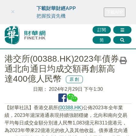
財華智庫網
FINTV
FINMETA
財華證券
媒體矩陣
下載財華財經APP
×
下載APP
智庫沙龍
聯絡我們
把握投資先機
訂閱
简
港交所(00388.HK)2023年債券
通北向通日均成交額再創新高
達400億人民幣
原創
日期：
2024年2月29日 下午1:30
【財華社訊】香港交易所(
00388.HK
)公佈2023年全年業
績，2023年滬深港通表現持續強韌穩健，北向和南向交易
平均每日成交金額分別達人民幣1,083億元和311億港元，
為2023年帶來22億港元的收入及其他收益。債券通北向通