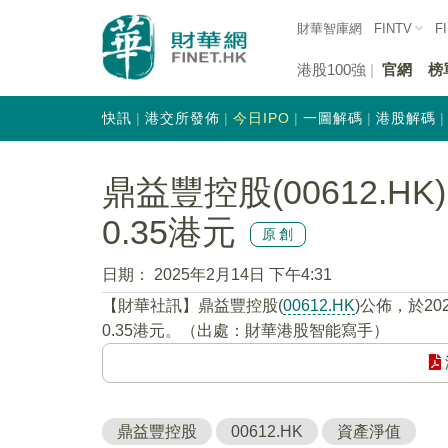
財華智庫網
FINTV
F
港股100強
官網
榜
快訊
港交所發佈
今日IPO
一圖解碼
港股解碼
鼎益豐控股(00612.
0.35港元
原創
日期：
2025年2月14日 下午4:31
【財華社訊】鼎益豐控股(
00612.HK
)公佈，於2
0.35港元。（出處：財華港股智能寫手）
鼎益豐控股
00612.HK
資產淨值