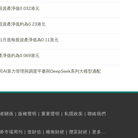
每股資產淨值0.032港元
每股資產淨值約為0.23港元
.HK)1月底每股資產淨值為0.11美元
資產淨值約為0.069港元
子公司AI算力管理與調度平臺與DeepSeek系列大模型適配
者關係
|
版權聲明
|
重要聲明
|
私隱政策
|
聯絡我們
券市場周刊
|
壹財信
|
權衡財經
|
攬富財經
|
更多...