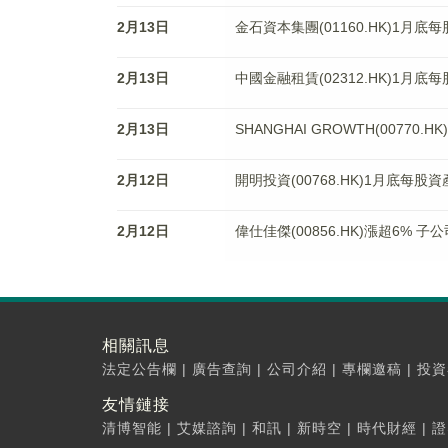
2月13日
金石資本集團(01160.HK)1月底
2月13日
中國金融租賃(02312.HK)1月底
2月13日
SHANGHAI GROWTH(00770
2月12日
開明投資(00768.HK)1月底每股
2月12日
偉仕佳傑(00856.HK)漲超6% 
相關訊息
法定公告欄
|
廣告查詢
|
公司介紹
|
專欄邀稿
|
投資
友情鏈接
清博智能
|
艾媒諮詢
|
和訊
|
新時空
|
時代財經
|
證