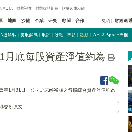
INMETA
財華證券
財華
媒體矩陣
財華
智庫沙龍
單
地圖
沙龍
企業
研究
顧問
合作
視頻
財經速
A股解碼
美股解碼
股評
研報
專訪
活動
Web3 Space專欄
HK)1月底每股資產淨值約為
025年1月31日，公司之未經審核之每股綜合資產淨值約為
港交所原文