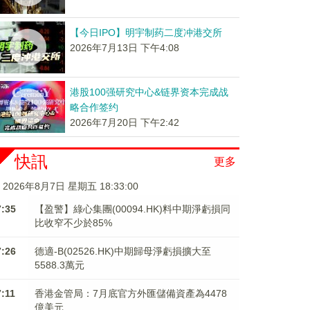
【今日IPO】明宇制药二度冲港交所
2026年7月13日 下午4:08
港股100强研究中心&链界资本完成战
略合作签约
2026年7月20日 下午2:42
快訊
更多
2026年8月7日 星期五 18:33:00
7:35
【盈警】綠心集團(00094.HK)料中期淨虧損同
比收窄不少於85%
7:26
德適-B(02526.HK)中期歸母淨虧損擴大至
5588.3萬元
7:11
香港金管局：7月底官方外匯儲備資產為4478
億美元