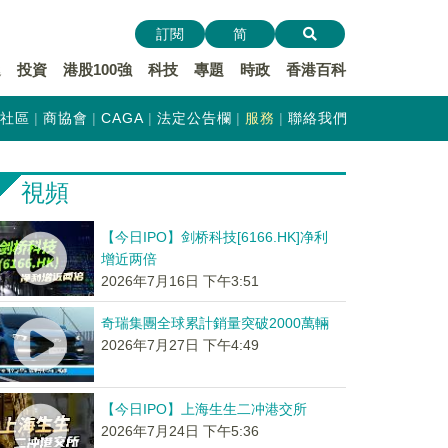
訂閱
简
遞
投資
港股100強
科技
專題
時政
香港百科
社區
商協會
CAGA
法定公告欄
服務
聯絡我們
視頻
【今日IPO】剑桥科技[6166.HK]净利
增近两倍
2026年7月16日 下午3:51
奇瑞集團全球累計銷量突破2000萬輛
2026年7月27日 下午4:49
【今日IPO】上海生生二冲港交所
2026年7月24日 下午5:36