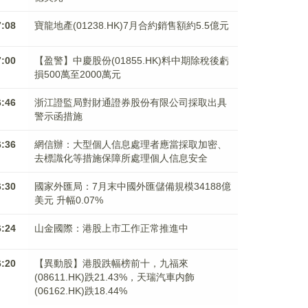
7:08
寶龍地產(01238.HK)7月合約銷售額約5.5億元
7:00
【盈警】中慶股份(01855.HK)料中期除稅後虧
損500萬至2000萬元
6:46
浙江證監局對財通證券股份有限公司採取出具
警示函措施
6:36
網信辦：大型個人信息處理者應當採取加密、
去標識化等措施保障所處理個人信息安全
6:30
國家外匯局：7月末中國外匯儲備規模34188億
美元 升幅0.07%
6:24
山金國際：港股上市工作正常推進中
6:20
【異動股】港股跌幅榜前十，九福來
(08611.HK)跌21.43%，天瑞汽車内飾
(06162.HK)跌18.44%