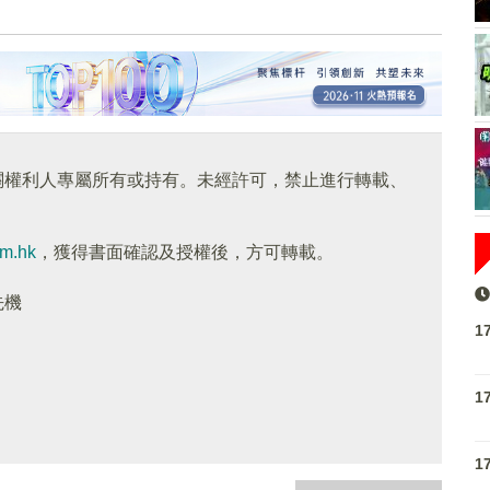
關權利人專屬所有或持有。未經許可，禁止進行轉載、
om.hk
，獲得書面確認及授權後，方可轉載。
先機
1
1
1