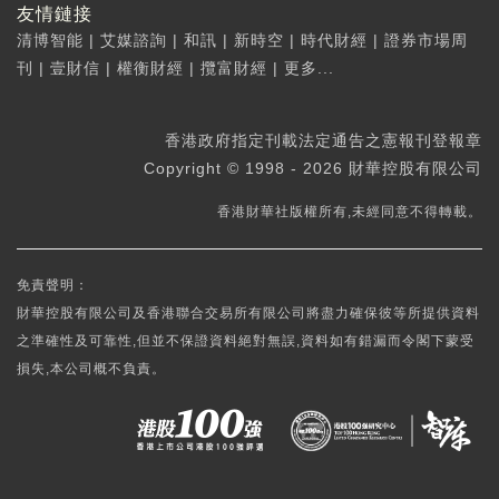
友情鏈接
清博智能
|
艾媒諮詢
|
和訊
|
新時空
|
時代財經
|
證券市場周
刊
|
壹財信
|
權衡財經
|
攬富財經
|
更多...
香港政府指定刊載法定通告之憲報刊登報章
Copyright © 1998 - 2026 財華控股有限公司
香港財華社版權所有,未經同意不得轉載。
免責聲明：
財華控股有限公司及香港聯合交易所有限公司將盡力確保彼等所提供資料
之準確性及可靠性,但並不保證資料絕對無誤,資料如有錯漏而令閣下蒙受
損失,本公司概不負責。