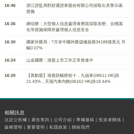
16:46
浙江證監局對財通證券股份有限公司採取出具警示函
措施
16:36
網信辦：大型個人信息處理者應當採取加密、去標識
化等措施保障所處理個人信息安全
16:30
國家外匯局：7月末中國外匯儲備規模34188億美元 升
幅0.07%
16:24
山金國際：港股上市工作正常推進中
16:20
【異動股】港股跌幅榜前十，九福來(08611.HK)跌
21.43%，天瑞汽車内飾(06162.HK)跌18.44%
相關訊息
法定公告欄
|
廣告查詢
|
公司介紹
|
專欄邀稿
|
投資者關係
|
版權聲明
|
重要聲明
|
私隱政策
|
聯絡我們