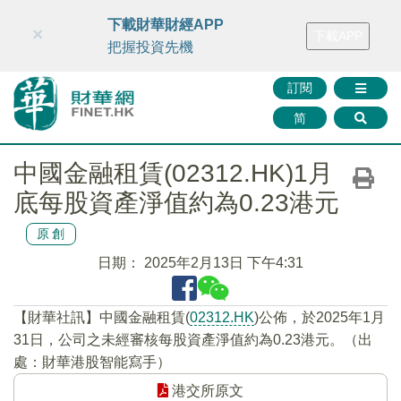
財華智庫網
FINTV
FINMETA
財華證券
媒體矩陣
下載財華財經APP
×
下載APP
智庫沙龍
聯絡我們
把握投資先機
訂閱
简
中國金融租賃(02312.HK)1月
底每股資產淨值約為0.23港元
原創
日期：
2025年2月13日 下午4:31
【財華社訊】中國金融租賃(
02312.HK
)公佈，於2025年1月
31日，公司之未經審核每股資產淨值約為0.23港元。（出
處：財華港股智能寫手）
港交所原文