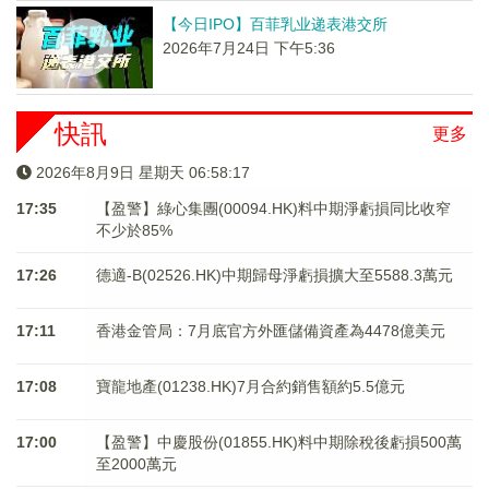
【今日IPO】百菲乳业递表港交所
2026年7月24日 下午5:36
快訊
更多
2026年8月9日 星期天 06:58:17
17:35
【盈警】綠心集團(00094.HK)料中期淨虧損同比收窄
不少於85%
17:26
德適-B(02526.HK)中期歸母淨虧損擴大至5588.3萬元
17:11
香港金管局：7月底官方外匯儲備資產為4478億美元
17:08
寶龍地產(01238.HK)7月合約銷售額約5.5億元
17:00
【盈警】中慶股份(01855.HK)料中期除稅後虧損500萬
至2000萬元