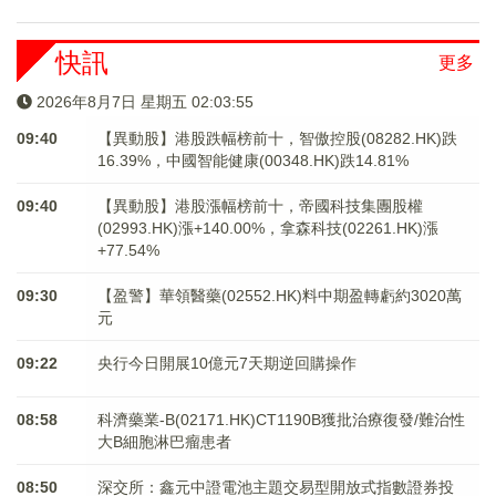
快訊
更多
2026年8月7日 星期五 02:03:55
09:40
【異動股】港股跌幅榜前十，智傲控股(08282.HK)跌
16.39%，中國智能健康(00348.HK)跌14.81%
09:40
【異動股】港股漲幅榜前十，帝國科技集團股權
(02993.HK)漲+140.00%，拿森科技(02261.HK)漲
+77.54%
09:30
【盈警】華領醫藥(02552.HK)料中期盈轉虧約3020萬
元
09:22
央行今日開展10億元7天期逆回購操作
08:58
科濟藥業-B(02171.HK)CT1190B獲批治療復發/難治性
大B細胞淋巴瘤患者
08:50
深交所：鑫元中證電池主題交易型開放式指數證券投