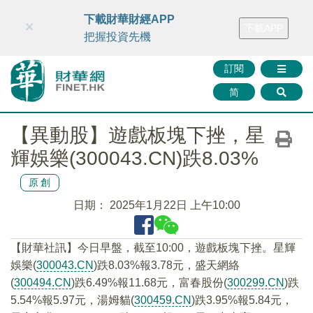
財華智庫網
FINTV
FINMETA
財華證券
媒體矩陣
下載財華財經APP
×
下載APP
智庫沙龍
聯絡我們
把握投資先機
訂閱
简
【異動股】遊戲板塊下挫，星
輝娛樂(300043.CN)跌8.03%
原創
日期：
2025年1月22日 上午10:00
【財華社訊】今日早盤，截至10:00，遊戲板塊下挫。星輝
娛樂(
300043.CN
)跌8.03%報3.78元，盛天網絡
(
300494.CN
)跌6.49%報11.68元，富春股份(
300299.CN
)跌
5.54%報5.97元，湯姆貓(
300459.CN
)跌3.95%報5.84元，