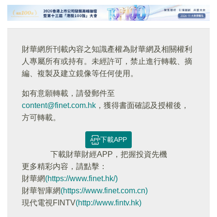
財華網所刊載內容之知識產權為財華網及相關權利
人專屬所有或持有。未經許可，禁止進行轉載、摘
編、複製及建立鏡像等任何使用。
如有意願轉載，請發郵件至
content@finet.com.hk
，獲得書面確認及授權後，
方可轉載。
下載APP
下載財華財經APP，把握投資先機
更多精彩内容，請點擊：
財華網
(https://www.finet.hk/)
財華智庫網
(https://www.finet.com.cn)
現代電視FINTV
(http://www.fintv.hk)