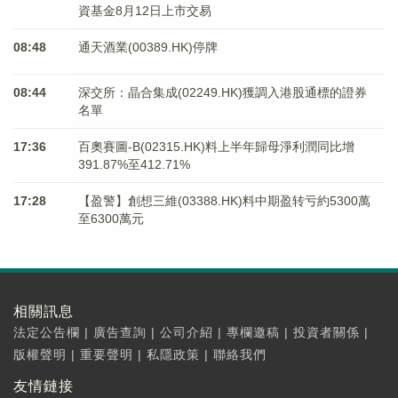
資基金8月12日上市交易
08:48
通天酒業(00389.HK)停牌
08:44
深交所：晶合集成(02249.HK)獲調入港股通標的證券
名單
17:36
百奧賽圖-B(02315.HK)料上半年歸母淨利潤同比增
391.87%至412.71%
17:28
【盈警】創想三維(03388.HK)料中期盈转亏約5300萬
至6300萬元
相關訊息
法定公告欄
|
廣告查詢
|
公司介紹
|
專欄邀稿
|
投資者關係
|
版權聲明
|
重要聲明
|
私隱政策
|
聯絡我們
友情鏈接