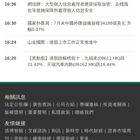
16:36
網信辦：大型個人信息處理者應當採取加密、去標識
化等措施保障所處理個人信息安全
16:30
國家外匯局：7月末中國外匯儲備規模34188億美元 升
幅0.07%
16:24
山金國際：港股上市工作正常推進中
16:20
【異動股】港股跌幅榜前十，九福來(08611.HK)跌
21.43%，天瑞汽車内飾(06162.HK)跌18.44%
相關訊息
法定公告欄
|
廣告查詢
|
公司介紹
|
專欄邀稿
|
投資者關係
|
版權聲明
|
重要聲明
|
私隱政策
|
聯絡我們
友情鏈接
清博智能
|
艾媒諮詢
|
和訊
|
新時空
|
時代財經
|
證券市場周
刊
|
壹財信
|
權衡財經
|
攬富財經
|
更多...