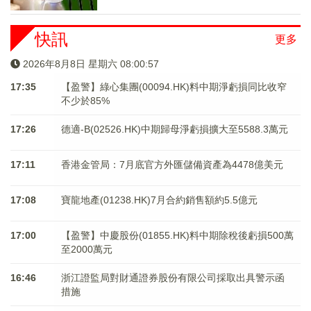
快訊
更多
2026年8月8日 星期六 08:00:58
17:35
【盈警】綠心集團(00094.HK)料中期淨虧損同比收窄
不少於85%
17:26
德適-B(02526.HK)中期歸母淨虧損擴大至5588.3萬元
17:11
香港金管局：7月底官方外匯儲備資產為4478億美元
17:08
寶龍地產(01238.HK)7月合約銷售額約5.5億元
17:00
【盈警】中慶股份(01855.HK)料中期除稅後虧損500萬
至2000萬元
16:46
浙江證監局對財通證券股份有限公司採取出具警示函
措施