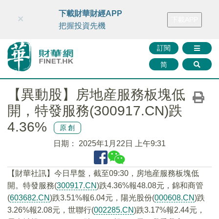
財華智庫網
FINTV
FINMETA
財華證券
媒體矩陣
下載財華財經APP
×
下載APP
智庫沙龍
聯絡我們
把握投資先機
訂閱
简
【異動股】房地産服務板塊低
開，特發服務(300917.CN)跌
4.36%
原創
日期：
2025年1月22日 上午9:31
【財華社訊】今日早盤，截至09:30，房地産服務板塊低
開。特發服務(
300917.CN
)跌4.36%報48.08元，錦和商管
(
603682.CN
)跌3.51%報6.04元，陽光股份(
000608.CN
)跌
3.26%報2.08元，世聯行(
002285.CN
)跌3.17%報2.44元，