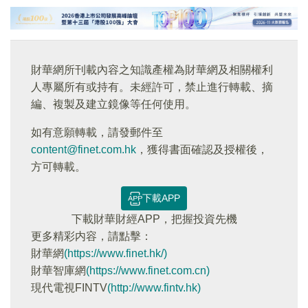
財華網所刊載內容之知識產權為財華網及相關權利
人專屬所有或持有。未經許可，禁止進行轉載、摘
編、複製及建立鏡像等任何使用。
如有意願轉載，請發郵件至
content@finet.com.hk
，獲得書面確認及授權後，
方可轉載。
下載APP
下載財華財經APP，把握投資先機
更多精彩内容，請點擊：
財華網
(https://www.finet.hk/)
財華智庫網
(https://www.finet.com.cn)
現代電視FINTV
(http://www.fintv.hk)