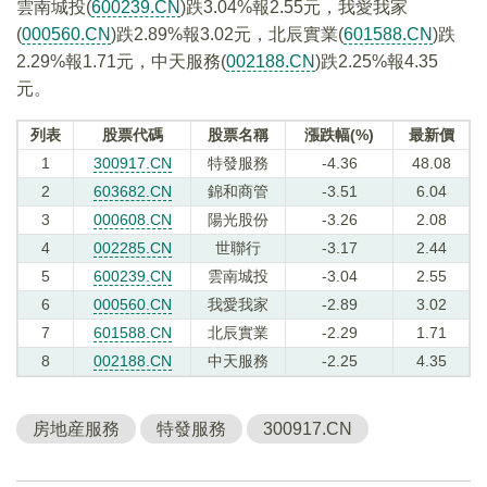
雲南城投(
600239.CN
)跌3.04%報2.55元，我愛我家
(
000560.CN
)跌2.89%報3.02元，北辰實業(
601588.CN
)跌
2.29%報1.71元，中天服務(
002188.CN
)跌2.25%報4.35
元。
列表
股票代碼
股票名稱
漲跌幅(%)
最新價
1
300917.CN
特發服務
-4.36
48.08
2
603682.CN
錦和商管
-3.51
6.04
3
000608.CN
陽光股份
-3.26
2.08
4
002285.CN
世聯行
-3.17
2.44
5
600239.CN
雲南城投
-3.04
2.55
6
000560.CN
我愛我家
-2.89
3.02
7
601588.CN
北辰實業
-2.29
1.71
8
002188.CN
中天服務
-2.25
4.35
房地産服務
特發服務
300917.CN