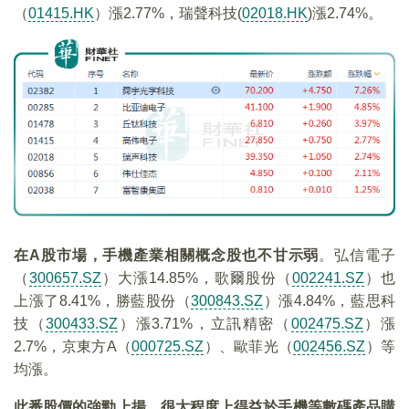
（
01415.HK
）漲2.77%，瑞聲科技(
02018.HK
)漲2.74%。
在A股市場，手機產業相關概念股也不甘示弱
。弘信電子
（
300657.SZ
）大漲14.85%，歌爾股份（
002241.SZ
）也
上漲了8.41%，勝藍股份（
300843.SZ
）漲4.84%，‌藍思科
技（
300433.SZ
）漲3.71%，立訊精密（
002475.SZ
）漲
2.7%，京東方A（
000725.SZ
）、歐菲光（
002456.SZ
）等
均漲。
此番股價的強勁上揚，很大程度上得益於手機等數碼產品購