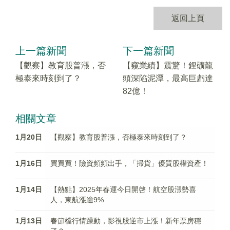
返回上頁
上一篇新聞
下一篇新聞
【觀察】教育股普漲，否
【窺業績】震驚！鋰礦龍
極泰來時刻到了？
頭深陷泥潭，最高巨虧達
82億！
相關文章
1月20日
【觀察】教育股普漲，否極泰來時刻到了？
1月16日
買買買！險資頻頻出手，「掃貨」優質股權資產！
1月14日
【熱點】2025年春運今日開啓！航空股漲勢喜
人，東航漲逾9%
1月13日
春節檔行情躁動，影視股逆市上漲！新年票房穩