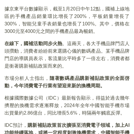
據京東平台數據顯示，截至1月20日中午12點，國補上線地
區的手機產品銷量環比增長了200%，平板銷量增長了
300%，智能兒童手表銷量也增長了100%。其中，價格在
3000元至4000元之間的手機產品最為暢銷。
在線下，國補活動同步火熱
。這兩天，各大手機品牌門店人
頭攢動，消費者紛紛前來選購心儀的數碼產品。某手機品牌
門店的導購員表示，客流量比平時多了一倍左右，消費者都
是衝著購新補貼政策而來的。
市場分析人士指出，
隨著數碼產品購新補貼政策的全面啓
動，今年消費電子行業有望迎來新的換機周期。
根據國際數據公司（IDC）最新報告顯示，得益於過去幾年
擠壓的換機需求逐漸釋放，2024年全年中國智能手機市場
出貨量約2.86億台，同比增長5.6%，時隔兩年觸底反彈。
IDC預計，
購新補貼政策首次擴張至消費電子領域，加上AI
功能持續落地，或將一定程度刺激換機需求，中國智能手機