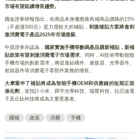
市場有望延續增長趨勢。
國金證券研報指出，在商品本身優惠後再補商品價格的15%
（不超過500元）是力度較大的補貼，
刺激補貼方案將會刺
激消費電子產品2025年市場復蘇
。
中原證券亦認為，
國家實施手機等數碼產品購新補貼，新補
貼政策有望刺激消費電子市場需求
。同時，AI技術帶動智能
手機市場的創新需求，將促進結構件、連接器、光學器件、
射頻器件等消費電子零部件業務的增長。
大摩重申了補貼將成為智能手機OEM和供應鏈的短期正面
催化劑
，並預計小米、舜宇光學科技、瑞聲科技、比亞迪電
子及丘鈦科技將成為主要受惠者。
國補
政策
消費
手機