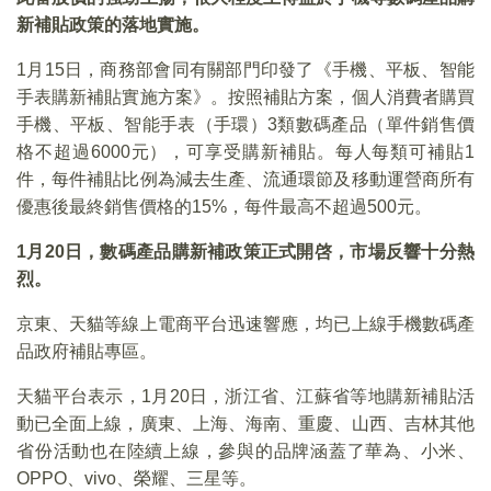
新補貼政策的落地實施。
1月15日，商務部會同有關部門印發了《手機、平板、智能
手表購新補貼實施方案》。按照補貼方案，個人消費者購買
手機、平板、智能手表（手環）3類數碼產品（單件銷售價
格不超過6000元），可享受購新補貼。每人每類可補貼1
件，每件補貼比例為減去生產、流通環節及移動運營商所有
優惠後最終銷售價格的15%，每件最高不超過500元。
1
月20日，數碼產品購新補政策正式開啓，市場反響十分熱
烈。
京東、天貓等線上電商平台迅速響應，均已上線手機數碼產
品政府補貼專區。
天貓平台表示，1月20日，浙江省、江蘇省等地購新補貼活
動已全面上線，廣東、上海、海南、重慶、山西、吉林其他
省份活動也在陸續上線，參與的品牌涵蓋了華為、小米、
OPPO、vivo、榮耀、三星等。