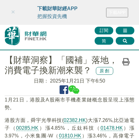
財華智庫網
FINTV
FINMETA
財華證券
媒體矩陣
下載財華財經APP
×
下載APP
智庫沙龍
聯絡我們
把握投資先機
訂閱
简
【財華洞察】「國補」落地，
消費電子換新潮來襲？
原創
日期：
2025年1月21日 下午6:50
1月21日，港股及A股兩市手機產業鏈概念股呈現上漲態
勢。
港股方面，舜宇光學科技(
02382.HK
)大漲7.26%,比亞迪電
子（
00285.HK
）漲4.85%，丘鈦科技（
01478.HK
）漲
3.97%，小米集團-W（
01810.HK
）漲3.46%，高偉電子