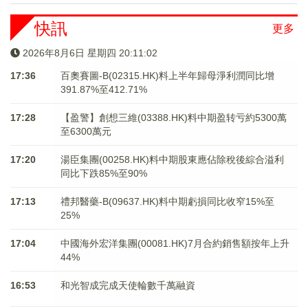
快訊
更多
2026年8月6日 星期四 20:11:03
17:36
百奧賽圖-B(02315.HK)料上半年歸母淨利潤同比增
391.87%至412.71%
17:28
【盈警】創想三維(03388.HK)料中期盈转亏約5300萬
至6300萬元
17:20
湯臣集團(00258.HK)料中期股東應佔除稅後綜合溢利
同比下跌85%至90%
17:13
禮邦醫藥-B(09637.HK)料中期虧損同比收窄15%至
25%
17:04
中國海外宏洋集團(00081.HK)7月合約銷售額按年上升
44%
16:53
和光智成完成天使輪數千萬融資