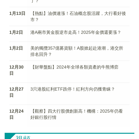
了？
1月13日
【熱點】油價連漲！石油概念股活躍，大行看好後
市？
1月2日
港A兩市黃金股逆市走高！2025年金價還要漲？
1月2日
美的獨攬357億募資額！A股掀起赴港潮，港交所
排名回升？
12月30
【財華盤點】2024年全球各類資產的牛熊博弈
日
12月27
3只港股紅利ETF跌停！紅利方向仍獲青睐？
日
12月24
【觀察】四大行股價創新高！機構：2025年仍看
日
好銀行股行情