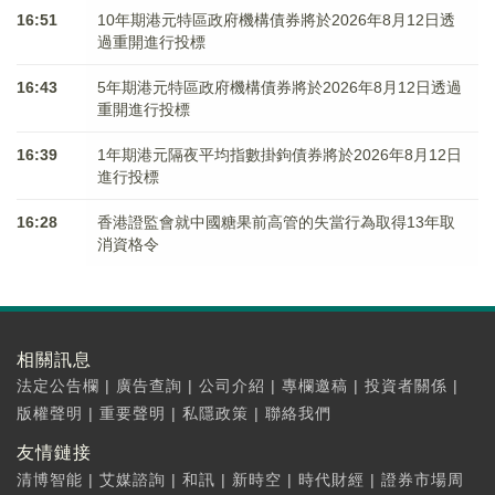
16:51
10年期港元特區政府機構債券將於2026年8月12日透
過重開進行投標
16:43
5年期港元特區政府機構債券將於2026年8月12日透過
重開進行投標
16:39
1年期港元隔夜平均指數掛鉤債券將於2026年8月12日
進行投標
16:28
香港證監會就中國糖果前高管的失當行為取得13年取
消資格令
相關訊息
法定公告欄
|
廣告查詢
|
公司介紹
|
專欄邀稿
|
投資者關係
|
版權聲明
|
重要聲明
|
私隱政策
|
聯絡我們
友情鏈接
清博智能
|
艾媒諮詢
|
和訊
|
新時空
|
時代財經
|
證券市場周