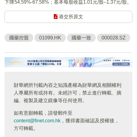
下降54.59%-67.58%；基本每股收益1.01元/股–1.37元/股。
港交所原文
國藥控股
01099.HK
國藥一致
000028.SZ
財華網所刊載內容之知識產權為財華網及相關權利
人專屬所有或持有。未經許可，禁止進行轉載、摘
編、複製及建立鏡像等任何使用。
如有意願轉載，請發郵件至
content@finet.com.hk
，獲得書面確認及授權後，
方可轉載。