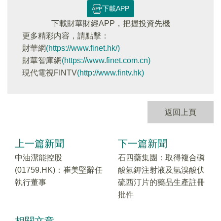
下載APP
下載財華財經APP，把握投資先機
更多精彩内容，請點擊：
財華網
(https://www.finet.hk/)
財華智庫網
(https://www.finet.com.cn)
現代電視FINTV
(http://www.fintv.hk)
返回上頁
上一篇新聞
下一篇新聞
中油潔能控股
石四藥集團：取得複合磷
(01759.HK)：崔美堅辭任
酸氫鉀注射液及氫溴酸伏
執行董事
硫西汀片的藥品生產註冊
批件