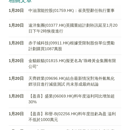
相關文章
1月20日
中油潔能控股(01759.HK)：崔美堅辭任執行董事
1月20日
遠洋集團(03377.HK)英國重組計劃聆訊延至1月20
日下午2時恢復進行
1月20日
赤子城科技(09911.HK)根據受限制股份單位獎勵
計劃購買1087萬股
1月20日
金貓銀貓(01815.HK)擬更名為“珠峰黃金集團有限
公司”
1月20日
天齊鋰業(09696.HK)結合最新情況對海外氫氧化
鋰項目進行減值測試 尚未形成最終結論
1月20日
【盈喜】盛業(06069.HK)料年度溢利同比增加超
30%
1月20日
【盈喜】和譽-B(02256.HK)料年度扭虧為盈 溢利
不低於1000萬元