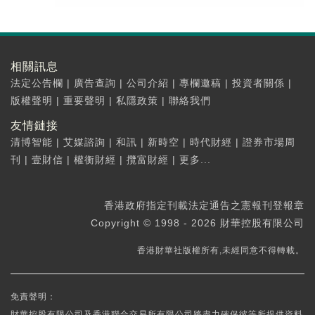
相關訊息
法定公告欄
|
廣告查詢
|
公司介紹
|
專欄邀稿
|
投資者關係
|
版權聲明
|
重要聲明
|
私隱政策
|
聯絡我們
友情鏈接
清博智能
|
艾媒諮詢
|
和訊
|
新時空
|
時代財經
|
證券市場周
刊
|
壹財信
|
權衡財經
|
攬富財經
|
更多...
香港政府指定刊載法定通告之憲報刊登報章
Copyright © 1998 - 2026 財華控股有限公司
香港財華社版權所有,未經同意不得轉載。
免責聲明：
財華控股有限公司及香港聯合交易所有限公司將盡力確保彼等所提供資料