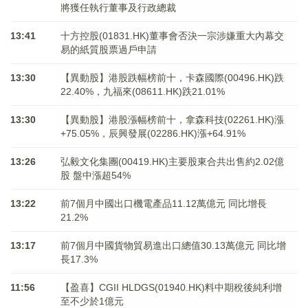
將獲任執行董事及行政總裁
13:41
十方控股(01831.HK)董事會否決一宗涉嫌重大內幕交
易的紙質股票過戶申請
13:30
【異動股】港股跌幅榜前十，卡森國際(00496.HK)跌
22.40%，九福來(08611.HK)跌21.01%
13:30
【異動股】港股漲幅榜前十，拿森科技(02261.HK)漲
+75.05%，辰興發展(02286.HK)漲+64.91%
13:26
弘毅文化集團(00419.HK)主要股東合共出售約2.02億
股 盤中漲超54%
13:22
前7個月中國出口機電產品11.12萬億元 同比增長
21.2%
13:17
前7個月中國貨物貿易進出口總值30.13萬億元 同比增
長17.3%
11:56
【盈喜】CGII HLDGS(01940.HK)料中期稅後純利增
至不少於1億元