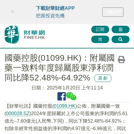
財華智庫網
FINTV
FINMETA
財華證券
媒體矩陣
下載財華財經APP
×
下載APP
智庫沙龍
聯絡我們
把握投資先機
訂閱
简
國藥控股(01099.HK)：附屬國
藥一致料年度歸屬股東淨利潤
同比降52.48%-64.92%
原創
日期：
2025年1月20日 上午11:14
【財華社訊】國藥控股(
01099.HK
)公佈，附屬國藥一致
(
000028.SZ
)2024年度歸屬於上市公司股東的淨利潤約5.61
億元–7.60億元(人民幣,下同)，同比下降52.48%-64.92%；
扣除非經常性損益後的淨利潤約4.97億元–6.96億元，同比