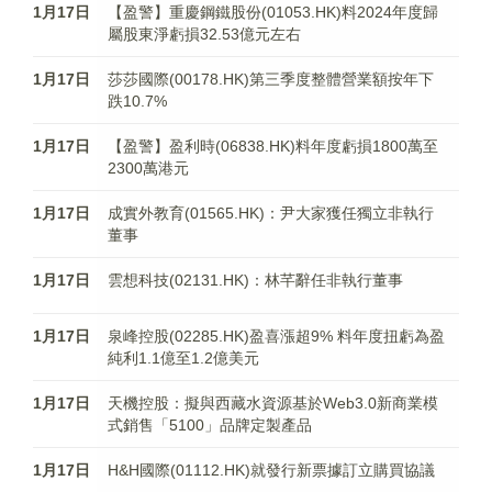
1月17日
【盈警】重慶鋼鐵股份(01053.HK)料2024年度歸
屬股東淨虧損32.53億元左右
1月17日
莎莎國際(00178.HK)第三季度整體營業額按年下
跌10.7%
1月17日
【盈警】盈利時(06838.HK)料年度虧損1800萬至
2300萬港元
1月17日
成實外教育(01565.HK)：尹大家獲任獨立非執行
董事
1月17日
雲想科技(02131.HK)：林芊辭任非執行董事
1月17日
泉峰控股(02285.HK)盈喜漲超9% 料年度扭虧為盈
純利1.1億至1.2億美元
1月17日
天機控股：擬與西藏水資源基於Web3.0新商業模
式銷售「5100」品牌定製產品
1月17日
H&H國際(01112.HK)就發行新票據訂立購買協議