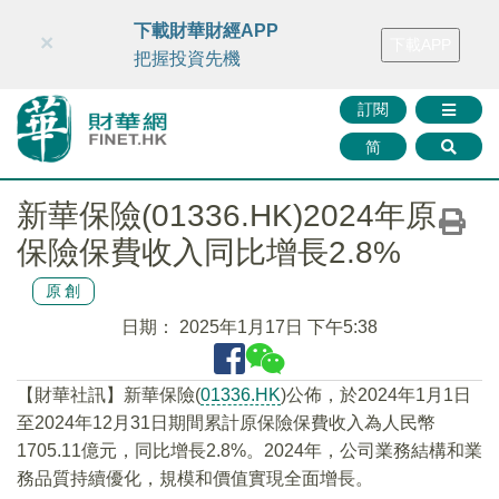
財華智庫網
FINTV
FINMETA
財華證券
媒體矩陣
下載財華財經APP
×
下載APP
智庫沙龍
聯絡我們
把握投資先機
訂閱
简
新華保險(01336.HK)2024年原
保險保費收入同比增長2.8%
原創
日期：
2025年1月17日 下午5:38
【財華社訊】新華保險(
01336.HK
)公佈，於2024年1月1日
至2024年12月31日期間累計原保險保費收入為人民幣
1705.11億元，同比增長2.8%。2024年，公司業務結構和業
務品質持續優化，規模和價值實現全面增長。