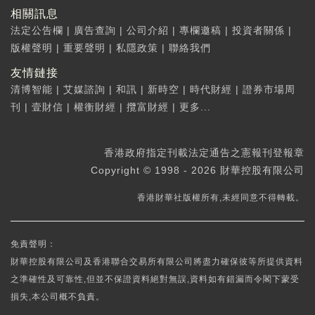
相關訊息
法定公告欄
|
廣告查詢
|
公司介紹
|
專欄邀稿
|
投資者關係
|
版權聲明
|
重要聲明
|
私隱政策
|
聯絡我們
友情鏈接
清博智能
|
艾媒諮詢
|
和訊
|
新時空
|
時代財經
|
證券市場周
刊
|
壹財信
|
權衡財經
|
攬富財經
|
更多...
香港政府指定刊載法定通告之憲報刊登報章
Copyright © 1998 - 2026 財華控股有限公司
香港財華社版權所有,未經同意不得轉載。
免責聲明：
財華控股有限公司及香港聯合交易所有限公司將盡力確保彼等所提供資料
之準確性及可靠性,但並不保證資料絕對無誤,資料如有錯漏而令閣下蒙受
損失,本公司概不負責。