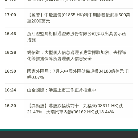
17:00
【盈警】中慶股份(01855.HK)料中期除稅後虧損500萬
至2000萬元
16:46
浙江證監局對財通證券股份有限公司採取出具警示函
措施
16:36
網信辦：大型個人信息處理者應當採取加密、去標識
化等措施保障所處理個人信息安全
16:30
國家外匯局：7月末中國外匯儲備規模34188億美元 升
幅0.07%
16:24
山金國際：港股上市工作正常推進中
16:20
【異動股】港股跌幅榜前十，九福來(08611.HK)跌
21.43%，天瑞汽車内飾(06162.HK)跌18.44%