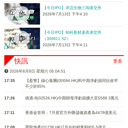
【今日IPO】岸迈生物三闯港交所
2026年7月13日 下午4:10
【今日IPO】铂科新材递表港交所
（300811.SZ）
2026年7月13日 下午4:11
快訊
更多
2026年8月8日 星期六 05:04:51
17:35
【盈警】綠心集團(00094.HK)料中期淨虧損同比收窄
不少於85%
17:26
德適-B(02526.HK)中期歸母淨虧損擴大至5588.3萬元
17:11
香港金管局：7月底官方外匯儲備資產為4478億美元
17:08
寶龍地產(01238.HK)7月合約銷售額約5.5億元