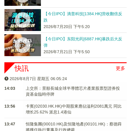
【今日IPO】滴普科技[1384.HK]营收翻倍反
跌
2026年7月20日 下午5:20
【今日IPO】东阳光药[6887.HK]暴跌后大反
弹
2026年7月21日 下午5:50
快訊
更多
2026年8月7日 星期五 06:05:25
14:03
上交所：景順長城全球半導體芯片產業股票型證券投
資基金臨時停牌
13:56
卡賓(02030.HK.HK)中期股東應佔溢利2081萬元 同比
增长25.62% 派息1.4港仙
13:47
恒隆集團(00010.HK)及恒隆地產(00101.HK)：蔡德粦
將獲任執行董事及行政總裁