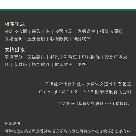
相關訊息
法定公告欄
|
廣告查詢
|
公司介紹
|
專欄邀稿
|
投資者關係
|
版權聲明
|
重要聲明
|
私隱政策
|
聯絡我們
友情鏈接
清博智能
|
艾媒諮詢
|
和訊
|
新時空
|
時代財經
|
證券市場周
刊
|
壹財信
|
權衡財經
|
攬富財經
|
更多...
香港政府指定刊載法定通告之憲報刊登報章
Copyright © 1998 - 2026 財華控股有限公司
香港財華社版權所有,未經同意不得轉載。
免責聲明：
財華控股有限公司及香港聯合交易所有限公司將盡力確保彼等所提供資料