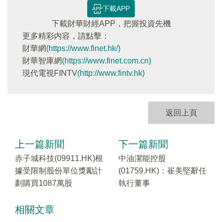
下載APP
下載財華財經APP，把握投資先機
更多精彩内容，請點擊：
財華網
(https://www.finet.hk/)
財華智庫網
(https://www.finet.com.cn)
現代電視FINTV
(http://www.fintv.hk)
返回上頁
上一篇新聞
下一篇新聞
赤子城科技(09911.HK)根
中油潔能控股
據受限制股份單位獎勵計
(01759.HK)：崔美堅辭任
劃購買1087萬股
執行董事
相關文章