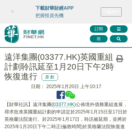
財華智庫網
FINTV
FINMETA
財華證券
媒體矩陣
下載財華財經APP
×
下載APP
智庫沙龍
聯絡我們
把握投資先機
訂閱
简
遠洋集團(03377.HK)英國重組
計劃聆訊延至1月20日下午2時
恢復進行
原創
日期：
2025年1月20日 上午10:17
【財華社訊】遠洋集團(
03377.HK
)公佈境外債務重組進展，
尋求批准英國重組計劃的申請定於2025年1月15日至17日於
英格蘭法院進行。於2025年1月17日，聆訊被延期，並將於
2025年1月20日下午二時正(倫敦時間)於英格蘭法院恢復進