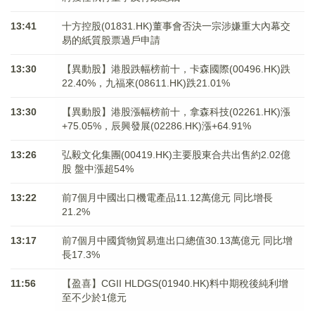
13:41
十方控股(01831.HK)董事會否決一宗涉嫌重大內幕交
易的紙質股票過戶申請
13:30
【異動股】港股跌幅榜前十，卡森國際(00496.HK)跌
22.40%，九福來(08611.HK)跌21.01%
13:30
【異動股】港股漲幅榜前十，拿森科技(02261.HK)漲
+75.05%，辰興發展(02286.HK)漲+64.91%
13:26
弘毅文化集團(00419.HK)主要股東合共出售約2.02億
股 盤中漲超54%
13:22
前7個月中國出口機電產品11.12萬億元 同比增長
21.2%
13:17
前7個月中國貨物貿易進出口總值30.13萬億元 同比增
長17.3%
11:56
【盈喜】CGII HLDGS(01940.HK)料中期稅後純利增
至不少於1億元