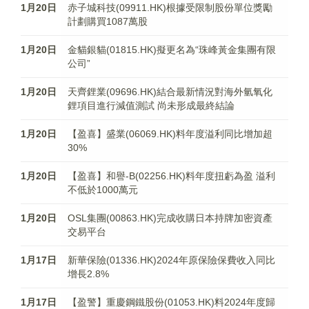
1月20日
赤子城科技(09911.HK)根據受限制股份單位獎勵
計劃購買1087萬股
1月20日
金貓銀貓(01815.HK)擬更名為“珠峰黃金集團有限
公司”
1月20日
天齊鋰業(09696.HK)結合最新情況對海外氫氧化
鋰項目進行減值測試 尚未形成最終結論
1月20日
【盈喜】盛業(06069.HK)料年度溢利同比增加超
30%
1月20日
【盈喜】和譽-B(02256.HK)料年度扭虧為盈 溢利
不低於1000萬元
1月20日
OSL集團(00863.HK)完成收購日本持牌加密資產
交易平台
1月17日
新華保險(01336.HK)2024年原保險保費收入同比
增長2.8%
1月17日
【盈警】重慶鋼鐵股份(01053.HK)料2024年度歸