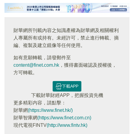
財華網所刊載內容之知識產權為財華網及相關權利
人專屬所有或持有。未經許可，禁止進行轉載、摘
編、複製及建立鏡像等任何使用。
如有意願轉載，請發郵件至
content@finet.com.hk
，獲得書面確認及授權後，
方可轉載。
下載APP
下載財華財經APP，把握投資先機
更多精彩内容，請點擊：
財華網
(https://www.finet.hk/)
財華智庫網
(https://www.finet.com.cn)
現代電視FINTV
(http://www.fintv.hk)