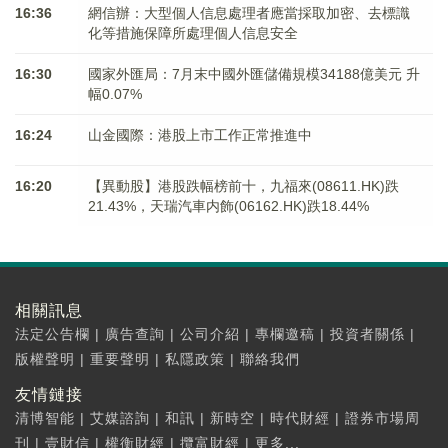
16:36
網信辦：大型個人信息處理者應當採取加密、去標識
化等措施保障所處理個人信息安全
16:30
國家外匯局：7月末中國外匯儲備規模34188億美元 升
幅0.07%
16:24
山金國際：港股上市工作正常推進中
16:20
【異動股】港股跌幅榜前十，九福來(08611.HK)跌
21.43%，天瑞汽車内飾(06162.HK)跌18.44%
相關訊息
法定公告欄
|
廣告查詢
|
公司介紹
|
專欄邀稿
|
投資者關係
|
版權聲明
|
重要聲明
|
私隱政策
|
聯絡我們
友情鏈接
清博智能
|
艾媒諮詢
|
和訊
|
新時空
|
時代財經
|
證券市場周
刊
|
壹財信
|
權衡財經
|
攬富財經
|
更多...