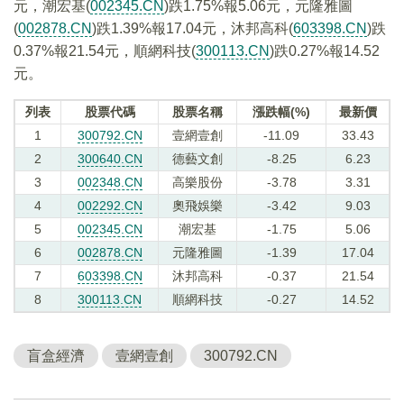
元，潮宏基(
002345.CN
)跌1.75%報5.06元，元隆雅圖
(
002878.CN
)跌1.39%報17.04元，沐邦高科(
603398.CN
)跌
0.37%報21.54元，順網科技(
300113.CN
)跌0.27%報14.52
元。
列表
股票代碼
股票名稱
漲跌幅(%)
最新價
1
300792.CN
壹網壹創
-11.09
33.43
2
300640.CN
德藝文創
-8.25
6.23
3
002348.CN
高樂股份
-3.78
3.31
4
002292.CN
奧飛娛樂
-3.42
9.03
5
002345.CN
潮宏基
-1.75
5.06
6
002878.CN
元隆雅圖
-1.39
17.04
7
603398.CN
沐邦高科
-0.37
21.54
8
300113.CN
順網科技
-0.27
14.52
盲盒經濟
壹網壹創
300792.CN