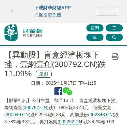
財華智庫網
FINTV
FINMETA
財華證券
媒體矩陣
下載財華財經APP
×
下載APP
智庫沙龍
聯絡我們
把握投資先機
訂閱
简
【異動股】盲盒經濟板塊下
挫，壹網壹創(300792.CN)跌
11.09%
原創
日期：
2025年1月17日 下午1:15
【財華社訊】今日午盤，截至13:15，盲盒經濟板塊下挫。
壹網壹創(
300792.CN
)跌11.09%報33.43元，德藝文創
(
300640.CN
)跌8.25%報6.23元，高樂股份(
002348.CN
)跌
3.78%報3.31元，奧飛娛樂(
002292.CN
)跌3.42%報9.03