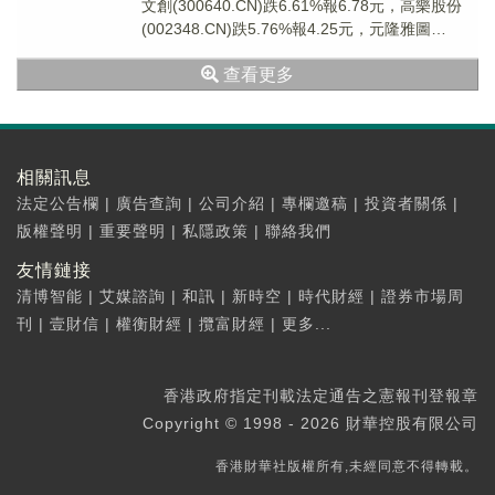
文創(300640.CN)跌6.61%報6.78元，高樂股份
(002348.CN)跌5.76%報4.25元，元隆雅圖
(002878...
查看更多
相關訊息
法定公告欄
|
廣告查詢
|
公司介紹
|
專欄邀稿
|
投資者關係
|
版權聲明
|
重要聲明
|
私隱政策
|
聯絡我們
友情鏈接
清博智能
|
艾媒諮詢
|
和訊
|
新時空
|
時代財經
|
證券市場周
刊
|
壹財信
|
權衡財經
|
攬富財經
|
更多...
香港政府指定刊載法定通告之憲報刊登報章
Copyright © 1998 - 2026 財華控股有限公司
香港財華社版權所有,未經同意不得轉載。