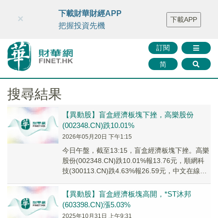
財華智庫網
FINTV
FINMETA
財華證券
媒體矩陣
下載財華財經APP
×
下載APP
智庫沙龍
聯絡我們
把握投資先機
訂閱
简
搜尋結果
【異動股】盲盒經濟板塊下挫，高樂股份
(002348.CN)跌10.01%
2026年05月20日 下午1:15
今日午盤，截至13:15，盲盒經濟板塊下挫。高樂
股份(002348.CN)跌10.01%報13.76元，順網科
技(300113.CN)跌4.63%報26.59元，中文在線
(300...
【異動股】盲盒經濟板塊高開，*ST沐邦
(603398.CN)漲5.03%
2025年10月31日 上午9:31