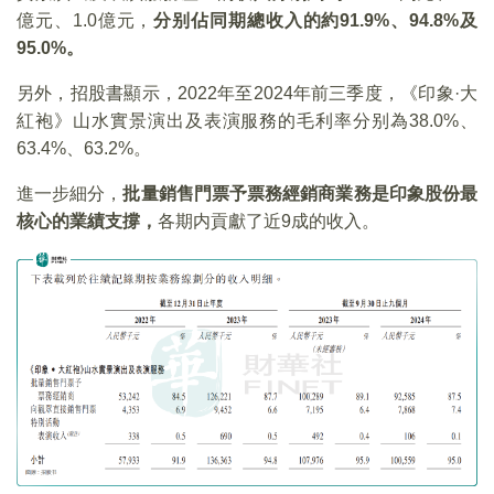
億元、1.0億元，
分别佔同期總收入的約91.9%、94.8%及
95.0%。
另外，招股書顯示，2022年至2024年前三季度，《印象·大
紅袍》山水實景演出及表演服務的毛利率分别為38.0%、
63.4%、63.2%。
進一步細分，
批量銷售門票予票務經銷商業務是印象股份最
核心的業績支撐，
各期内貢獻了近9成的收入。