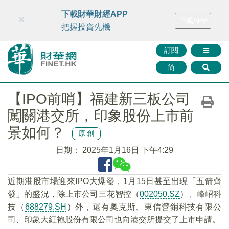
財華智庫網
FINTV
FINMETA
財華證券
媒體矩陣
下載財華財經APP
×
下載APP
智庫沙龍
聯絡我們
把握投資先機
訂閱
简
【IPO前哨】福建新三板公司
闖關港交所，印象股份上市前
景如何？
原創
日期：
2025年1月16日 下午4:29
近期港股市場迎來IPO大爆發，1月15日甚至出現「五箭齊
發」的盛況，除上市公司三花智控（
002050.SZ
）、峰岹科
技（
688279.SH
）外，還有奧克斯、東信營銷科技有限公
司、印象大紅袍股份有限公司也向港交所提交了上市申請。