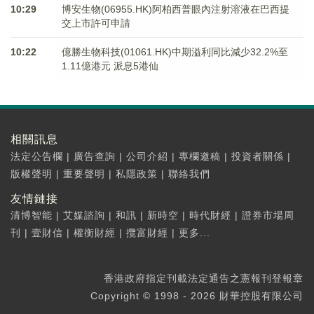
10:29
博安生物(06955.HK)阿柏西普眼內注射溶液在巴西提
交上市許可申請
10:22
億勝生物科技(01061.HK)中期溢利同比減少32.2%至
1.11億港元 派息5港仙
相關訊息
法定公告欄
|
廣告查詢
|
公司介紹
|
專欄邀稿
|
投資者關係
|
版權聲明
|
重要聲明
|
私隱政策
|
聯絡我們
友情鏈接
清博智能
|
艾媒諮詢
|
和訊
|
新時空
|
時代財經
|
證券市場周
刊
|
壹財信
|
權衡財經
|
攬富財經
|
更多...
香港政府指定刊載法定通告之憲報刊登報章
Copyright © 1998 - 2026 財華控股有限公司