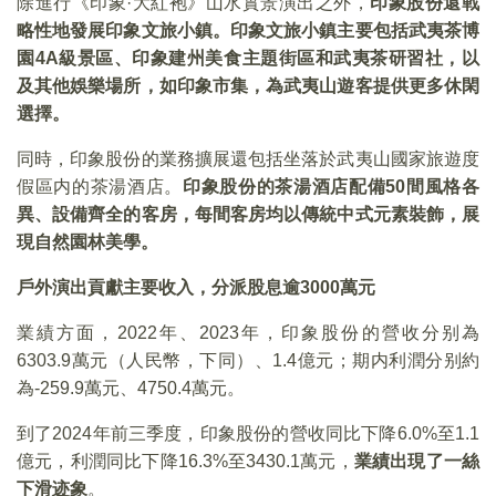
除進行《印象·大紅袍》山水實景演出之外，
印象股份還戰
略性地發展印象文旅小鎮。印象文旅小鎮主要包括武夷茶博
園4A級景區、印象建州美食主題街區和武夷茶研習社，以
及其他娛樂場所，如印象市集，為武夷山遊客提供更多休閑
選擇。
同時，印象股份的業務擴展還包括坐落於武夷山國家旅遊度
假區内的茶湯酒店。
印象股份的茶湯酒店配備50間風格各
異、設備齊全的客房，每間客房均以傳統中式元素裝飾，展
現自然園林美學。
戶外演出貢獻主要收入，分派股息逾3000萬元
業績方面，2022年、2023年，印象股份的營收分别為
6303.9萬元（人民幣，下同）、1.4億元；期内利潤分别約
為-259.9萬元、4750.4萬元。
到了2024年前三季度，印象股份的營收同比下降6.0%至1.1
億元，利潤同比下降16.3%至3430.1萬元，
業績出現了一絲
下滑迹象
。