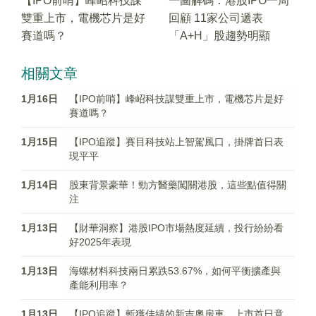
【IPO前哨】峰岹科技謀
一圖解碼：港股IPO一周
雙重上市，電機芯片是好
回顧 11家公司遞表
賽道嗎？
「A+H」股趨勢明顯
相關文章
1月16日
【IPO前哨】峰岹科技謀雙重上市，電機芯片是好
賽道嗎？
1月15日
【IPO追蹤】賽目科技站上智駕風口，掛牌首日表
現平平
1月14日
股東背景豪華！勁方醫藥闖關港股，這些點值得關
注
1月13日
【財華洞察】港股IPO市場熱度延續，投行紛紛看
好2025年表現
1月13日
海螺材料科技兩日累跌53.67%，如何平衡擴產與
產能利用率？
1月13日
【IPO追蹤】斬獲佳績的新吉奧房車，上市首日竟