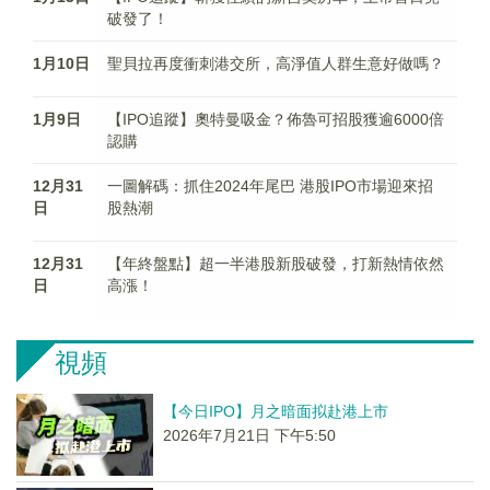
破發了！
1月10日
聖貝拉再度衝刺港交所，高淨值人群生意好做嗎？
1月9日
【IPO追蹤】奧特曼吸金？佈魯可招股獲逾6000倍
認購
12月31
一圖解碼：抓住2024年尾巴 港股IPO市場迎來招
日
股熱潮
12月31
【年終盤點】超一半港股新股破發，打新熱情依然
日
高漲！
視頻
【今日IPO】月之暗面拟赴港上市
2026年7月21日 下午5:50