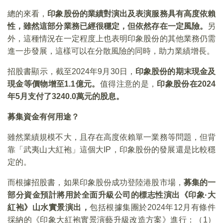
總的來看，
印象股份的業績對演出及表演服務具有高度依賴
性，雖然這部分業務已經很穩定，但依然存在一定風險。
另
外，這種情況在一定程度上也表明印象股份的其他業務仍需
進一步發展，這樣可以在分散風險的同時，助力業績增長。
招股書顯示，截至2024年9月30日，
印象股份的期末現金及
現金等價物增至1.1億元。
值得注意的是，
印象股份在2024
年5月支付了3240.0萬元的股息。
募集資金有何用途？
雖然業績規模不大，且存在高度依賴單一業務等問題，但背
靠「武夷山大紅袍」這個大IP，印象股份的發展還是比較穩
定的。
而根據招股書，如果印象股份成功登陸港股市場，
募集的一
部分資金預計將用於全面升級公司的標志性演出《印象·大
紅袍》山水實景演出，
包括根據集團於2024年12月有條件
採納的《印象大紅袍實景演藝升級改造方案》進行：（1）