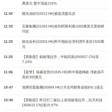
萬港元 ​​​​​​​盤中漲超216%
11:42
陽光油砂(02012.HK)被提清盤呈請
11:33
石藥集團(01093.HK)收到阿斯利康1000萬美元里程碑
付款
11:25
維信金科(02003.HK)料中期綜合淨利潤不多於1500萬
元
11:20
【異動股】鎢板塊拉升，中鎢高新(000657.CN)漲
7.24%
11:06
【盈警】瑞威資管(01835.HK)料中期盈轉虧 淨虧損不
高於300萬元
10:47
旭輝控股集團(00884.HK)7月合同銷售金額約6.1億元
10:40
【異動股】昨日打二板以上表現板塊拉升，欣天科技
(300615.CN)漲19.97%