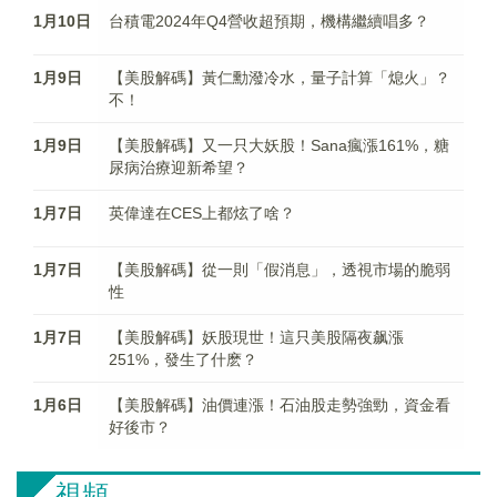
1月10日
台積電2024年Q4營收超預期，機構繼續唱多？
1月9日
【美股解碼】黃仁勳潑冷水，量子計算「熄火」？
不！
1月9日
【美股解碼】又一只大妖股！Sana瘋漲161%，糖
尿病治療迎新希望？
1月7日
英偉達在CES上都炫了啥？
1月7日
【美股解碼】從一則「假消息」，透視市場的脆弱
性
1月7日
【美股解碼】妖股現世！這只美股隔夜飙漲
251%，發生了什麽？
1月6日
【美股解碼】油價連漲！石油股走勢強勁，資金看
好後市？
視頻