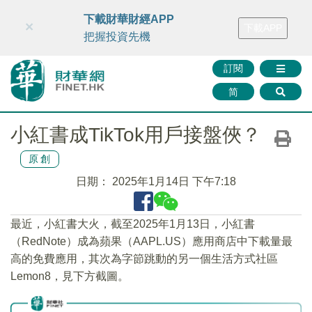
財華智庫網
FINTV
FINMETA
財華證券
媒體矩陣
下載財華財經APP
×
下載APP
智庫沙龍
聯絡我們
把握投資先機
訂閱
简
小紅書成TikTok用戶接盤俠？
原創
日期：
2025年1月14日 下午7:18
最近，小紅書大火，截至2025年1月13日，小紅書
（RedNote）成為蘋果（AAPL.US）應用商店中下載量最
高的免費應用，其次為字節跳動的另一個生活方式社區
Lemon8，見下方截圖。