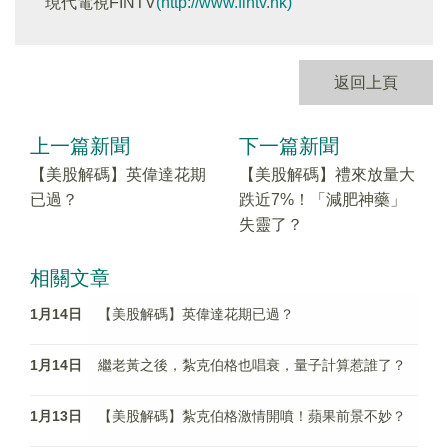
現代電視FINTV
(http://www.fintv.hk)
返回上頁
上一篇新聞
下一篇新聞
【美股解碼】英偉達花期
【美股解碼】禮來放量大
已過？
跌近7%！「減肥神藥」
失靈了？
相關文章
1月14日
【美股解碼】英偉達花期已過？
1月14日
繼老黃之後，紮克伯格也唱衰，量子計算惹誰了？
1月13日
【美股解碼】紮克伯格激情開噴！蘋果前景不妙？