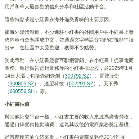
用戶和華人最喜歡的信息分享和社區活動平台。
這些特點或是小紅書在海外備受青睐的主要原因。
據海外媒體報道，不少進駐小紅書的外國用戶在小紅書上發
佈内容時會翻譯成中文，並通過文字轉語音功能在視頻中讀
出來，在社區中大受歡迎，獲得不少點贊。
受此帶動，在小紅書經營互聯網營銷、在小紅書上從事電商
業務、進行廣告營銷業務等的小紅書概念股，於2025年1月
14日大漲，包括壹網壹創（
300792.SZ
）、電聲股份
（
300805.SZ
）、遙望科技（
002291.SZ
）、天下秀
（
600556.SH
）等。
小紅書估值
與其他社交平台一樣，小紅書主要的收入來源為廣告營收，
通過口碑營銷推動消費，這為其以後的電商業務奠定基礎。
從百度搜索的介紹來看，小紅書的電商業務從2014年展