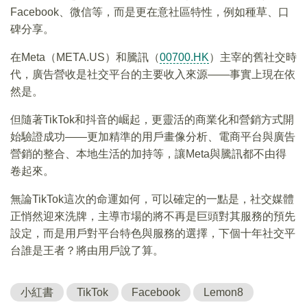
Facebook、微信等，而是更在意社區特性，例如種草、口
碑分享。
在Meta（META.US）和騰訊（
00700.HK
）主宰的舊社交時
代，廣告營收是社交平台的主要收入來源——事實上現在依
然是。
但隨著TikTok和抖音的崛起，更靈活的商業化和營銷方式開
始驗證成功——更加精準的用戶畫像分析、電商平台與廣告
營銷的整合、本地生活的加持等，讓Meta與騰訊都不由得
卷起來。
無論TikTok這次的命運如何，可以確定的一點是，社交媒體
正悄然迎來洗牌，主導市場的將不再是巨頭對其服務的預先
設定，而是用戶對平台特色與服務的選擇，下個十年社交平
台誰是王者？將由用戶說了算。
小紅書
TikTok
Facebook
Lemon8