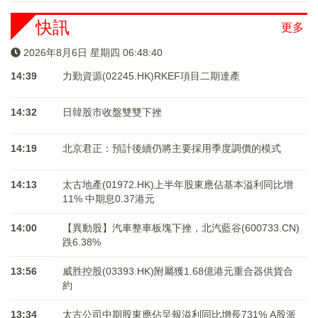
快訊
更多
2026年8月6日 星期四 06:48:41
14:39
力勤資源(02245.HK)RKEF項目二期達產
14:32
日韓股市收盤雙雙下挫
14:19
北京君正：預計後續仍將主要採用季度調價的模式
14:13
太古地產(01972.HK)上半年股東應佔基本溢利同比增
11% 中期息0.37港元
14:00
【異動股】汽車整車板塊下挫，北汽藍谷(600733.CN)
跌6.38%
13:56
威胜控股(03393.HK)附屬獲1.68億港元重合器供貨合
約
13:34
太古公司中期股東應佔呈報溢利同比增長731% A股派