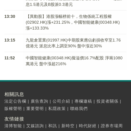
息1.5港元及B股派0.3港元
13:30
【異動股】港股漲幅榜前十，生物係統工程股權
(02902.HK)漲+231.25%，中國智能健康(00348.HK)
漲+133.33%
13:15
九龍倉置業(01997.HK)中期股東應佔虧損收窄至1.76
億港元 派息比率上調至90% 盤中漲近30%
11:52
中國智能健康(00348.HK)擬溢價16.7%配股 淨籌1080
萬港元 ​​​​​​​盤中漲超216%
相關訊息
法定公告欄
|
廣告查詢
|
公司介紹
|
專欄邀稿
|
投資者關係
|
版權聲明
|
重要聲明
|
私隱政策
|
聯絡我們
友情鏈接
清博智能
|
艾媒諮詢
|
和訊
|
新時空
|
時代財經
|
證券市場周