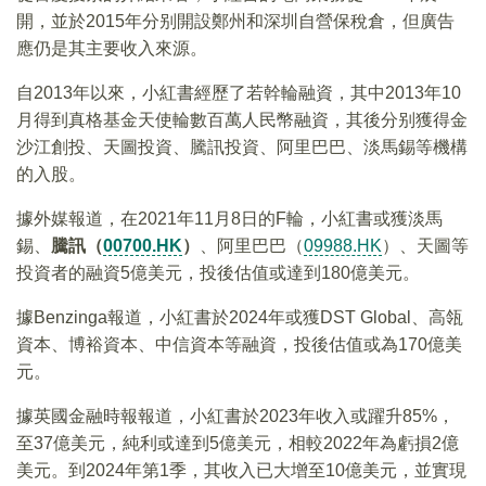
開，並於2015年分别開設鄭州和深圳自營保稅倉，但廣告
應仍是其主要收入來源。
自2013年以來，小紅書經歷了若幹輪融資，其中2013年10
月得到真格基金天使輪數百萬人民幣融資，其後分别獲得金
沙江創投、天圖投資、騰訊投資、阿里巴巴、淡馬錫等機構
的入股。
據外媒報道，在2021年11月8日的F輪，小紅書或獲淡馬
錫、
騰訊（
00700.HK
）
、阿里巴巴（
09988.HK
）、天圖等
投資者的融資5億美元，投後估值或達到180億美元。
據Benzinga報道，小紅書於2024年或獲DST Global、高瓴
資本、博裕資本、中信資本等融資，投後估值或為170億美
元。
據英國金融時報報道，小紅書於2023年收入或躍升85%，
至37億美元，純利或達到5億美元，相較2022年為虧損2億
美元。到2024年第1季，其收入已大增至10億美元，並實現