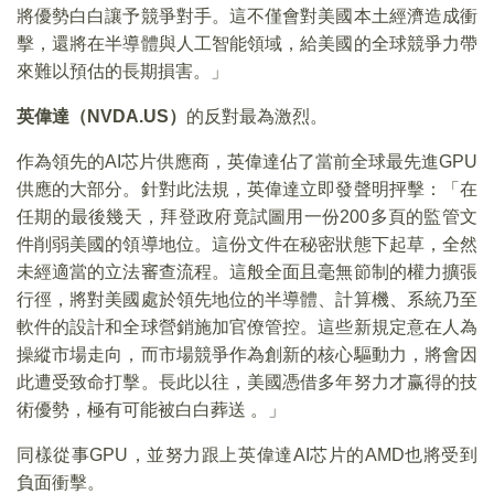
將優勢白白讓予競爭對手。這不僅會對美國本土經濟造成衝
擊，還將在半導體與人工智能領域，給美國的全球競爭力帶
來難以預估的長期損害。」
英偉達（NVDA.US）
的反對最為激烈。
作為領先的AI芯片供應商，英偉達佔了當前全球最先進GPU
供應的大部分。針對此法規，英偉達立即發聲明抨擊：「在
任期的最後幾天，拜登政府竟試圖用一份200多頁的監管文
件削弱美國的領導地位。這份文件在秘密狀態下起草，全然
未經適當的立法審查流程。這般全面且毫無節制的權力擴張
行徑，將對美國處於領先地位的半導體、計算機、系統乃至
軟件的設計和全球營銷施加官僚管控。這些新規定意在人為
操縱市場走向，而市場競爭作為創新的核心驅動力，將會因
此遭受致命打擊。長此以往，美國憑借多年努力才赢得的技
術優勢，極有可能被白白葬送 。」
同樣從事GPU，並努力跟上英偉達AI芯片的AMD也將受到
負面衝擊。