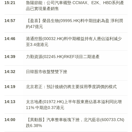
15:21
魯陽節能：公司汽車襯墊 CCMAX、E2K、HBD系列產
品已實現量產銷售
14:57
【盈喜】榮昌生物(09995.HK)料中期扭虧為盈 淨利潤
約47億元
14:46
港通控股(00032.HK)料中期權益持有人應佔溢利減少
至3.4億港元
14:39
力勤資源(02245.HK)RKEF項目二期達產
14:32
日韓股市收盤雙雙下挫
14:19
北京君正：預計後續仍將主要採用季度調價的模式
14:13
太古地產(01972.HK)上半年股東應佔基本溢利同比增
11% 中期息0.37港元
14:00
【異動股】汽車整車板塊下挫，北汽藍谷(600733.CN)
跌6.38%