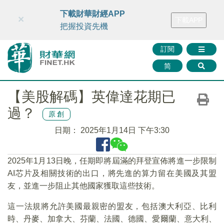
財華智庫網
FINTV
FINMETA
財華證券
媒體矩陣
下載財華財經APP
×
下載APP
智庫沙龍
聯絡我們
把握投資先機
訂閱
简
【美股解碼】英偉達花期已
過？
原創
日期：
2025年1月14日 下午3:30
2025年1月13日晚，任期即將屆滿的拜登宣佈將進一步限制
AI芯片及相關技術的出口，將先進的算力留在美國及其盟
友，並進一步阻止其他國家獲取這些技術。
這一法規將允許美國最親密的盟友，包括澳大利亞、比利
時、丹麥、加拿大、芬蘭、法國、德國、愛爾蘭、意大利、