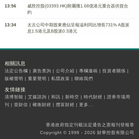
13:56
威胜控股(03393.HK)附屬獲1.68億港元重合器供貨合
約
13:34
太古公司中期股東應佔呈報溢利同比增長731% A股派
息1.5港元及B股派0.3港元
相關訊息
法定公告欄
|
廣告查詢
|
公司介紹
|
專欄邀稿
|
投資者關係
|
版權聲明
|
重要聲明
|
私隱政策
|
聯絡我們
友情鏈接
清博智能
|
艾媒諮詢
|
和訊
|
新時空
|
時代財經
|
證券市場周
刊
|
壹財信
|
權衡財經
|
攬富財經
|
更多...
香港政府指定刊載法定通告之憲報刊登報章
Copyright © 1998 - 2026 財華控股有限公司