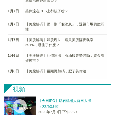
尿病治療迎新希望？
1月7日
英偉達在CES上都炫了啥？
1月7日
【美股解碼】從一則「假消息」，透視市場的脆弱
性
1月7日
【美股解碼】妖股現世！這只美股隔夜飙漲
251%，發生了什麽？
1月6日
【美股解碼】油價連漲！石油股走勢強勁，資金看
好後市？
1月6日
【美股解碼】巨頭再加碼，肥了英偉達
視頻
【今日IPO】珞石机器人首日大涨
（03752.HK）
2026年7月9日 下午3:59