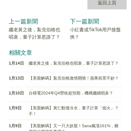
返回上頁
上一篇新聞
下一篇新聞
繼老黃之後，紮克伯格也
小紅書成TikTok用戶接盤
唱衰，量子計算惹誰了？
俠？
相關文章
1月14日
繼老黃之後，紮克伯格也唱衰，量子計算惹誰了？
1月13日
【美股解碼】紮克伯格激情開噴！蘋果前景不妙？
1月10日
台積電2024年Q4營收超預期，機構繼續唱多？
1月9日
【美股解碼】黃仁勳潑冷水，量子計算「熄火」？
不！
1月9日
【美股解碼】又一只大妖股！Sana瘋漲161%，糖