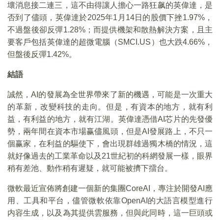
壞消息接二連三，這不由得讓人擔心一路狂飙的英偉達，是
否到了儘頭，英偉達於2025年1月14日的股價下挫1.97%，
不過盤後卻反彈1.28%；而提供機架和散熱解決方案，且主
要客戶包括英偉達的超微電腦（SMCI.US）也大跌4.66%，
但盤後反彈1.42%。
結語
誠然，AI的發展為全世界帶來了新的機遇，可能是一次重大
的革新，改變科技的走向。但是，有資本的地方，就有利
益，有利益的地方，就有江湖。英偉達憑借AI芯片的先發優
勢，兩年間在資本市場赢儘風頭，但是AI發展路上，不只一
個赢家，在利益的驅使下，會出現群雄過獨木橋的情況，這
就好像過去的工業革命以及21世紀初的科網發展一樣，眼界
稍有差池、動作稍有遲疑，就可能被擠下擂台。
微軟最近宣佈將創建一個新的集團CoreAI，專注於開發AI應
用、工具和平台，儘管微軟依靠OpenAI的大語言模型進行
内容生成，以及為其提供雲服務，但與此同時，這一巨頭或