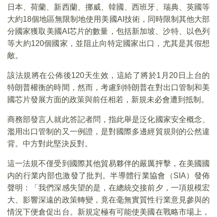
日本、荷蘭、新西蘭、挪威、韓國、西班牙、瑞典、英國等
大約18個地區無限制地使用美國AI技術，同時限制其他大部
分國家獲取美國AI芯片的數量，包括新加坡、沙特、以色列
等大約120個國家，並阻止向特定國家出口，尤其是其假想
敵。
該法規將在公佈後120天生效，這給了將於1月20日上台的
特朗普權衡的時間，然而，考慮到特朗普在對出口管制和美
國芯片發展方面的政策與前任相若，新規未必會遭到抵制。
商務部發言人就此答記者問，指此舉是泛化國家安全概念、
濫用出口管制的又一例證，是對國際多邊經貿規則的公然違
背。中方對此堅決反對。
這一法規不僅受到國際其他貿易夥伴的嚴厲抨擊，在美國國
内的行業内部也激發了批判。半導體行業協會（SIA）發佈
聲明：「我們深感失望的是，在總統交接前夕，一項規模宏
大、影響深遠的政策轉變，竟在毫無實質性行業意見參與的
情況下便倉促出台。新規定極有可能使美國在戰略市場上，