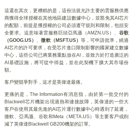
這還在其次，更糟糕的是，這份法規允許主要的雲服務供應
商獲得全球授權在其他地區建設數據中心，並豁免其AI芯片
的配額，前提是獲授權的公司必須遵守規則和限制，包括安
全要求。這意味著雲服務巨頭亞馬遜（AMZN.US）、
谷歌
（GOOG.US）
、
微軟（MSFT.US）
等，可申請批準，繞過
AI芯片的許可要求，在受芯片進口限制影響的國家建立數據
中心，這些公司已將業務重點放在AI，並致力於打造廣泛的
AI基礎設施，將可從中得益，並在此契機下擴大其市場份
額。
客戶變競爭對手，這才是英偉達最痛。
更痛的是，The Information有消息指，由於第一批交付的
Blackwell芯片機架出現過熱和連接故障，英偉達的一些大
客戶在使用其最先進的AI芯片運行數據中心時遇到了延遲，
微軟、亞馬遜、谷歌和Meta（META.US）等主要客戶或削
減了英偉達Blackwell GB200機架的訂單。