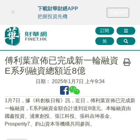
財華智庫網
FINTV
FINMETA
財華證券
媒體矩陣
下載財華財經APP
×
下載APP
智庫沙龍
聯絡我們
把握投資先機
訂閱
简
傅利葉宣佈已完成新⼀輪融資
E系列融資總額近8億
日期：
2025年1月7日 上午9:34
1月7日，據《科創板日報》訊，近日，傅利葉宣佈已完成新
⼀輪融資，E系列融資⾦額合計達到近8億元。本輪融資由
國鑫投資、浦東創投、張江科投、張科垚坤基⾦、
Prosperity7、鈞⼭資本等機構共同參與。