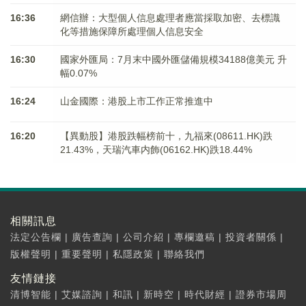
16:36
網信辦：大型個人信息處理者應當採取加密、去標識
化等措施保障所處理個人信息安全
16:30
國家外匯局：7月末中國外匯儲備規模34188億美元 升
幅0.07%
16:24
山金國際：港股上市工作正常推進中
16:20
【異動股】港股跌幅榜前十，九福來(08611.HK)跌
21.43%，天瑞汽車内飾(06162.HK)跌18.44%
相關訊息
法定公告欄
|
廣告查詢
|
公司介紹
|
專欄邀稿
|
投資者關係
|
版權聲明
|
重要聲明
|
私隱政策
|
聯絡我們
友情鏈接
清博智能
|
艾媒諮詢
|
和訊
|
新時空
|
時代財經
|
證券市場周