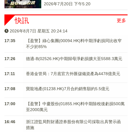
2026年7月20日 下午5:20
快訊
更多
2026年8月7日 星期五 20:24:15
17:35
【盈警】綠心集團(00094.HK)料中期淨虧損同比收窄
不少於85%
17:26
德適-B(02526.HK)中期歸母淨虧損擴大至5588.3萬元
17:11
香港金管局：7月底官方外匯儲備資產為4478億美元
17:08
寶龍地產(01238.HK)7月合約銷售額約5.5億元
17:00
【盈警】中慶股份(01855.HK)料中期除稅後虧損500萬
至2000萬元
16:46
浙江證監局對財通證券股份有限公司採取出具警示函
措施