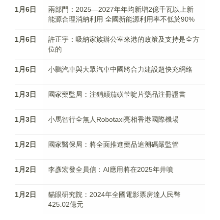
1月6日
兩部門：2025—2027年年均新增2億千瓦以上新
能源合理消納利用 全國新能源利用率不低於90%
1月6日
許正宇：吸納家族辦公室來港的政策及支持是全方
位的
1月6日
小鵬汽車與大眾汽車中國將合力建設超快充網絡
1月3日
國家藥監局：注銷颠茄磺苄啶片藥品注冊證書
1月3日
小馬智行全無人Robotaxi亮相香港國際機場
1月2日
國家醫保局：將全面推進藥品追溯碼嚴監管
1月2日
李彥宏發全員信：AI應用將在2025年井噴
1月2日
貓眼研究院：2024年全國電影票房達人民幣
425.02億元