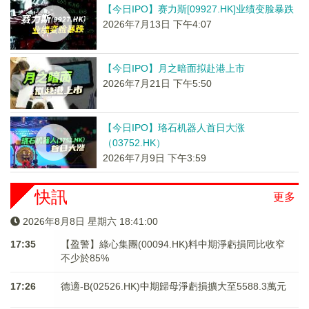
【今日IPO】赛力斯[09927.HK]业绩变脸暴跌
2026年7月13日 下午4:07
【今日IPO】月之暗面拟赴港上市
2026年7月21日 下午5:50
【今日IPO】珞石机器人首日大涨
（03752.HK）
2026年7月9日 下午3:59
快訊
更多
2026年8月8日 星期六 18:41:00
17:35
【盈警】綠心集團(00094.HK)料中期淨虧損同比收窄
不少於85%
17:26
德適-B(02526.HK)中期歸母淨虧損擴大至5588.3萬元