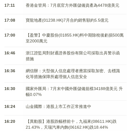
17:11
香港金管局：7月底官方外匯儲備資產為4478億美元
17:08
寶龍地產(01238.HK)7月合約銷售額約5.5億元
17:00
【盈警】中慶股份(01855.HK)料中期除稅後虧損500萬
至2000萬元
16:46
浙江證監局對財通證券股份有限公司採取出具警示函
措施
16:36
網信辦：大型個人信息處理者應當採取加密、去標識
化等措施保障所處理個人信息安全
16:30
國家外匯局：7月末中國外匯儲備規模34188億美元 升
幅0.07%
16:24
山金國際：港股上市工作正常推進中
16:20
【異動股】港股跌幅榜前十，九福來(08611.HK)跌
21.43%，天瑞汽車内飾(06162.HK)跌18.44%