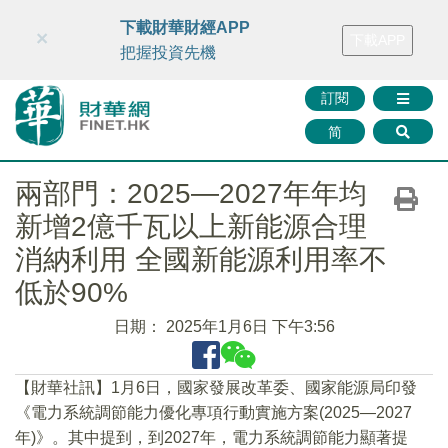
財華智庫網
FINTV
FINMETA
財華證券
媒體矩陣
下載財華財經APP
×
下載APP
智庫沙龍
聯絡我們
把握投資先機
訂閱
简
兩部門：2025—2027年年均
新增2億千瓦以上新能源合理
消納利用 全國新能源利用率不
低於90%
日期：
2025年1月6日 下午3:56
【財華社訊】1月6日，國家發展改革委、國家能源局印發
《電力系統調節能力優化專項行動實施方案(2025—2027
年)》。其中提到，到2027年，電力系統調節能力顯著提