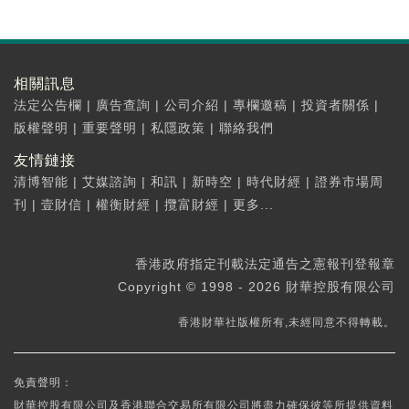
相關訊息
法定公告欄
|
廣告查詢
|
公司介紹
|
專欄邀稿
|
投資者關係
|
版權聲明
|
重要聲明
|
私隱政策
|
聯絡我們
友情鏈接
清博智能
|
艾媒諮詢
|
和訊
|
新時空
|
時代財經
|
證券市場周
刊
|
壹財信
|
權衡財經
|
攬富財經
|
更多...
香港政府指定刊載法定通告之憲報刊登報章
Copyright © 1998 - 2026 財華控股有限公司
香港財華社版權所有,未經同意不得轉載。
免責聲明：
財華控股有限公司及香港聯合交易所有限公司將盡力確保彼等所提供資料