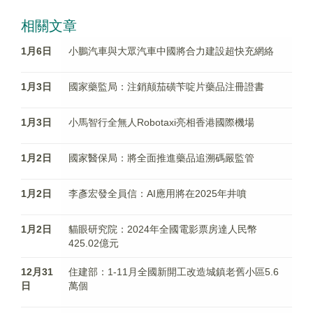
相關文章
1月6日
小鵬汽車與大眾汽車中國將合力建設超快充網絡
1月3日
國家藥監局：注銷颠茄磺苄啶片藥品注冊證書
1月3日
小馬智行全無人Robotaxi亮相香港國際機場
1月2日
國家醫保局：將全面推進藥品追溯碼嚴監管
1月2日
李彥宏發全員信：AI應用將在2025年井噴
1月2日
貓眼研究院：2024年全國電影票房達人民幣
425.02億元
12月31
住建部：1-11月全國新開工改造城鎮老舊小區5.6
日
萬個