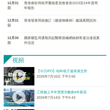
12月31
香港會財局程序覆檢委員會發表2023至24年度周
日
年報告
12月31
香港發展局就修訂《建築物條例》建議展開諮詢
日
12月30
國家藥監局通報四起醫療器械網絡銷售違法違規案
日
件信息
視頻
【今日IPO】铂科电子递表港交所
2026年7月16日 下午3:50
工商舖上半年買賣宗數創4年新高
2026年7月14日 下午5:43