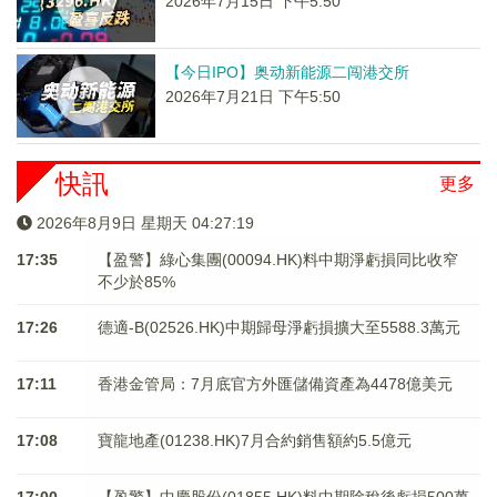
2026年7月15日 下午5:50
【今日IPO】奥动新能源二闯港交所
2026年7月21日 下午5:50
快訊
更多
2026年8月9日 星期天 04:27:20
17:35
【盈警】綠心集團(00094.HK)料中期淨虧損同比收窄
不少於85%
17:26
德適-B(02526.HK)中期歸母淨虧損擴大至5588.3萬元
17:11
香港金管局：7月底官方外匯儲備資產為4478億美元
17:08
寶龍地產(01238.HK)7月合約銷售額約5.5億元