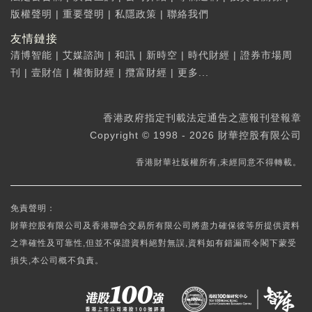
版權聲明
|
重要聲明
|
私隱政策
|
聯絡我們
友情鏈接
清博智能
|
艾媒諮詢
|
和訊
|
新時空
|
時代財經
|
證券市場周
刊
|
壹財信
|
權衡財經
|
攬富財經
|
更多...
香港政府指定刊載法定通告之憲報刊登報章
Copyright © 1998 - 2026 財華控股有限公司
香港財華社版權所有,未經同意不得轉載。
免責聲明：
財華控股有限公司及香港聯合交易所有限公司將盡力確保彼等所提供資料
之準確性及可靠性,但並不保證資料絕對無誤,資料如有錯漏而令閣下蒙受
損失,本公司概不負責。