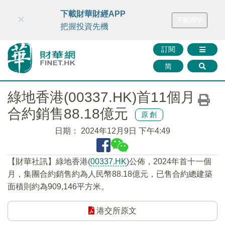
財華智庫網
FINTV
FINMETA
財華證券
媒體矩陣
下載財華財經APP
×
下載APP
智庫沙龍
聯絡我們
把握投資先機
訂閱
简
綠地香港(00337.HK)首11個月
合約銷售88.18億元
原創
日期：
2024年12月9日 下午4:49
【財華社訊】綠地香港(
00337.HK
)公佈，2024年首十一個
月，集團合約銷售約為人民幣88.18億元，已售合約總建築
面積則約為909,146平方米。
港交所原文