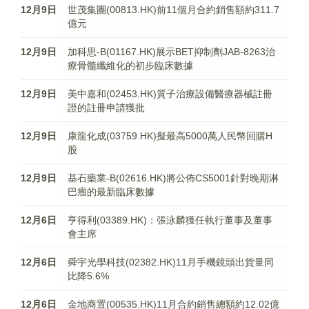
12月9日
世茂集團(00813.HK)前11個月合約銷售額約311.7
億元
12月9日
加科思-B(01167.HK)展示BET抑制劑JAB-8263治
療骨髓纖維化的初步臨床數據
12月9日
美中嘉和(02453.HK)質子治療設備醫療器械註冊
證的註冊申請獲批
12月9日
康龍化成(03759.HK)擬最高5000萬人民幣回購H
股
12月9日
基石藥業-B(02616.HK)將公佈CS5001針對晚期淋
巴瘤的最新臨床數據
12月6日
亨得利(03389.HK)：張泳麟獲任執行董事及董事
會主席
12月6日
舜宇光學科技(02382.HK)11月手機鏡頭出貨量同
比降5.6%
12月6日
金地商置(00535.HK)11月合約銷售總額約12.02億