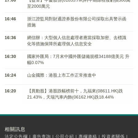
17:00
【盈警】中慶股份(01855.HK)料中期除稅後虧損500萬
至2000萬元
16:46
浙江證監局對財通證券股份有限公司採取出具警示函
措施
16:36
網信辦：大型個人信息處理者應當採取加密、去標識
化等措施保障所處理個人信息安全
16:30
國家外匯局：7月末中國外匯儲備規模34188億美元 升
幅0.07%
16:24
山金國際：港股上市工作正常推進中
16:20
【異動股】港股跌幅榜前十，九福來(08611.HK)跌
21.43%，天瑞汽車内飾(06162.HK)跌18.44%
相關訊息
法定公告欄
|
廣告查詢
|
公司介紹
|
專欄邀稿
|
投資者關係
|