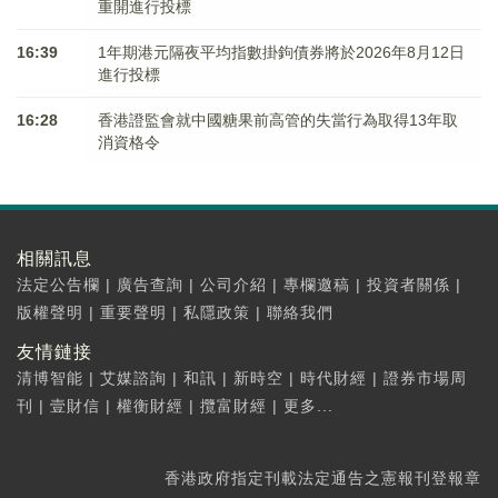
重開進行投標
16:39
1年期港元隔夜平均指數掛鉤債券將於2026年8月12日
進行投標
16:28
香港證監會就中國糖果前高管的失當行為取得13年取
消資格令
相關訊息
法定公告欄
|
廣告查詢
|
公司介紹
|
專欄邀稿
|
投資者關係
|
版權聲明
|
重要聲明
|
私隱政策
|
聯絡我們
友情鏈接
清博智能
|
艾媒諮詢
|
和訊
|
新時空
|
時代財經
|
證券市場周
刊
|
壹財信
|
權衡財經
|
攬富財經
|
更多...
香港政府指定刊載法定通告之憲報刊登報章