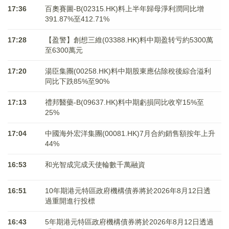
17:36
百奧賽圖-B(02315.HK)料上半年歸母淨利潤同比增
391.87%至412.71%
17:28
【盈警】創想三維(03388.HK)料中期盈转亏約5300萬
至6300萬元
17:20
湯臣集團(00258.HK)料中期股東應佔除稅後綜合溢利
同比下跌85%至90%
17:13
禮邦醫藥-B(09637.HK)料中期虧損同比收窄15%至
25%
17:04
中國海外宏洋集團(00081.HK)7月合約銷售額按年上升
44%
16:53
和光智成完成天使輪數千萬融資
16:51
10年期港元特區政府機構債券將於2026年8月12日透
過重開進行投標
16:43
5年期港元特區政府機構債券將於2026年8月12日透過