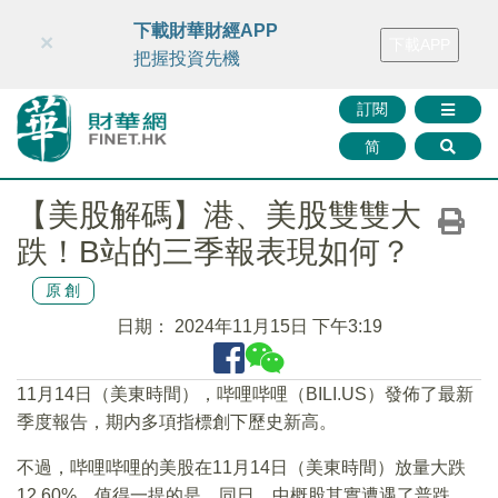
財華智庫網
FINTV
FINMETA
財華證券
媒體矩陣
下載財華財經APP
×
下載APP
智庫沙龍
聯絡我們
把握投資先機
訂閱
简
【美股解碼】港、美股雙雙大
跌！B站的三季報表現如何？
原創
日期：
2024年11月15日 下午3:19
11月14日（美東時間），哔哩哔哩（BILI.US）發佈了最新
季度報告，期内多項指標創下歷史新高。
不過，哔哩哔哩的美股在11月14日（美東時間）放量大跌
12.60%。值得一提的是，同日，中概股其實遭遇了普跌，