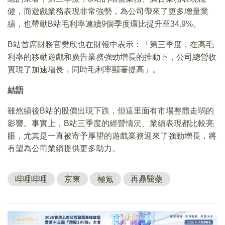
健，而遊戲業務表現非常強勢，為公司帶來了更多增量業
績，也帶動B站毛利率連續9個季度環比提升至34.9%。
B站首席財務官樊欣也在財報中表示：「第三季度，在高毛
利率的移動遊戲和廣告業務強勁增長的推動下，公司總營收
實現了加速增長，同時毛利率顯著提高」。
結語
雖然績後B站的股價出現下跌，但這里面有市場整體走弱的
影響。事實上，B站三季度的經營情況、業績表現都比較亮
眼，尤其是一直被寄予厚望的遊戲業務迎來了強勁增長，將
有望為公司業績提供更多助力。
哔哩哔哩
京東
極氪
再鼎醫藥