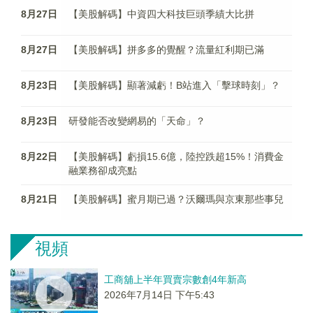
8月27日
【美股解碼】中資四大科技巨頭季績大比拼
8月27日
【美股解碼】拼多多的覺醒？流量紅利期已滿
8月23日
【美股解碼】顯著減虧！B站進入「擊球時刻」？
8月23日
研發能否改變網易的「天命」？
8月22日
【美股解碼】虧損15.6億，陸控跌超15%！消費金
融業務卻成亮點
8月21日
【美股解碼】蜜月期已過？沃爾瑪與京東那些事兒
視頻
工商舖上半年買賣宗數創4年新高
2026年7月14日 下午5:43