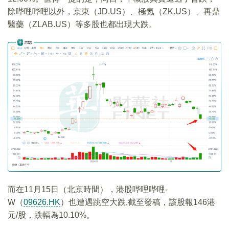
除哔哩哔哩以外，京東（JD.US）、極氪（ZK.US）、再鼎
醫藥（ZLAB.US）等多股也都出現大跌。
而在11月15日（北京時間），港股哔哩哔哩-
W（
09626.HK
）也遭遇跳空大跌,截至發稿，該股報146港
元/股，跌幅為10.10%。