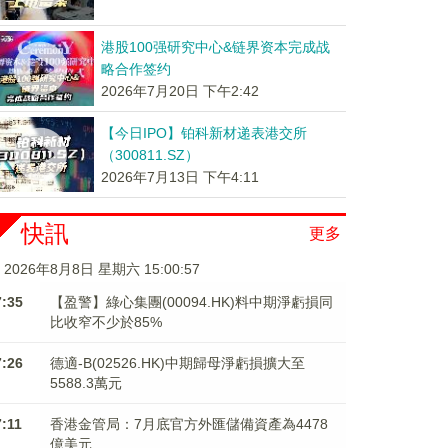
港股100强研究中心&链界资本完成战
略合作签约
2026年7月20日 下午2:42
【今日IPO】铂科新材递表港交所
（300811.SZ）
2026年7月13日 下午4:11
快訊
更多
2026年8月8日 星期六 15:00:57
7:35
【盈警】綠心集團(00094.HK)料中期淨虧損同
比收窄不少於85%
7:26
德適-B(02526.HK)中期歸母淨虧損擴大至
5588.3萬元
7:11
香港金管局：7月底官方外匯儲備資產為4478
億美元