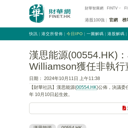
財華智庫網
FINTV
F
港股100強
官網
榜
快訊
港交所發佈
今日IPO
一圖解碼
港股解碼
漢思能源(00554.HK)：J
Williamson獲任非執
日期：
2024年10月11日 上午11:38
【財華社訊】漢思能源(
00554.HK
)公佈，決議委任J
年 10月10日起生效。
漢思能源
00554.HK