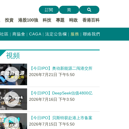
訂閱
简
遞
投資
港股100強
科技
專題
時政
香港百科
社區
商協會
CAGA
法定公告欄
服務
聯絡我們
視頻
【今日IPO】奥动新能源二闯港交所
2026年7月21日 下午5:50
【今日IPO】DeepSeek估值4800亿
2026年7月16日 下午3:50
【今日IPO】贝斯特获赴港上市备案
2026年7月15日 下午5:50