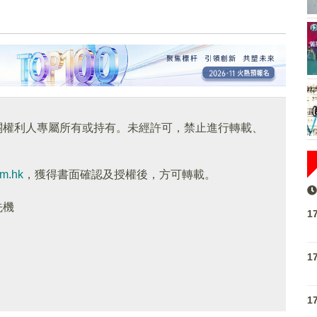
關權利人專屬所有或持有。未經許可，禁止進行轉載、
om.hk
，獲得書面確認及授權後，方可轉載。
先機
1
1
1