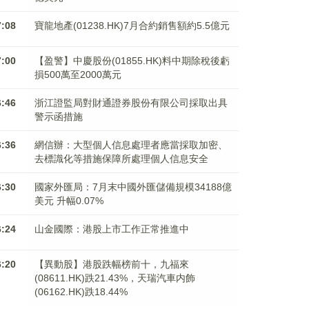
7:08
寶龍地產(01238.HK)7月合約銷售額約5.5億元
7:00
【盈警】中慶股份(01855.HK)料中期除稅後虧
損500萬至2000萬元
6:46
浙江證監局對財通證券股份有限公司採取出具
警示函措施
6:36
網信辦：大型個人信息處理者應當採取加密、
去標識化等措施保障所處理個人信息安全
6:30
國家外匯局：7月末中國外匯儲備規模34188億
美元 升幅0.07%
6:24
山金國際：港股上市工作正常推進中
6:20
【異動股】港股跌幅榜前十，九福來
(08611.HK)跌21.43%，天瑞汽車内飾
(06162.HK)跌18.44%