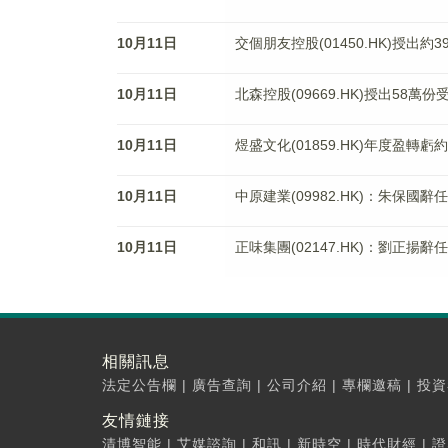
10月11日
交個朋友控股(01450.HK)授出約3
10月11日
北森控股(09669.HK)授出58萬
10月11日
煜盛文化(01859.HK)年度盈轉虧約
10月11日
中原建業(09982.HK)：朱保國
10月11日
正味集團(02147.HK)：劉正揚
相關訊息
法定公告欄
|
廣告查詢
|
公司介紹
|
專欄邀稿
|
投資
友情鏈接
清博智能
|
艾媒諮詢
|
和訊
|
新時空
|
時代財經
|
證