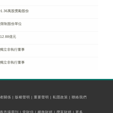
91.36萬股獎勵股份
份受限制股份單位
12.88億元
辭任獨立非執行董事
辭任獨立非執行董事
者關係
|
版權聲明
|
重要聲明
|
私隱政策
|
聯絡我們
券市場周刊
|
壹財信
|
權衡財經
|
攬富財經
|
更多...