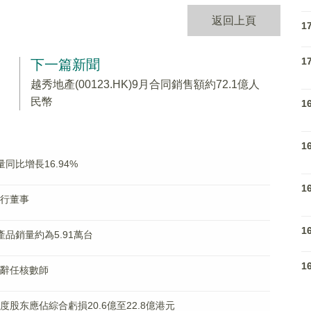
返回上頁
1
1
下一篇新聞
越秀地產(00123.HK)9月合同銷售額約72.1億人
民幣
1
1
量同比增長16.94%
1
執行董事
1
達產品銷量約為5.91萬台
1
永道辭任核數師
年度股东應佔綜合虧損20.6億至22.8億港元