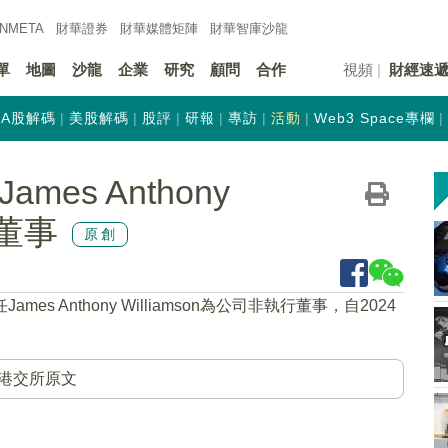
INMETA
財華證券
財華
媒體矩陣
財華
智庫沙龍
單
地圖
沙龍
企業
研究
顧問
合作
視頻
財經速
A股解碼
美股解碼
股評
研報
專訪
活動
Web3 Space專欄
ames Anthony
行董事
原創
ames Anthony Williamson為公司非執行董事，自2024
港交所原文