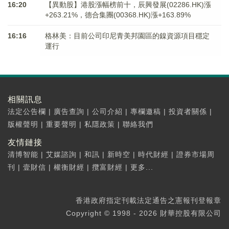
16:20
【異動股】港股漲幅榜前十，辰興發展(02286.HK)漲
+263.21%，德合集團(00368.HK)漲+163.89%
16:16
格林美：目前公司印尼青美邦園區的鎳資源項目穩定
運行
相關訊息
法定公告欄
|
廣告查詢
|
公司介紹
|
專欄邀稿
|
投資者關係
|
版權聲明
|
重要聲明
|
私隱政策
|
聯絡我們
友情鏈接
清博智能
|
艾媒諮詢
|
和訊
|
新時空
|
時代財經
|
證券市場周
刊
|
壹財信
|
權衡財經
|
攬富財經
|
更多...
香港政府指定刊載法定通告之憲報刊登報章
Copyright © 1998 - 2026 財華控股有限公司