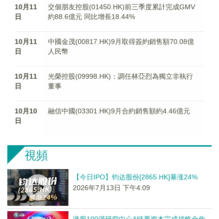
10月11
交個朋友控股(01450.HK)前三季度累計完成GMV
日
約88.6億元 同比增長18.44%
10月11
中國金茂(00817.HK)9月取得簽約銷售額70.08億
日
人民幣
10月11
光榮控股(09998.HK)：調任林亞烈為獨立非執行
日
董事
10月10
融信中國(03301.HK)9月合約銷售額約4.46億元
日
視頻
【今日IPO】钧达股份[2865.HK]暴涨24%
2026年7月13日 下午4:09