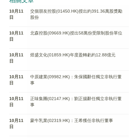
相關文章
10月11
交個朋友控股(01450.HK)授出約391.36萬股獎勵
日
股份
10月11
北森控股(09669.HK)授出58萬份受限制股份單位
日
10月11
煜盛文化(01859.HK)年度盈轉虧約12.88億元
日
10月11
中原建業(09982.HK)：朱保國辭任獨立非執行董
日
事
10月11
正味集團(02147.HK)：劉正揚辭任獨立非執行董
日
事
10月11
蒙牛乳業(02319.HK)：王希獲任非執行董事
日