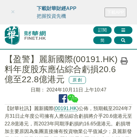
財華智庫網
FINTV
FINMETA
財華證券
媒體矩陣
下載財華財經APP
×
下載APP
智庫沙龍
聯絡我們
把握投資先機
訂閱
简
【盈警】麗新國際(00191.HK)
料年度股东應佔綜合虧損20.6
億至22.8億港元
原創
日期：
2024年10月11日 上午10:47
【財華社訊】麗新國際(
00191.HK
)公佈，預期截至2024年7
月31日止年度公司擁有人應佔綜合虧損將介乎20.6億港元至
22.8億港元，而2023年同期淨虧損約16.65億港元。虧損增
加主要原因為集團直接擁有投資物業公平值減少；及麗新發