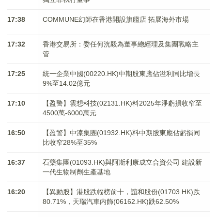
17:38
COMMUNE幻師在香港開設旗艦店 拓展海外市場
17:32
香港交易所：委任何洸毅為董事總經理及集團戰略主
管
17:25
統一企業中國(00220.HK)中期股東應佔溢利同比增長
9%至14.02億元
17:10
【盈警】雲想科技(02131.HK)料2025年淨虧損收窄至
4500萬-6000萬元
16:50
【盈警】中漆集團(01932.HK)料中期股東應佔虧損同
比收窄28%至35%
16:37
石藥集團(01093.HK)與阿斯利康成立合資公司 建設新
一代生物制劑生產基地
16:20
【異動股】港股跌幅榜前十，誼和股份(01703.HK)跌
80.71%，天瑞汽車内飾(06162.HK)跌62.50%