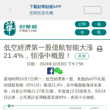
財華智庫網
FINTV
FINMETA
財華證券
媒體矩陣
下載財華財經APP
×
下載APP
智庫沙龍
聯絡我們
把握投資先機
訂閱
简
低空經濟第一股億航智能大漲
21.4%，領漲中概股！
原創
日期：
2024年10月8日 下午7:56
當地時間10月7日周一，低空經濟第一股、美股的eVTOL龍
頭億航智能（EH.US）暴漲21.4%，在中概股板塊排名靠
前，目前公司報21.27美元/股，市值達13.52億美元。9月24
日以來，公司累計反彈幅度高達80%，表現十分搶眼。