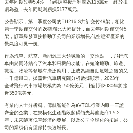
去年同期改善5.4%，而經調整後淨利潤為115萬元，終於扭
虧為盈，去年同期則虧損5177萬元。
公告顯示，第二季度公司的EH216-S共計交付49架，相比
第一季度僅交付的26架環比大幅提升，而去年同期僅交付5
架，訂單爆發直接推動了公司的業績增長,低空經濟產業的
景氣度可見一斑。
作為汽車、航空、新能源三大領域新的「交匯點」，飛行汽
車由於同時結合了汽車和飛機的功能，在短途通勤、旅遊、
救援、物流等領域有廣泛應用，正成為繼自動駕駛之後的又
一千億風口。據蓋世汽車研究院分析數據顯示，2023年，
全球飛行汽車市場規模約為150億美元，預計到2030年將接
近350億美元。
有業内人士分析稱，億航智能作為eVTOL行業内唯一三證
齊全的企業，在規模化生產階段起碼領先其他廠商1.5-2
年，未來隨著低空經濟的發展、以及公司全球化的拓展，公
司的業績仍有望保持快速增長。