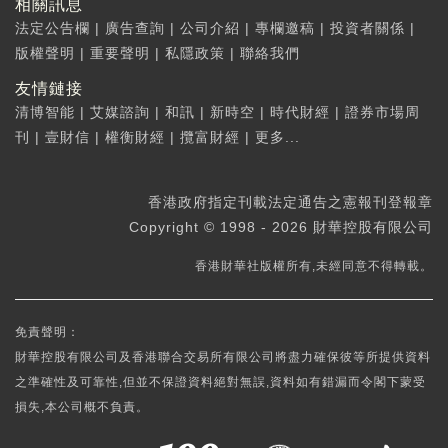
相關訊息
法定公告欄
|
廣告查詢
|
公司介紹
|
專欄邀稿
|
投資者關係
|
版權聲明
|
重要聲明
|
私隱政策
|
聯絡我們
友情鏈接
清博智能
|
艾媒諮詢
|
和訊
|
新時空
|
時代財經
|
證券市場周
刊
|
壹財信
|
權衡財經
|
攬富財經
|
更多...
香港政府指定刊載法定通告之憲報刊登報章
Copyright © 1998 - 2026 財華控股有限公司
香港財華社版權所有,未經同意不得轉載。
免責聲明：
財華控股有限公司及香港聯合交易所有限公司將盡力確保彼等所提供資料
之準確性及可靠性,但並不保證資料絕對無誤,資料如有錯漏而令閣下蒙受
損失,本公司概不負責。