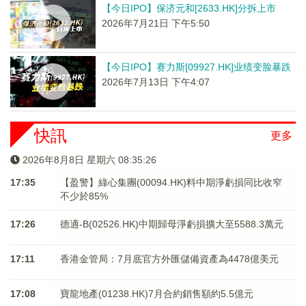
【今日IPO】保济元和[2633.HK]分拆上市
2026年7月21日 下午5:50
【今日IPO】赛力斯[09927.HK]业绩变脸暴跌
2026年7月13日 下午4:07
快訊
更多
2026年8月8日 星期六 08:35:26
17:35
【盈警】綠心集團(00094.HK)料中期淨虧損同比收窄
不少於85%
17:26
德適-B(02526.HK)中期歸母淨虧損擴大至5588.3萬元
17:11
香港金管局：7月底官方外匯儲備資產為4478億美元
17:08
寶龍地產(01238.HK)7月合約銷售額約5.5億元