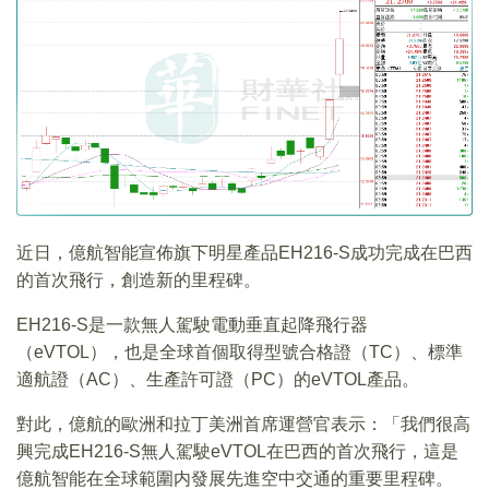
近日，億航智能宣佈旗下明星產品EH216-S成功完成在巴西
的首次飛行，創造新的里程碑。
EH216-S是一款無人駕駛電動垂直起降飛行器
（eVTOL），也是全球首個取得型號合格證（TC）、標準
適航證（AC）、生產許可證（PC）的eVTOL產品。
對此，億航的歐洲和拉丁美洲首席運營官表示：「我們很高
興完成EH216-S無人駕駛eVTOL在巴西的首次飛行，這是
億航智能在全球範圍内發展先進空中交通的重要里程碑。