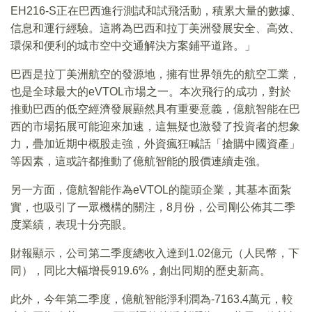
EH216-S正在巴西進行測試和試飛活動，積累大量的數據、
信息和運行經驗。這將為巴西和拉丁美洲發展安全、高效、
環保和便利的城市空中交通解決方案鋪平道路。」
巴西是拉丁美洲航空的發源地，擁有世界領先的航空工業，
也是全球最大的eVTOL市場之一。本次飛行的成功，對於
推動巴西的低空經濟發展顯然具有重要意義，億航智能在巴
西的市場拓展可能迎來加速，這無疑也激發了投資者的想象
力，疊加近期中概股走強，外資瘋狂喊話「搶購中國資產」
等因素，這或許都推動了億航智能的股價連續走強。
另一方面，億航智能作為eVTOL的龍頭企業，其基本面紮
實，也吸引了一眾機構的關注，8月份，公司剛公佈其二季
度業績，表現十分亮眼。
財報顯示，公司第二季度總收入達到1.02億元（人民幣，下
同），同比大幅增長919.6%，創出同期的歷史新高。
此外，今年第二季度，億航智能淨利潤為-7163.4萬元，較