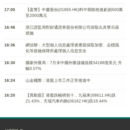
17:00
【盈警】中慶股份(01855.HK)料中期除稅後虧損500萬
至2000萬元
16:46
浙江證監局對財通證券股份有限公司採取出具警示函
措施
16:36
網信辦：大型個人信息處理者應當採取加密、去標識
化等措施保障所處理個人信息安全
16:30
國家外匯局：7月末中國外匯儲備規模34188億美元 升
幅0.07%
16:24
山金國際：港股上市工作正常推進中
16:20
【異動股】港股跌幅榜前十，九福來(08611.HK)跌
21.43%，天瑞汽車内飾(06162.HK)跌18.44%