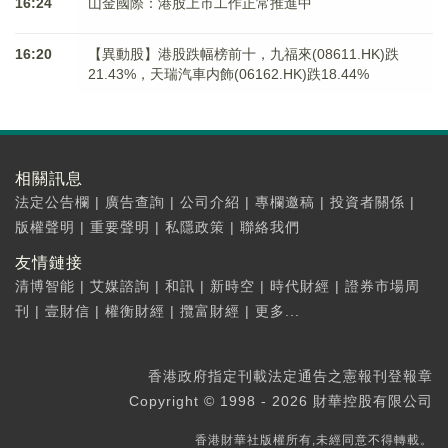
16:24
山金國際：港股上市工作正常推進中
16:20
【異動股】港股跌幅榜前十，九福來(08611.HK)跌
21.43%，天瑞汽車内飾(06162.HK)跌18.44%
相關訊息
法定公告欄
|
廣告查詢
|
公司介紹
|
專欄邀稿
|
投資者關係
|
版權聲明
|
重要聲明
|
私隱政策
|
聯絡我們
友情鏈接
清博智能
|
艾媒諮詢
|
和訊
|
新時空
|
時代財經
|
證券市場周
刊
|
壹財信
|
權衡財經
|
攬富財經
|
更多...
香港政府指定刊載法定通告之憲報刊登報章
Copyright © 1998 - 2026 財華控股有限公司
香港財華社版權所有,未經同意不得轉載。