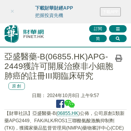
財華智庫網
FINTV
FINMETA
財華證券
媒體矩陣
下載財華財經APP
×
下載APP
智庫沙龍
聯絡我們
把握投資先機
訂閱
简
亞盛醫藥-B(06855.HK)APG-
2449獲許可開展治療非小細胞
肺癌的註冊III期臨床研究
原創
日期：
2024年10月8日 上午9:57
【財華社訊】亞盛醫藥-B(
06855.HK
)公佈，公司原創1類新
藥APG2449、FAK/ALK/ROS1三聯酪氨酸激酶抑制劑
(TKI)，獲國家藥品監督管理局(NMPA)藥物審評中心(CDE)