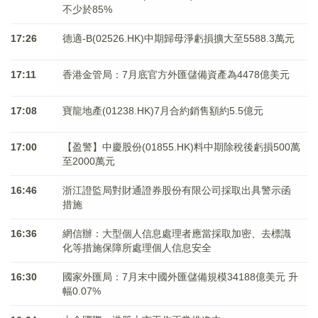
不少於85%
17:26
德適-B(02526.HK)中期歸母淨虧損擴大至5588.3萬元
17:11
香港金管局：7月底官方外匯儲備資產為4478億美元
17:08
寶龍地產(01238.HK)7月合約銷售額約5.5億元
17:00
【盈警】中慶股份(01855.HK)料中期除稅後虧損500萬
至2000萬元
16:46
浙江證監局對財通證券股份有限公司採取出具警示函
措施
16:36
網信辦：大型個人信息處理者應當採取加密、去標識
化等措施保障所處理個人信息安全
16:30
國家外匯局：7月末中國外匯儲備規模34188億美元 升
幅0.07%