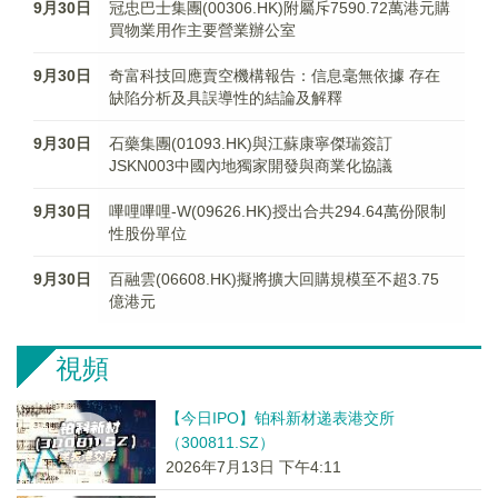
9月30日
冠忠巴士集團(00306.HK)附屬斥7590.72萬港元購
買物業用作主要營業辦公室
9月30日
奇富科技回應賣空機構報告：信息毫無依據 存在
缺陷分析及具誤導性的結論及解釋
9月30日
石藥集團(01093.HK)與江蘇康寧傑瑞簽訂
JSKN003中國內地獨家開發與商業化協議
9月30日
嗶哩嗶哩-W(09626.HK)授出合共294.64萬份限制
性股份單位
9月30日
百融雲(06608.HK)擬將擴大回購規模至不超3.75
億港元
視頻
【今日IPO】铂科新材递表港交所
（300811.SZ）
2026年7月13日 下午4:11