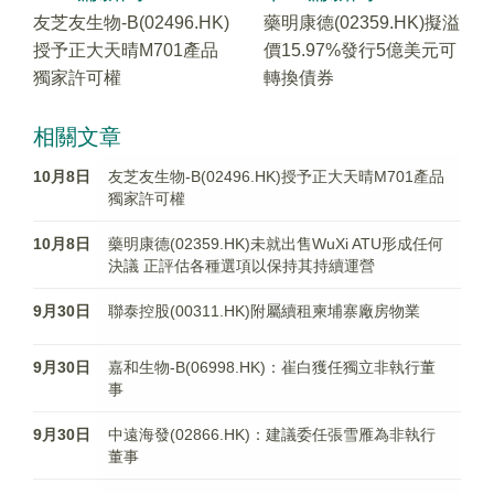
友芝友生物-B(02496.HK)
藥明康德(02359.HK)擬溢
授予正大天晴M701產品
價15.97%發行5億美元可
獨家許可權
轉換債券
相關文章
10月8日
友芝友生物-B(02496.HK)授予正大天晴M701產品
獨家許可權
10月8日
藥明康德(02359.HK)未就出售WuXi ATU形成任何
決議 正評估各種選項以保持其持續運營
9月30日
聯泰控股(00311.HK)附屬續租柬埔寨廠房物業
9月30日
嘉和生物-B(06998.HK)：崔白獲任獨立非執行董
事
9月30日
中遠海發(02866.HK)：建議委任張雪雁為非執行
董事