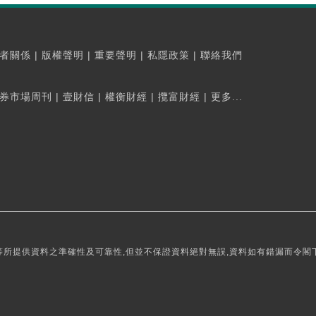
者關係
|
版權聲明
|
重要聲明
|
私隱政策
|
聯絡我們
券市場周刊
|
壹財信
|
權衡財經
|
攬富財經
|
更多...
所提供資料之準確性及可靠性,但並不保證資料絕對無誤,資料如有錯漏而令閣