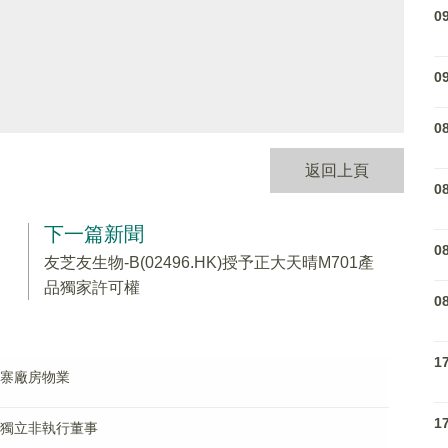
0
0
0
返回上頁
0
下一篇新聞
0
友芝友生物-B(02496.HK)授予正大天晴M701產
品獨家許可權
0
1
柬埔寨廠房物業
1
獲任獨立非執行董事