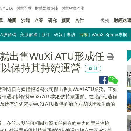
INMETA
財華證券
財華
媒體矩陣
財華
智庫沙龍
單
地圖
沙龍
企業
研究
顧問
合作
視頻
財經速
A股解碼
美股解碼
股評
研報
專訪
活動
Web3 Space專欄
未就出售WuXi ATU形成任
項以保持其持續運營
原創
意到近日有媒體報道稱公司擬出售其WuXi ATU業務。正如
選項以保持WuXi ATU業務的持續運營。在此評估過程
以及所有迫切需要WuXi ATU提供的治療方案以挽救生命的
議，亦並未與任何相關方簽署任何有約束力的實質性協
留並執行使該業務得以持續運營的其他選項均存在不確定性。