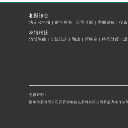
相關訊息
法定公告欄
|
廣告查詢
|
公司介紹
|
專欄邀稿
|
投資
友情鏈接
清博智能
|
艾媒諮詢
|
和訊
|
新時空
|
時代財經
|
證
免責聲明：
財華控股有限公司及香港聯合交易所有限公司將盡力確保彼等