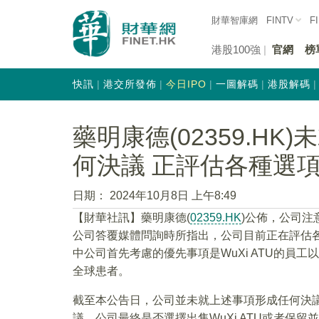
財華智庫網
FINTV
F
港股100強
官網
榜
快訊
港交所發佈
今日IPO
一圖解碼
港股解碼
藥明康德(02359.HK)
何決議 正評估各種選
日期：
2024年10月8日 上午8:49
【財華社訊】藥明康德(
02359.HK
)公佈，公司注
公司答覆媒體問詢時所指出，公司目前正在評估各種
中公司首先考慮的優先事項是WuXi ATU的員工
全球患者。
截至本公告日，公司並未就上述事項形成任何決
議。公司最終是否選擇出售WuXi ATU或者保