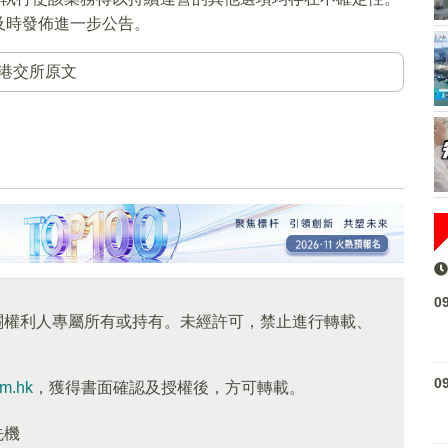
及時發佈進一步公告。
港交所原文
0
關權利人專屬所有或持有。未經許可，禁止進行轉載、
0
om.hk
，獲得書面確認及授權後，方可轉載。
先機