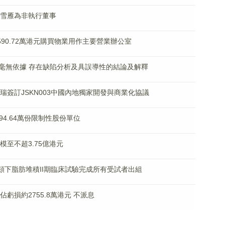
任張雪雁為非執行董事
斥7590.72萬港元購買物業用作主要營業辦公室
毫無依據 存在缺陷分析及具誤導性的結論及解釋
寧傑瑞簽訂JSKN003中國內地獨家開發與商業化協議
共294.64萬份限制性股份單位
規模至不超3.75億港元
401治療頦下脂肪堆積II期臨床試驗完成所有受試者出組
應佔虧損約2755.8萬港元 不派息