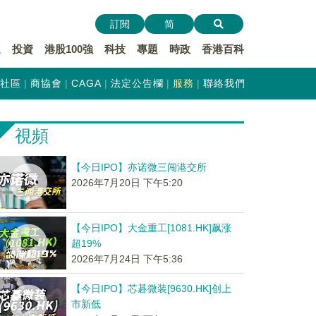
訂閱
简
遞
投資
港股100強
科技
專題
時政
香港百科
社區
商協會
CAGA
法定公告欄
服務
聯絡我們
視頻
【今日IPO】亦诺微三闯港交所
2026年7月20日 下午5:20
【今日IPO】大金重工[1081.HK]飙涨
超19%
2026年7月24日 下午5:36
【今日IPO】芯碁微装[9630.HK]创上
市新低