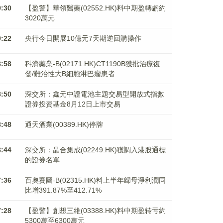
9:30
【盈警】華領醫藥(02552.HK)料中期盈轉虧約
3020萬元
9:22
央行今日開展10億元7天期逆回購操作
8:58
科濟藥業-B(02171.HK)CT1190B獲批治療復
發/難治性大B細胞淋巴瘤患者
8:50
深交所：鑫元中證電池主題交易型開放式指數
證券投資基金8月12日上市交易
8:48
通天酒業(00389.HK)停牌
8:44
深交所：晶合集成(02249.HK)獲調入港股通標
的證券名單
7:36
百奧賽圖-B(02315.HK)料上半年歸母淨利潤同
比增391.87%至412.71%
7:28
【盈警】創想三維(03388.HK)料中期盈转亏約
5300萬至6300萬元