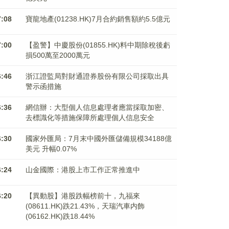
7:08
寶龍地產(01238.HK)7月合約銷售額約5.5億元
7:00
【盈警】中慶股份(01855.HK)料中期除稅後虧
損500萬至2000萬元
6:46
浙江證監局對財通證券股份有限公司採取出具
警示函措施
6:36
網信辦：大型個人信息處理者應當採取加密、
去標識化等措施保障所處理個人信息安全
6:30
國家外匯局：7月末中國外匯儲備規模34188億
美元 升幅0.07%
6:24
山金國際：港股上市工作正常推進中
6:20
【異動股】港股跌幅榜前十，九福來
(08611.HK)跌21.43%，天瑞汽車内飾
(06162.HK)跌18.44%