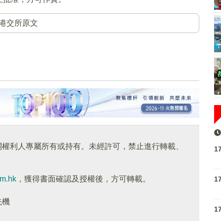
港交所原文
關權利人專屬所有或持有。未經許可，禁止進行轉載、
1
om.hk
，獲得書面確認及授權後，方可轉載。
1
先機
1