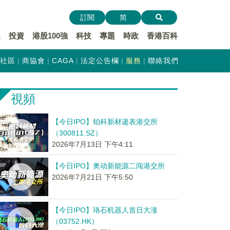
訂閱
简
遞
投資
港股100強
科技
專題
時政
香港百科
社區
商協會
CAGA
法定公告欄
服務
聯絡我們
視頻
【今日IPO】铂科新材递表港交所
（300811.SZ）
2026年7月13日 下午4:11
【今日IPO】奥动新能源二闯港交所
2026年7月21日 下午5:50
【今日IPO】珞石机器人首日大涨
（03752.HK）