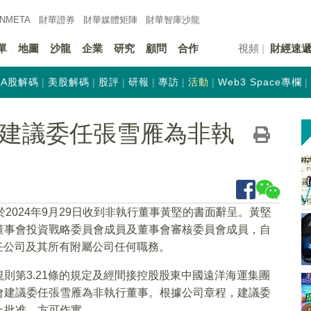
INMETA
財華證券
財華
媒體矩陣
財華
智庫沙龍
單
地圖
沙龍
企業
研究
顧問
合作
視頻
財經速
A股解碼
美股解碼
股評
研報
專訪
活動
Web3 Space專欄
K)：建議委任張雪雁為非執
於2024年9月29日收到非執行董事黃堅的書面辭呈。黃堅
董事會投資戰略委員會成員及董事會審核委員會成員，自
擔任公司及其所有附屬公司任何職務。
則第3.21條的規定及經間接控股股東中國遠洋海運集團
會建議委任張雪雁為非執行董事。根據公司章程，建議委
上批准，方可作實。