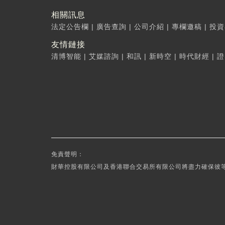
相關訊息
法定公告欄
|
廣告查詢
|
公司介紹
|
專欄邀稿
|
投資
友情鏈接
清博智能
|
艾媒諮詢
|
和訊
|
新時空
|
時代財經
|
證
免責聲明：
財華控股有限公司及香港聯合交易所有限公司將盡力確保彼等