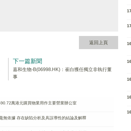
1
1
返回上頁
1
下一篇新聞
1
元
嘉和生物-B(06998.HK)：崔白獲任獨立非執行董
事
1
1
斥7590.72萬港元購買物業用作主要營業辦公室
1
毫無依據 存在缺陷分析及具誤導性的結論及解釋