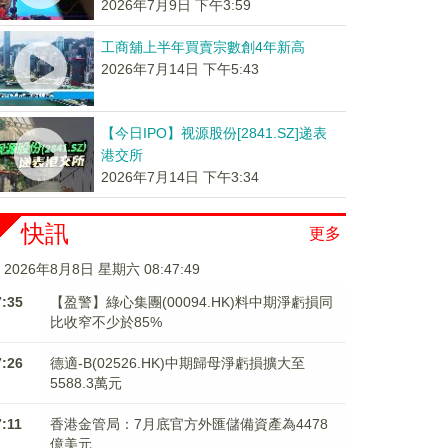
2026年7月9日 下午3:59
工商舖上半年買賣宗數創4年新高
2026年7月14日 下午5:43
【今日IPO】视源股份[2841.SZ]递表
港交所
2026年7月14日 下午3:34
快訊
更多
2026年8月8日 星期六 08:47:49
7:35
【盈警】綠心集團(00094.HK)料中期淨虧損同
比收窄不少於85%
7:26
德適-B(02526.HK)中期歸母淨虧損擴大至
5588.3萬元
7:11
香港金管局：7月底官方外匯儲備資產為4478
億美元