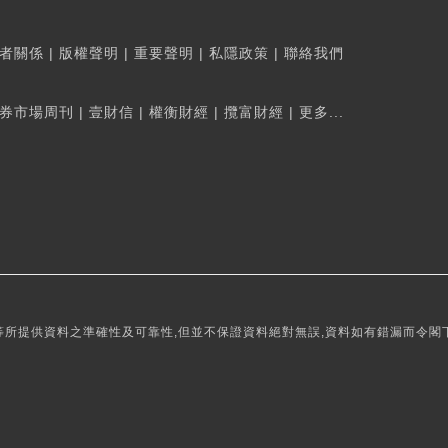
者關係
|
版權聲明
|
重要聲明
|
私隱政策
|
聯絡我們
券市場周刊
|
壹財信
|
權衡財經
|
攬富財經
|
更多...
所提供資料之準確性及可靠性,但並不保證資料絕對無誤,資料如有錯漏而令閣