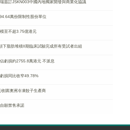
寧傑瑞簽訂JSKN003中國內地獨家開發與商業化協議
共294.64萬份限制性股份單位
規模至不超3.75億港元
401治療頦下脂肪堆積II期臨床試驗完成所有受試者出組
應佔虧損約2755.8萬港元 不派息
佔虧損同比收窄49.78%
0萬澳元收購澳洲冷凍餃子生產商
作出自願禁售承諾