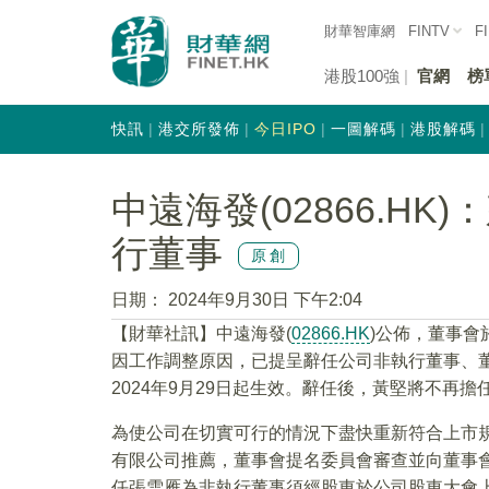
財華智庫網
FINTV
F
港股100強
官網
榜
快訊
港交所發佈
今日IPO
一圖解碼
港股解碼
中遠海發(02866.H
行董事
原創
日期：
2024年9月30日 下午2:04
【財華社訊】中遠海發(
02866.HK
)公佈，董事會
因工作調整原因，已提呈辭任公司非執行董事、
2024年9月29日起生效。辭任後，黃堅將不再
為使公司在切實可行的情況下盡快重新符合上市規
有限公司推薦，董事會提名委員會審查並向董事
任張雪雁為非執行董事須經股東於公司股東大會