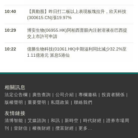
10:40
【異動股】昨日打二板以上表現板塊拉升，欣天科技
(300615.CN)漲19.97%
10:29
博安生物(06955.HK)阿柏西普眼內注射溶液在巴西提
交上市許可申請
10:22
億勝生物科技(01061.HK)中期溢利同比減少32.2%至
1.11億港元 派息5港仙
相關訊息
法定公告欄
|
廣告查詢
|
公司介紹
|
專欄邀稿
|
投資者關係
|
版權聲明
|
重要聲明
|
私隱政策
|
聯絡我們
友情鏈接
清博智能
|
艾媒諮詢
|
和訊
|
新時空
|
時代財經
|
證券市場周
刊
|
壹財信
|
權衡財經
|
攬富財經
|
更多...