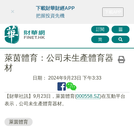
財華智庫網
FINTV
FINMETA
財華證券
媒體矩陣
下載財華財經APP
×
下載APP
智庫沙龍
聯絡我們
把握投資先機
訂閱
简
萊茵體育：公司未生產體育器
材
日期：
2024年9月23日 下午3:33
【財華社訊】9月23日，萊茵體育(
000558.SZ
)在互動平台
表示，公司未生產體育器材。
萊茵體育