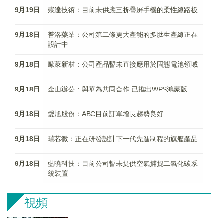
9月19日
崇達技術：目前未供應三折疊屏手機的柔性線路板
9月18日
普洛藥業：公司第二條更大產能的多肽生產線正在
設計中
9月18日
歐萊新材：公司產品暫未直接應用於固態電池領域
9月18日
金山辦公：與華為共同合作 已推出WPS鴻蒙版
9月18日
愛旭股份：ABC目前訂單增長趨勢良好
9月18日
瑞芯微：正在研發設計下一代先進制程的旗艦產品
9月18日
藍曉科技：目前公司暫未提供空氣捕捉二氧化碳系
統裝置
視頻