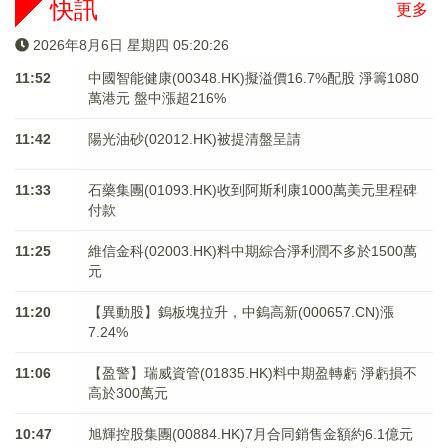
快訊
更多
2026年8月6日 星期四 05:20:26
11:52
中國智能健康(00348.HK)擬溢價16.7%配股 淨籌1080
萬港元 ​​​​​​​盤中漲超216%
11:42
陽光油砂(02012.HK)被提清盤呈請
11:33
石藥集團(01093.HK)收到阿斯利康1000萬美元里程碑
付款
11:25
維信金科(02003.HK)料中期綜合淨利潤不多於1500萬
元
11:20
【異動股】鎢板塊拉升，中鎢高新(000657.CN)漲
7.24%
11:06
【盈警】瑞威資管(01835.HK)料中期盈轉虧 淨虧損不
高於300萬元
10:47
旭輝控股集團(00884.HK)7月合同銷售金額約6.1億元