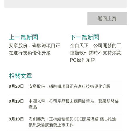
返回上頁
上一篇新聞
下一篇新聞
安寧股份：磷酸鐵項目正
金自天正：公司開發的工
在進行技術優化升級
控類軟件暫時不支持鴻蒙
PC操作系統
相關文章
9月20日
安寧股份：磷酸鐵項目正在進行技術優化升級
9月19日
中潤光學：公司產品暫未應用於華為、蘋果新發佈
產品
9月19日
海創藥業：正持續積極與CDE開展溝通 穩步推進
氘恩紮魯胺新藥上市工作