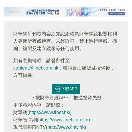
財華網所刊載內容之知識產權為財華網及相關權利
人專屬所有或持有。未經許可，禁止進行轉載、摘
編、複製及建立鏡像等任何使用。
如有意願轉載，請發郵件至
content@finet.com.hk
，獲得書面確認及授權後，
方可轉載。
下載APP
下載財華財經APP，把握投資先機
更多精彩内容，請點擊：
財華網
(https://www.finet.hk/)
財華智庫網
(https://www.finet.com.cn)
現代電視FINTV
(http://www.fintv.hk)