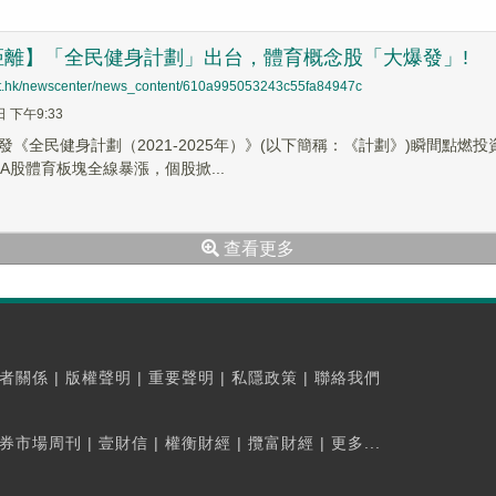
距離】「全民健身計劃」出台，體育概念股「大爆發」!
net.hk/newscenter/news_content/610a995053243c55fa84947c
日 下午9:33
發《全民健身計劃（2021-2025年）》(以下簡稱：《計劃》)瞬間點
A股體育板塊全線暴漲，個股掀...
查看更多
者關係
|
版權聲明
|
重要聲明
|
私隱政策
|
聯絡我們
券市場周刊
|
壹財信
|
權衡財經
|
攬富財經
|
更多...