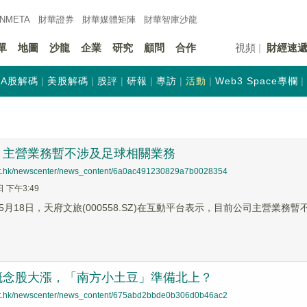
INMETA
財華證券
財華
媒體矩陣
財華
智庫沙龍
單
地圖
沙龍
企業
研究
顧問
合作
視頻
財經速
A股解碼
美股解碼
股評
研報
專訪
活動
Web3 Space專欄
：主營業務暫不涉及足球相關業務
net.hk/newscenter/news_content/6a0ac491230829a7b0028354
日 下午3:49
5月18日，天府文旅(000558.SZ)在互動平台表示，目前公司主營業務
概念股大漲，「南方小土豆」準備北上？
net.hk/newscenter/news_content/675abd2bbde0b306d0b46ac2