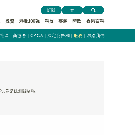
訂閱
简
遞
投資
港股100強
科技
專題
時政
香港百科
社區
商協會
CAGA
法定公告欄
服務
聯絡我們
暫不涉及足球相關業務。