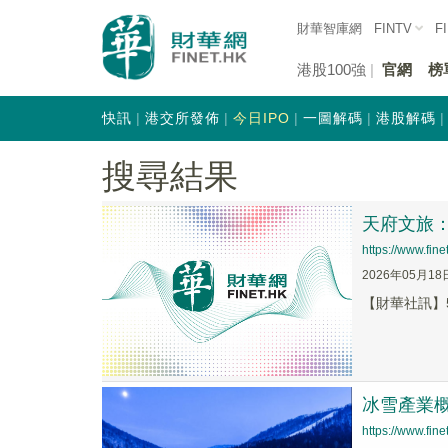
財華智庫網
FINTV
F
港股100強
官網
榜
快訊
港交所發佈
今日IPO
一圖解碼
港股解碼
搜尋結果
天府文旅
https://www.fi
2026年05月18
【財華社訊】
冰雪產業
https://www.fi