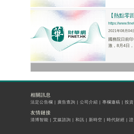
【熱點零
https://www.fi
2021年08月04
國務院日前印
激，8月4日，
相關訊息
法定公告欄
|
廣告查詢
|
公司介紹
|
專欄邀稿
|
投資
友情鏈接
清博智能
|
艾媒諮詢
|
和訊
|
新時空
|
時代財經
|
證